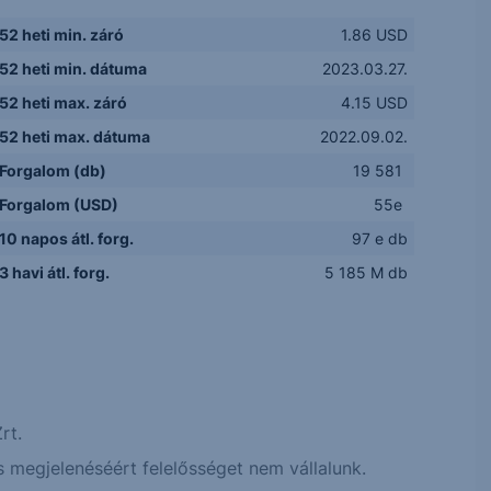
52 heti min. záró
1.86 USD
52 heti min. dátuma
2023.03.27.
52 heti max. záró
4.15 USD
52 heti max. dátuma
2022.09.02.
Forgalom (db)
19 581
Forgalom (USD)
55e
10 napos átl. forg.
97 e db
3 havi átl. forg.
5 185 M db
rt.
 megjelenéséért felelősséget nem vállalunk.