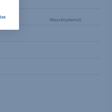
lése
Részvényelemző