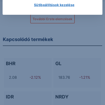
Sütibeállítások kezelése
További Erste elemzések
Kapcsolódó termékek
BHR
GL
2.08
-2.12%
183.76
-1.21%
IDR
NRDY