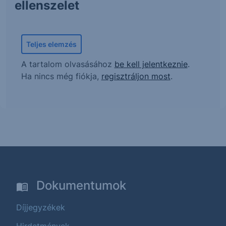
ellenszelet
Teljes elemzés
A tartalom olvasásához
be kell jelentkeznie
.
Ha nincs még fiókja,
regisztráljon most
.
Dokumentumok
Díjjegyzékek