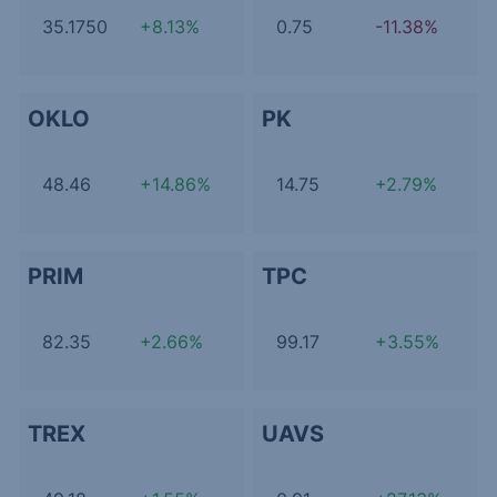
35.1750
+8.13%
0.75
-11.38%
OKLO
PK
48.46
+14.86%
14.75
+2.79%
PRIM
TPC
82.35
+2.66%
99.17
+3.55%
TREX
UAVS