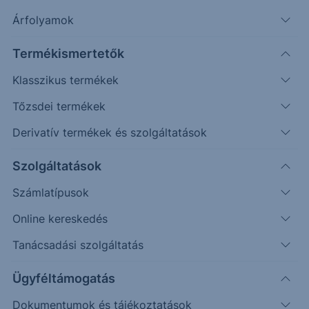
További információk kérése
Árfolyamok
Erste Market Pro belépés
Termékismertetők
Klasszikus termékek
Tőzsdei termékek
Derivatív termékek és szolgáltatások
Szolgáltatások
75.7500
Számlatípusok
75.5000
Online kereskedés
Tanácsadási szolgáltatás
75.2500
Ügyféltámogatás
75.0000
Dokumentumok és tájékoztatások