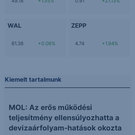
49.18
+1.55%
0.91
+27.13%
WAL
ZEPP
81.38
+0.06%
4.74
+1.94%
Kiemelt tartalmunk
MOL: Az erős működési
teljesítmény ellensúlyozhatta a
devizaárfolyam-hatások okozta