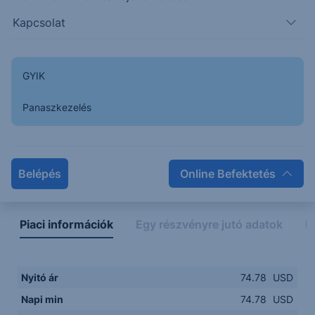
Kapcsolat
74.7500
14:00
16:00
18:00
20:00
GYIK
15:00
18:00
Panaszkezelés
Napon belüli
Historikus
Legfontosabb adatok
Belépés
Online Befektetés
Piaci információk
Egy részvényre jutó adatok
E
Nyitó ár
74.78
USD
Napi min
74.78
USD