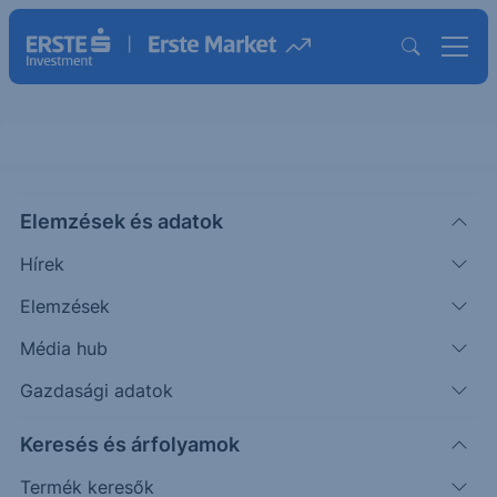
Elemzések és adatok
NHI
(USA)
National Health Investors REIT
Hírek
Ord Shs
Elemzések
ISIN: US63633D1046
Média hub
75.35
USD
-0.03
-0.04%
Időpont: 26.08.07. 22:00
Gazdasági adatok
Előző záró:
75.38
(26.08.07.)
Keresés és árfolyamok
Árfolyamértesítő rögzítése
Termék keresők