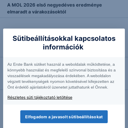
A MOL 2026 első negyedéves eredménye
elmaradt a várakozásoktól
2026.05.05. 16:32
Sütibeállításokkal kapcsolatos
A MOL első negyedévét az iráni háború mellett az
AV3-as egység javítása és a leálló orosz
információk
kőolajszállítás befolyásolta
Az Erste Bank sütiket használ a weboldalak működtetése, a
2026.05.03. 09:54
könnyebb használat és megfelelő színvonal biztosítása és a
visszaélések megakadályozása érdekében. A weboldalon
Erste Bank Protect Express One Star EU Energy
végzett tevékenységek nyomon követésével kifejezetten az
EUR 26-29
Önt érdeklő ajánlatokról üzenetet juttathatunk el Önnek.
Részletes süti tájékoztató letöltése
2026.04.15. 16:25
Az új kormány első intézkedéséig hatalmasat
mehet még a magyar részvénypiac – előbb-utóbb
Elfogadom a javasolt sütibeállításokat
véget kell vetni a védett üzemanyagárnak