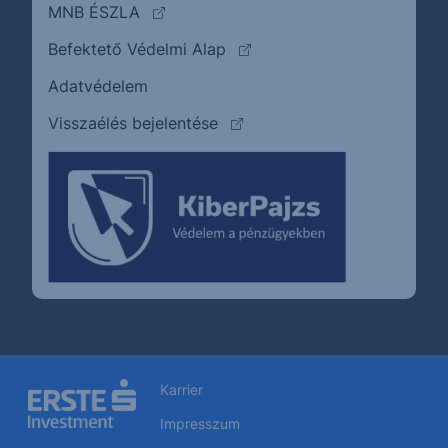
(külső oldalra ugrik)
MNB ÉSZLA
(külső oldalra ugrik)
Befektető Védelmi Alap
Adatvédelem
(külső oldalra ugrik)
Visszaélés bejelentése
Karrier
Impresszum