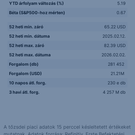
YTD árfolyam változás (%)
5.19
Béta (S&P500-hoz mérten)
0.67
52 heti min. záró
65.22 USD
52 heti min. dátuma
2025.02.12.
52 heti max. záró
82.39 USD
52 heti max. dátuma
2026.02.02.
Forgalom (db)
281 452
Forgalom (USD)
21.21M
10 napos átl. forg.
230 e db
3 havi átl. forg.
4 257 M db
A tőzsdei piaci adatok 15 perccel késleltetett értékeket
mutatnak. Adatok forrása: Refinitiv, Erste Befektetési