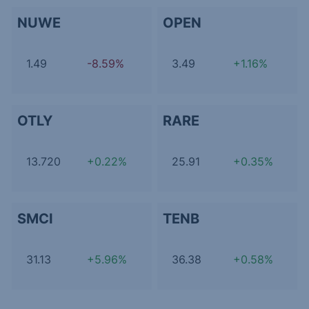
NUWE
OPEN
1.49
-8.59%
3.49
+1.16%
OTLY
RARE
13.720
+0.22%
25.91
+0.35%
SMCI
TENB
31.13
+5.96%
36.38
+0.58%