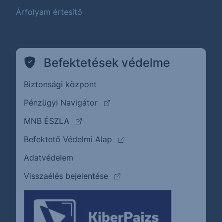
Árfolyam értesítő
Befektetések védelme
Biztonsági központ
(külső oldalra ugrik)
Pénzügyi Navigátor
(külső oldalra ugrik)
MNB ÉSZLA
(külső oldalra ugrik)
Befektető Védelmi Alap
Adatvédelem
(külső oldalra ugrik)
Visszaélés bejelentése