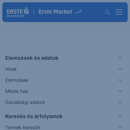
Elemzések és adatok
WBA
(USA)
WALGREEN BOOTS ALLIANCE
Hírek
ORD
Elemzések
ISIN: US9314271084
Média hub
11.98
USD
+0.06
+0.50%
Időpont: 25.08.27. 22:01
Gazdasági adatok
Előző záró:
11.98
(26.08.07.)
Keresés és árfolyamok
Árfolyamértesítő rögzítése
Termék keresők