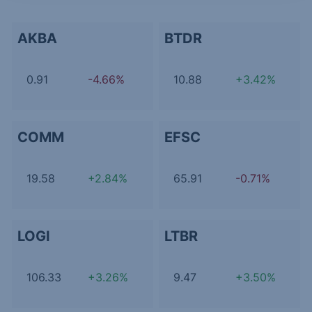
AKBA
BTDR
0.91
-4.66%
10.88
+3.42%
COMM
EFSC
19.58
+2.84%
65.91
-0.71%
LOGI
LTBR
106.33
+3.26%
9.47
+3.50%