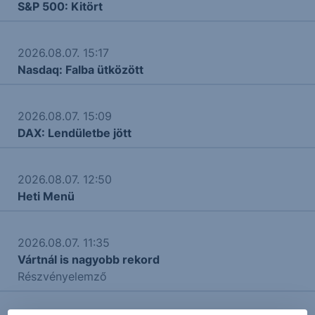
S&P 500: Kitört
2026.08.07. 15:17
Nasdaq: Falba ütközött
2026.08.07. 15:09
DAX: Lendületbe jött
2026.08.07. 12:50
Heti Menü
2026.08.07. 11:35
Vártnál is nagyobb rekord
Részvényelemző