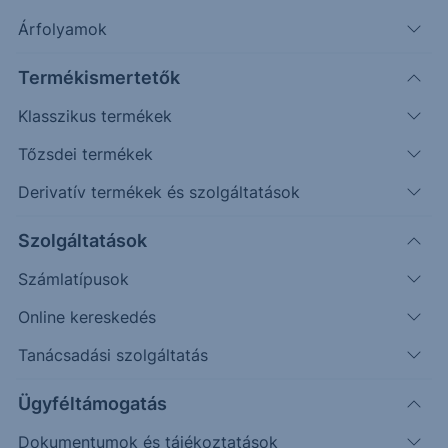
További információk kérése
Árfolyamok
Erste Market Pro belépés
Termékismertetők
Klasszikus termékek
Tőzsdei termékek
Derivatív termékek és szolgáltatások
Szolgáltatások
Számlatípusok
Online kereskedés
Tanácsadási szolgáltatás
Ez a grafikon jelenleg nem elérhető.
Ügyféltámogatás
Dokumentumok és tájékoztatások