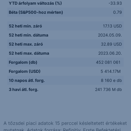
YTD árfolyam változás (%)
-33.93
Béta (S&P500-hoz mérten)
0.79
52 heti min. záró
17.13 USD
52 heti min. dátuma
2024.05.09.
52 heti max. záró
32.89 USD
52 heti max. dátuma
2023.06.20.
Forgalom (db)
452 081 061
Forgalom (USD)
5 414.17M
10 napos átl. forg.
8 160 e db
3 havi átl. forg.
241 736 M db
A tőzsdei piaci adatok 15 perccel késleltetett értékeket
mutatnak. Adatok forrása: Refinitiv, Erste Befektetési