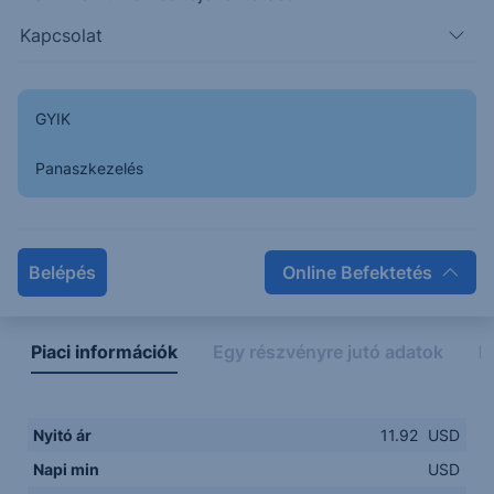
Kapcsolat
GYIK
Panaszkezelés
Napon belüli
Historikus
Legfontosabb adatok
Belépés
Online Befektetés
Piaci információk
Egy részvényre jutó adatok
E
Nyitó ár
11.92
USD
Napi min
USD