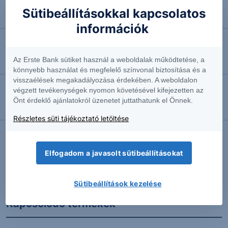
2026.08.07. 10:44
Sütibeállításokkal kapcsolatos
Négyhavi mélyponton a forint
információk
2026.08.07. 10:41
Az Erste Bank sütiket használ a weboldalak működtetése, a
EURUSD: munkapiaci jelentésre várva
könnyebb használat és megfelelő színvonal biztosítása és a
visszaélések megakadályozása érdekében. A weboldalon
végzett tevékenységek nyomon követésével kifejezetten az
2026.08.07. 10:37
Önt érdeklő ajánlatokról üzenetet juttathatunk el Önnek.
Megint emelkedésben az olaj
Részletes süti tájékoztató letöltése
Elfogadom a javasolt sütibeállításokat
További Erste elemzések
Sütibeállítások kezelése
Kapcsolódó termékek