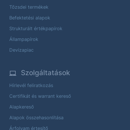
Tőzsdei termékek
Befektetési alapok
Strukturált értékpapírok
Állampapírok
Devizapiac
Szolgáltatások
Hírlevél feliratkozás
Certifikát és warrant kereső
Alapkereső
Alapok összehasonlítása
Árfolyam értesítő