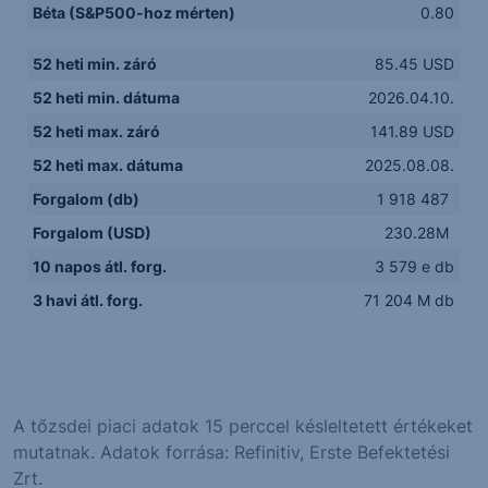
Béta (S&P500-hoz mérten)
0.80
52 heti min. záró
85.45 USD
52 heti min. dátuma
2026.04.10.
52 heti max. záró
141.89 USD
52 heti max. dátuma
2025.08.08.
Forgalom (db)
1 918 487
Forgalom (USD)
230.28M
10 napos átl. forg.
3 579 e db
3 havi átl. forg.
71 204 M db
A tőzsdei piaci adatok 15 perccel késleltetett értékeket
mutatnak. Adatok forrása: Refinitiv, Erste Befektetési
Zrt.