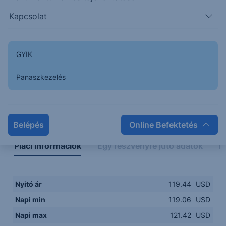
119.00
14:00
16:00
18:00
20:00
Kapcsolat
15:00
18:00
GYIK
Panaszkezelés
Napon belüli
Historikus
Legfontosabb adatok
Belépés
Online Befektetés
Piaci információk
Egy részvényre jutó adatok
E
Nyitó ár
119.44
USD
Napi min
119.06
USD
Napi max
121.42
USD