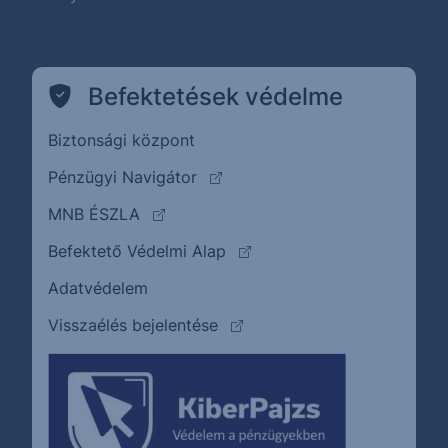
Befektetések védelme
Biztonsági központ
(külső oldalra ugrik)
Pénzügyi Navigátor
(külső oldalra ugrik)
MNB ÉSZLA
(külső oldalra ugrik)
Befektető Védelmi Alap
Adatvédelem
(külső oldalra ugrik)
Visszaélés bejelentése