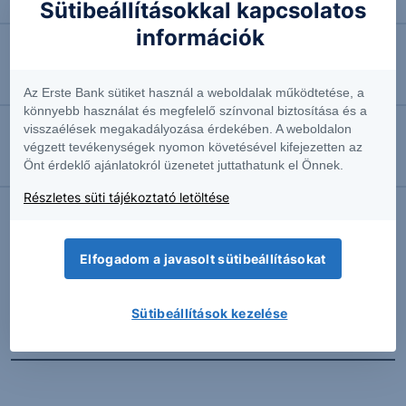
Négyhavi mélyponton a forint
Sütibeállításokkal kapcsolatos
információk
2026.08.07. 10:41
EURUSD: munkapiaci jelentésre várva
Az Erste Bank sütiket használ a weboldalak működtetése, a
könnyebb használat és megfelelő színvonal biztosítása és a
visszaélések megakadályozása érdekében. A weboldalon
2026.08.07. 10:37
végzett tevékenységek nyomon követésével kifejezetten az
Önt érdeklő ajánlatokról üzenetet juttathatunk el Önnek.
Megint emelkedésben az olaj
Részletes süti tájékoztató letöltése
További Erste elemzések
Elfogadom a javasolt sütibeállításokat
Sütibeállítások kezelése
Kapcsolódó termékek