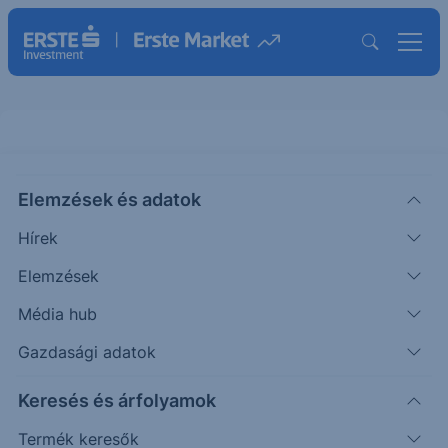
Elemzések és adatok
PAYX
(USA)
Paychex Inc.
Hírek
ISIN: US7043261079
Elemzések
120.04
USD
-0.09
-0.07%
Média hub
Időpont: 26.08.07. 22:00
Előző záró:
120.13
(26.08.07.)
Gazdasági adatok
Árfolyamértesítő rögzítése
Keresés és árfolyamok
Termék keresők
További információk kérése