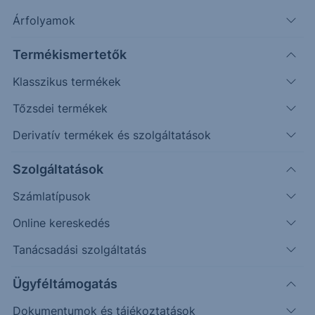
Árfolyamok
Erste Market Pro belépés
Termékismertetők
Klasszikus termékek
Tőzsdei termékek
Derivatív termékek és szolgáltatások
121.50
Szolgáltatások
121.00
Számlatípusok
120.50
Online kereskedés
120.00
Tanácsadási szolgáltatás
119.50
Ügyféltámogatás
Dokumentumok és tájékoztatások