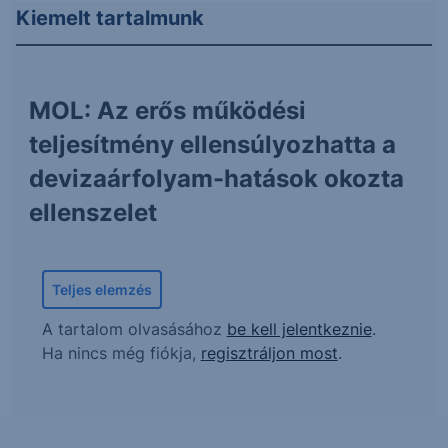
Kiemelt tartalmunk
MOL: Az erős működési
teljesítmény ellensúlyozhatta a
devizaárfolyam-hatások okozta
ellenszelet
Teljes elemzés
A tartalom olvasásához
be kell jelentkeznie
.
Ha nincs még fiókja,
regisztráljon most
.