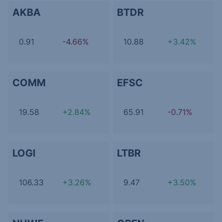
AKBA
BTDR
0.91
-4.66%
10.88
+3.42%
COMM
EFSC
19.58
+2.84%
65.91
-0.71%
LOGI
LTBR
106.33
+3.26%
9.47
+3.50%