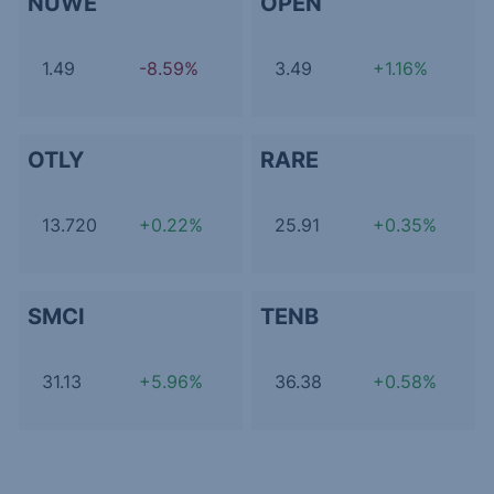
NUWE
OPEN
1.49
-8.59%
3.49
+1.16%
OTLY
RARE
13.720
+0.22%
25.91
+0.35%
SMCI
TENB
31.13
+5.96%
36.38
+0.58%