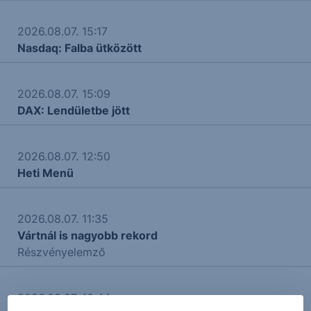
2026.08.07. 15:17
Nasdaq: Falba ütközött
2026.08.07. 15:09
DAX: Lendületbe jött
2026.08.07. 12:50
Heti Menü
2026.08.07. 11:35
Vártnál is nagyobb rekord
Részvényelemző
2026.08.07. 10:44