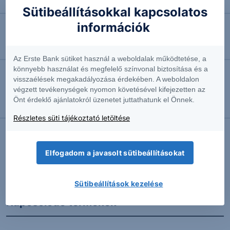
Megemelte előrejelzését a Siemens
Sütibeállításokkal kapcsolatos
információk
2026.08.06. 10:38
Vártnál gyengébb számok a WizzAir-nél
Az Erste Bank sütiket használ a weboldalak működtetése, a
könnyebb használat és megfelelő színvonal biztosítása és a
visszaélések megakadályozása érdekében. A weboldalon
2026.08.06. 10:35
végzett tevékenységek nyomon követésével kifejezetten az
Túl magas volt a léc, esik a memóriaszektor
Önt érdeklő ajánlatokról üzenetet juttathatunk el Önnek.
sztárrészvénye
Részletes süti tájékoztató letöltése
Elfogadom a javasolt sütibeállításokat
További Erste elemzések
Sütibeállítások kezelése
Kapcsolódó termékek