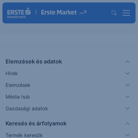
Elemzések és adatok
K
(USA)
Kellogg Inc.
Hírek
ISIN: US4878361082
Elemzések
83.45
USD
-0.01
-0.01%
Média hub
Időpont: 25.12.10. 22:00
Előző záró:
83.45
(26.08.05.)
Gazdasági adatok
Árfolyamértesítő rögzítése
Keresés és árfolyamok
Termék keresők
További információk kérése