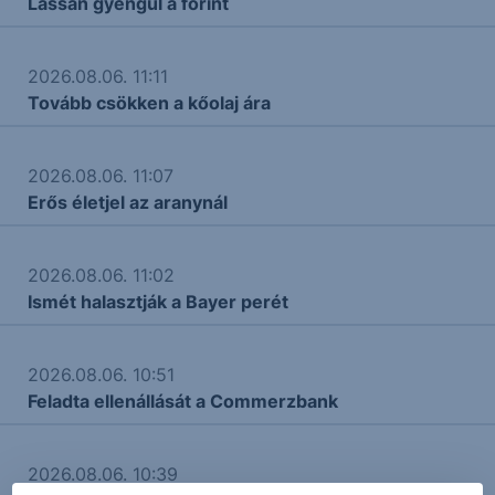
Lassan gyengül a forint
2026.08.06. 11:11
Tovább csökken a kőolaj ára
2026.08.06. 11:07
Erős életjel az aranynál
2026.08.06. 11:02
Ismét halasztják a Bayer perét
2026.08.06. 10:51
Feladta ellenállását a Commerzbank
2026.08.06. 10:39