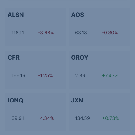
ALSN
AOS
118.11
-3.68%
63.18
-0.30%
CFR
GROY
166.16
-1.25%
2.89
+7.43%
IONQ
JXN
39.91
-4.34%
134.59
+0.73%