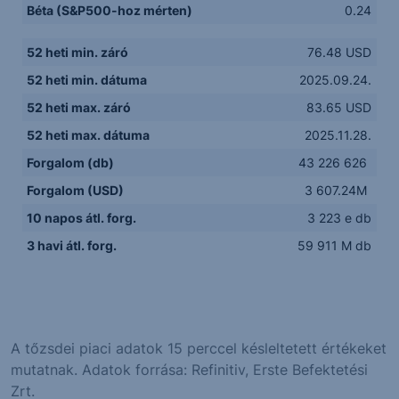
Béta (S&P500-hoz mérten)
0.24
52 heti min. záró
76.48 USD
52 heti min. dátuma
2025.09.24.
52 heti max. záró
83.65 USD
52 heti max. dátuma
2025.11.28.
Forgalom (db)
43 226 626
Forgalom (USD)
3 607.24M
10 napos átl. forg.
3 223 e db
3 havi átl. forg.
59 911 M db
A tőzsdei piaci adatok 15 perccel késleltetett értékeket
mutatnak. Adatok forrása: Refinitiv, Erste Befektetési
Zrt.