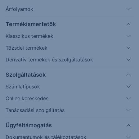
Árfolyamok
Erste Market Pro belépés
Termékismertetők
Klasszikus termékek
Tőzsdei termékek
Derivatív termékek és szolgáltatások
Szolgáltatások
Számlatípusok
Online kereskedés
Ez a grafikon jelenleg nem elérhető.
Tanácsadási szolgáltatás
Ügyféltámogatás
Dokumentumok és tájékoztatások