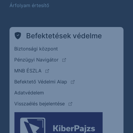
Árfolyam értesítő
Befektetések védelme
Biztonsági központ
(külső oldalra ugrik)
Pénzügyi Navigátor
(külső oldalra ugrik)
MNB ÉSZLA
(külső oldalra ugrik)
Befektető Védelmi Alap
Adatvédelem
(külső oldalra ugrik)
Visszaélés bejelentése