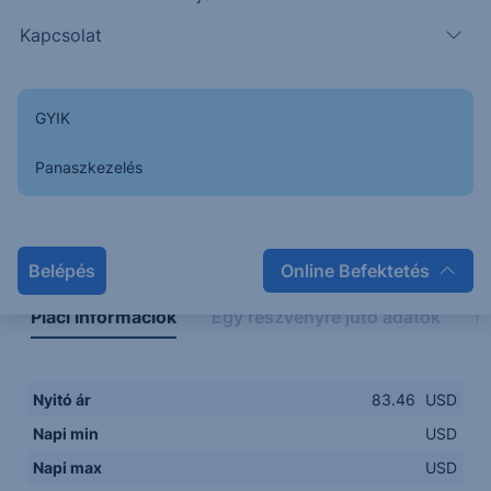
Kapcsolat
GYIK
Panaszkezelés
Napon belüli
Historikus
Legfontosabb adatok
Belépés
Online Befektetés
Piaci információk
Egy részvényre jutó adatok
E
Nyitó ár
83.46
USD
Napi min
USD
Napi max
USD