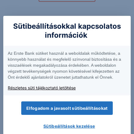
Kapcsolódó termékek
Sütibeállításokkal kapcsolatos
információk
AKBA
BTDR
Az Erste Bank sütiket használ a weboldalak működtetése, a
könnyebb használat és megfelelő színvonal biztosítása és a
visszaélések megakadályozása érdekében. A weboldalon
0.91
-4.66%
10.88
+3.42%
végzett tevékenységek nyomon követésével kifejezetten az
Önt érdeklő ajánlatokról üzenetet juttathatunk el Önnek.
Részletes süti tájékoztató letöltése
COMM
EFSC
Elfogadom a javasolt sütibeállításokat
19.58
+2.84%
65.91
-0.71%
Sütibeállítások kezelése