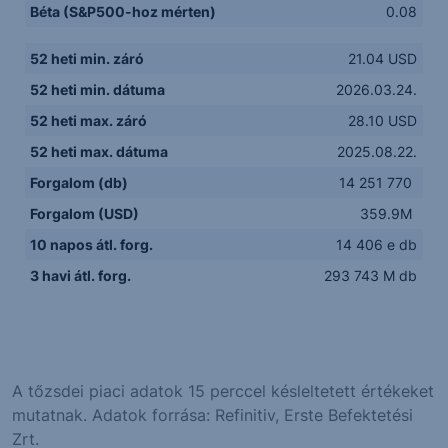
Béta (S&P500-hoz mérten)
0.08
52 heti min. záró
21.04 USD
52 heti min. dátuma
2026.03.24.
52 heti max. záró
28.10 USD
52 heti max. dátuma
2025.08.22.
Forgalom (db)
14 251 770
Forgalom (USD)
359.9M
10 napos átl. forg.
14 406 e db
3 havi átl. forg.
293 743 M db
A tőzsdei piaci adatok 15 perccel késleltetett értékeket
mutatnak. Adatok forrása: Refinitiv, Erste Befektetési
Zrt.