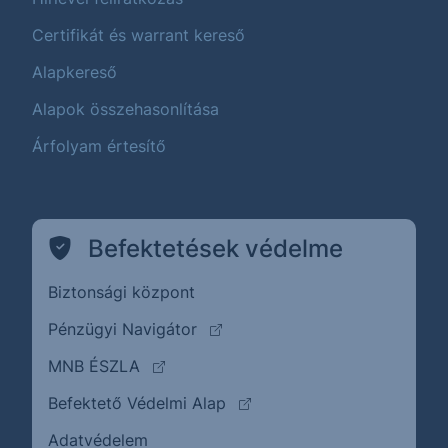
Certifikát és warrant kereső
Alapkereső
Alapok összehasonlítása
Árfolyam értesítő
Befektetések védelme
Biztonsági központ
(külső oldalra ugrik)
Pénzügyi Navigátor
(külső oldalra ugrik)
MNB ÉSZLA
(külső oldalra ugrik)
Befektető Védelmi Alap
Adatvédelem