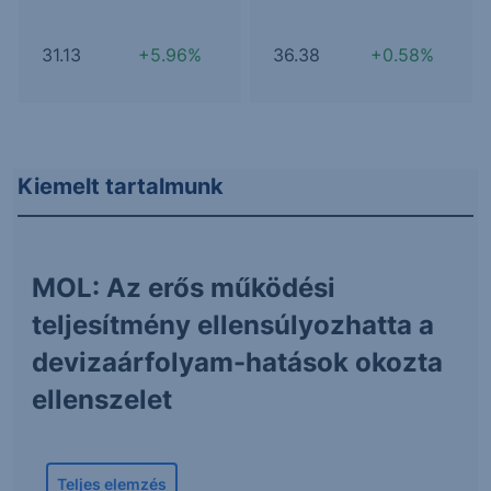
31.13
+5.96%
36.38
+0.58%
Kiemelt tartalmunk
MOL: Az erős működési
teljesítmény ellensúlyozhatta a
devizaárfolyam-hatások okozta
ellenszelet
Teljes elemzés