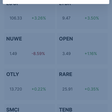
LOGI
LTBR
106.33
+3.26%
9.47
+3.50%
NUWE
OPEN
1.49
-8.59%
3.49
+1.16%
OTLY
RARE
13.720
+0.22%
25.91
+0.35%
SMCI
TENB