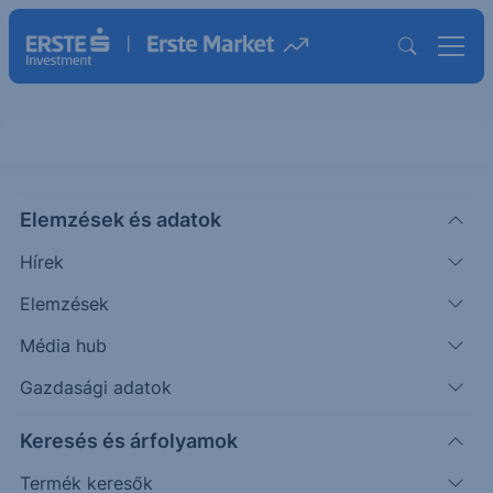
Elemzések és adatok
KHC
(USA)
KRAFT HEINZ ORD
Hírek
ISIN: US5007541064
Elemzések
25.32
USD
+0.36
+1.44%
Média hub
Időpont: 26.08.07. 22:00
Előző záró:
24.96
(26.08.07.)
Gazdasági adatok
Árfolyamértesítő rögzítése
Keresés és árfolyamok
Termék keresők
További információk kérése