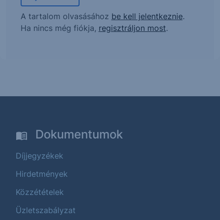
A tartalom olvasásához
be kell jelentkeznie
.
Ha nincs még fiókja,
regisztráljon most
.
Dokumentumok
Díjjegyzékek
Hirdetmények
Közzétételek
Üzletszabályzat