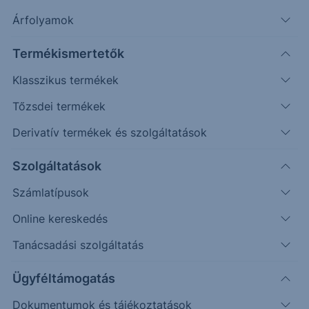
Árfolyamok
Erste Market Pro belépés
Termékismertetők
Klasszikus termékek
Tőzsdei termékek
Derivatív termékek és szolgáltatások
25.3000
Szolgáltatások
25.2000
Számlatípusok
25.1000
Online kereskedés
25.0000
Tanácsadási szolgáltatás
24.9000
Ügyféltámogatás
Dokumentumok és tájékoztatások