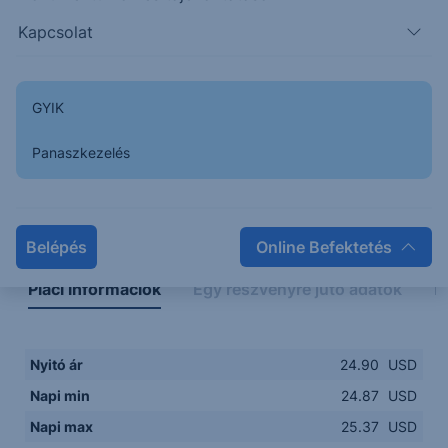
24.8000
14:00
16:00
18:00
20:00
Kapcsolat
15:00
18:00
GYIK
Panaszkezelés
Napon belüli
Historikus
Legfontosabb adatok
Belépés
Online Befektetés
Piaci információk
Egy részvényre jutó adatok
E
Nyitó ár
24.90
USD
Napi min
24.87
USD
Napi max
25.37
USD