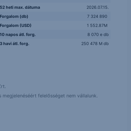
52 heti max. dátuma
2026.07.15.
Forgalom (db)
7 324 890
Forgalom (USD)
1 552.87M
10 napos átl. forg.
8 070 e db
3 havi átl. forg.
250 478 M db
rt.
 megjelenéséért felelősséget nem vállalunk.