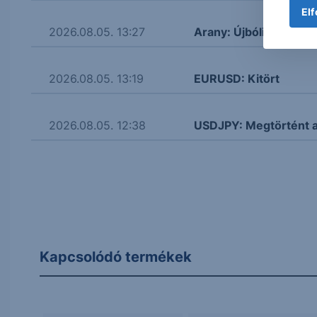
Elf
2026.08.05. 13:27
Arany: Újbóli próbálk
2026.08.05. 13:19
EURUSD: Kitört
2026.08.05. 12:38
USDJPY: Megtörtént 
Kapcsolódó termékek