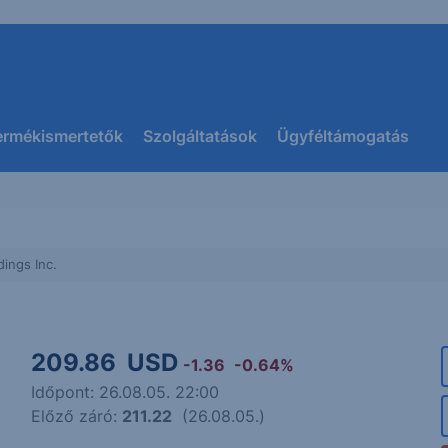
ermékismertetők
Szolgáltatások
Ügyféltámogatás
ings Inc.
209.86
USD
-1.36
-0.64%
Időpont: 26.08.05. 22:00
Előző záró:
211.22
(26.08.05.)