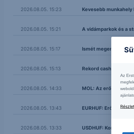
2026.08.05. 15:23
Kevesebb munkahely l
2026.08.05. 15:21
A vidámparkok és a str
Sü
2026.08.05. 15:17
Ismét megemelte előrej
2026.08.05. 15:13
Rekord cash flow-ról 
Az Ers
megfel
2026.08.05. 14:33
MOL: Az erős működési
webold
ajánlat
Részlet
2026.08.05. 13:43
EURHUF: Erős ellenáll
2026.08.05. 13:33
USDHUF: Korrigál