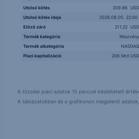
Utolsó kötés
209.86
US
Utolsó kötés ideje
2026.08.05. 22:00
Előző záró
211.22
US
Termék kategória
Részvén
Termék alkategória
NASDA
Piaci kapitalizáció
206 Mrd US
A tőzsdei piaci adatok 15 perccel késleltetett érték
A táblázatokban és a grafikonon megjelenő adatok, 