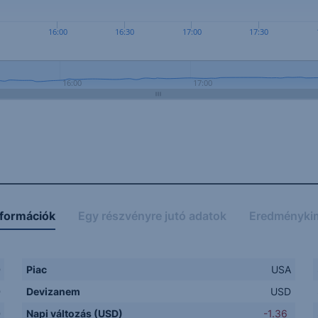
0
16:00
16:30
17:00
17:30
16:00
17:00
nformációk
Egy részvényre jutó adatok
Eredményki
D
Piac
USA
D
Devizanem
USD
D
Napi változás (USD)
-1.36