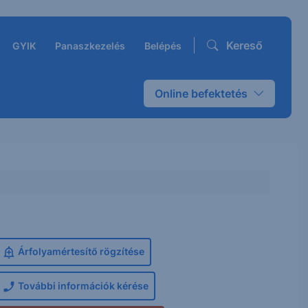
Kereső
GYIK
Panaszkezelés
Belépés
Online befektetés
Árfolyamértesítő rögzítése
További információk kérése