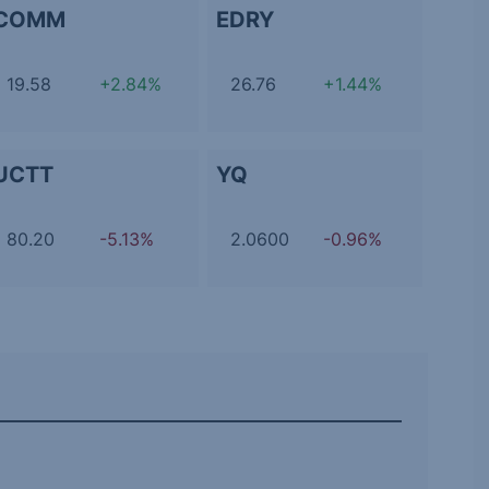
COMM
EDRY
19.58
+2.84%
26.76
+1.44%
UCTT
YQ
80.20
-5.13%
2.0600
-0.96%