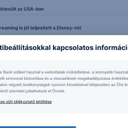
étesült az USA-ban
eaming is jól teljesített a Disney-nél
tibeállításokkal kapcsolatos informác
elzését az Eli Lilly
és javuló nyereségességről számolt be az Uber
te Bank sütiket használ a weboldalak működtetése, a könnyebb használ
elő színvonal biztosítása és a visszaélések megakadályozása érdekébe
 teljesítmény ellensúlyozhatta a devizaárfolyam-hatások
alon végzett tevékenységek nyomon követésével kifejezetten az Önt é
okról üzenetet juttathatunk el Önnek.
es süti tájékoztató letöltése
ás 365-nél