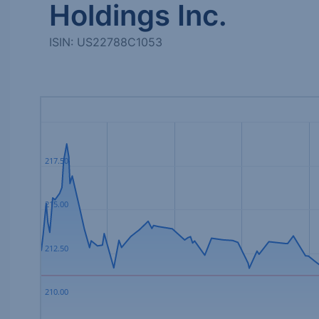
Holdings Inc.
ISIN: US22788C1053
217.50
215.00
212.50
210.00