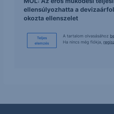
MOL: Az erős működési teljes
ellensúlyozhatta a devizaárf
okozta ellenszelet
A tartalom olvasásához
be
Teljes
Ha nincs még fiókja,
regis
elemzés