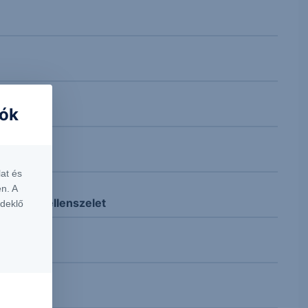
iók
at és
n. A
 okozta ellenszelet
rdeklő