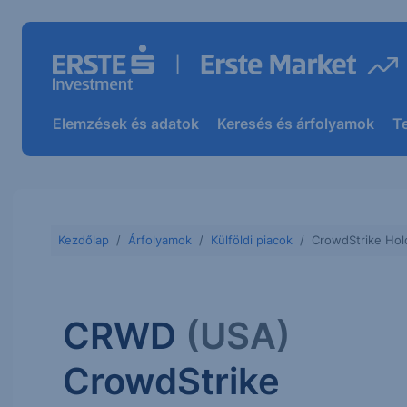
Elemzések és adatok
Keresés és árfolyamok
T
Kezdőlap
Árfolyamok
Külföldi piacok
CrowdStrike Hold
CRWD
(USA)
CrowdStrike