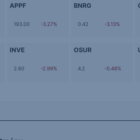
APPF
BNRG
193.00
-3.27%
0.42
-3.13%
INVE
OSUR
2.60
-2.99%
4.2
-0.48%