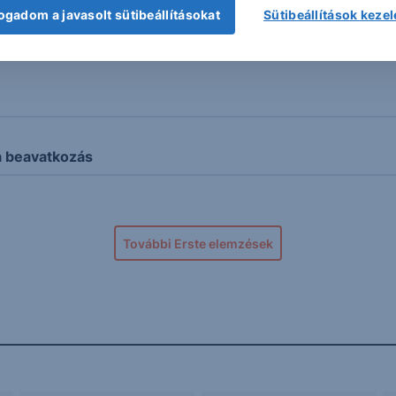
ogadom a javasolt sütibeállításokat
Sütibeállítások keze
ozás
a beavatkozás
További Erste elemzések