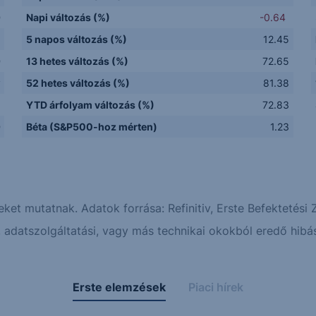
D
Napi változás (%)
-0.64
5 napos változás (%)
12.45
D
13 hetes változás (%)
72.65
y
52 hetes változás (%)
81.38
Q
YTD árfolyam változás (%)
72.83
D
Béta (S&P500-hoz mérten)
1.23
eket mutatnak. Adatok forrása: Refinitiv, Erste Befektetési Z
adatszolgáltatási, vagy más technikai okokból eredő hibás
Erste elemzések
Piaci hírek