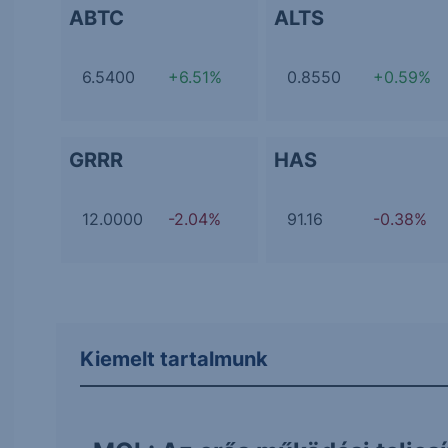
ABTC
ALTS
6.5400
+6.51%
0.8550
+0.59%
GRRR
HAS
12.0000
-2.04%
91.16
-0.38%
Kiemelt tartalmunk