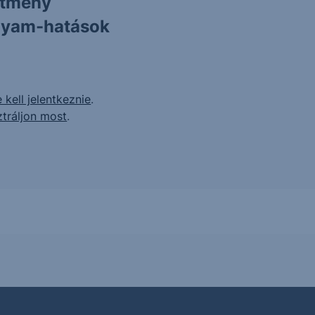
ítmény
olyam-hatások
 kell jelentkeznie
.
ztráljon most
.