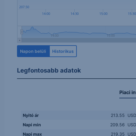
207.50
14:00
14:30
15:00
15:3
14:00
15:00
Napon belüli
Historikus
Legfontosabb adatok
Piaci i
Nyitó ár
213.55
US
Napi min
209.56
US
Napi max
219.35
US