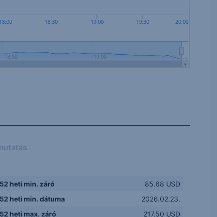
18:00
18:30
19:00
19:30
20:00
18:00
19:00
…
mutatás
52 heti min. záró
85.68 USD
52 heti min. dátuma
2026.02.23.
52 heti max. záró
217.50 USD