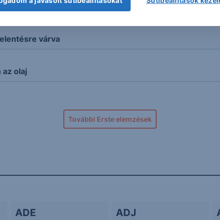
ogadom a javasolt sütibeállításokat
Sütibeállítások keze
 forint
elentésre várva
az olaj
További Erste elemzések
ADE
ADJ