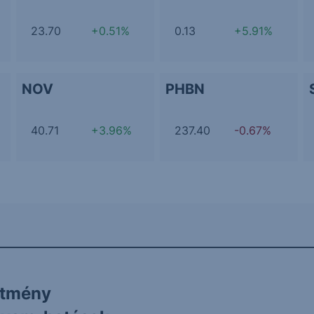
23.70
+0.51%
0.13
+5.91%
NOV
PHBN
40.71
+3.96%
237.40
-0.67%
ítmény