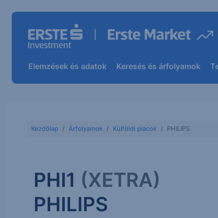
Elemzések és adatok
Keresés és árfolyamok
T
Kezdőlap
Árfolyamok
Külföldi piacok
PHILIPS
PHI1
(XETRA)
PHILIPS