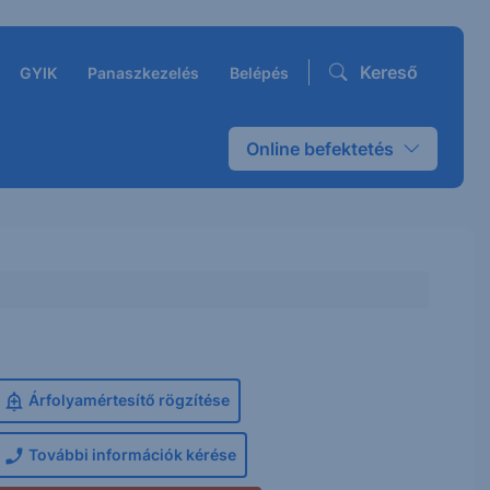
Kereső
GYIK
Panaszkezelés
Belépés
Online befektetés
Árfolyamértesítő rögzítése
További információk kérése