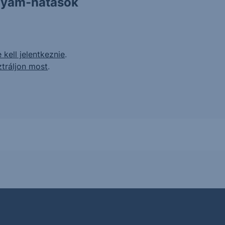
olyam-hatások
 kell jelentkeznie
.
ztráljon most
.