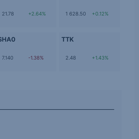
21.78
+2.64%
1 628.50
+0.12%
SHA0
TTK
7.140
-1.38%
2.48
+1.43%