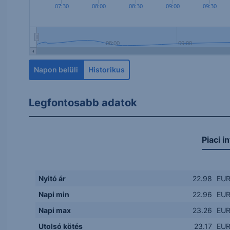
07:30
08:00
08:30
09:00
09:30
08:00
09:00
Napon belüli
Historikus
Legfontosabb adatok
Piaci i
Nyitó ár
22.98
EU
Napi min
22.96
EU
Napi max
23.26
EU
Utolsó kötés
23.17
EU