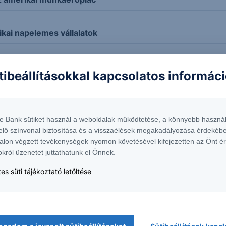
ikai napelemes vállalatok
tibeállításokkal kapcsolatos informác
t
te Bank sütiket használ a weboldalak működtetése, a könnyebb használ
elő színvonal biztosítása és a visszaélések megakadályozása érdekébe
alon végzett tevékenységek nyomon követésével kifejezetten az Önt é
okról üzenetet juttathatunk el Önnek.
es süti tájékoztató letöltése
kord