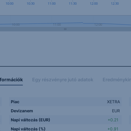
10:00
10:30
11:00
11:30
12:00
12:30
10:00
11:00
12:00
nformációk
Egy részvényre jutó adatok
Eredményki
R
Piac
XETRA
R
Devizanem
EUR
R
Napi változás (EUR)
+0.21
R
Napi változás (%)
+0.91