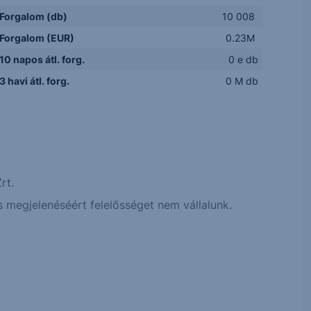
Forgalom (db)
10 008
Forgalom (EUR)
0.23M
10 napos átl. forg.
0 e db
3 havi átl. forg.
0 M db
rt.
 megjelenéséért felelősséget nem vállalunk.