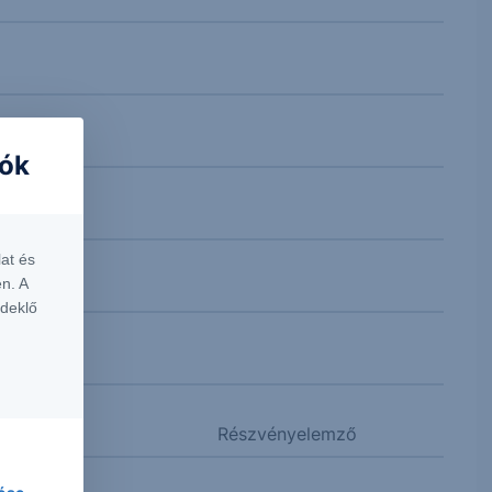
iók
at és
n. A
rdeklő
Részvényelemző