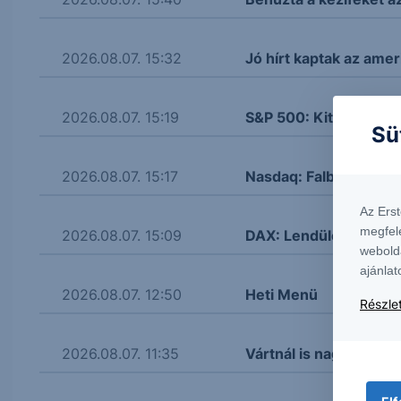
2026.08.07. 15:32
Jó hírt kaptak az amer
2026.08.07. 15:19
S&P 500: Kitört
Sü
2026.08.07. 15:17
Nasdaq: Falba ütközöt
Az Ers
megfel
2026.08.07. 15:09
DAX: Lendületbe jött
webold
ajánlat
2026.08.07. 12:50
Heti Menü
Részlet
2026.08.07. 11:35
Vártnál is nagyobb re