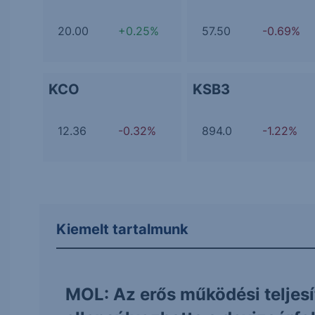
20.00
+0.25%
57.50
-0.69%
KCO
KSB3
12.36
-0.32%
894.0
-1.22%
Kiemelt tartalmunk
MOL: Az erős működési teljes