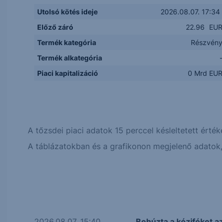
Utolsó kötés ideje
2026.08.07. 17:34
Előző záró
22.96
EU
Termék kategória
Részvén
Termék alkategória
Piaci kapitalizáció
0 Mrd EU
A tőzsdei piaci adatok 15 perccel késleltetett érték
A táblázatokban és a grafikonon megjelenő adatok, 
2026.08.07. 15:40
Behúzta a kéziféket a