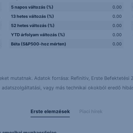
5 napos változás (%)
0.00
R
13 hetes változás (%)
0.00
y
52 hetes változás (%)
0.00
-
YTD árfolyam változás (%)
0.00
R
Béta (S&P500-hoz mérten)
0.00
eket mutatnak. Adatok forrása: Refinitiv, Erste Befektetési Z
adatszolgáltatási, vagy más technikai okokból eredő hibás
Erste elemzések
Piaci hírek
z amerikai munkaerőpiac