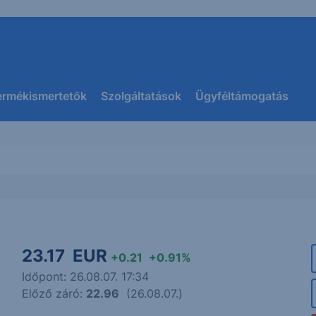
ermékismertetők
Szolgáltatások
Ügyféltámogatás
23.17
EUR
+0.21
+0.91%
Időpont: 26.08.07. 17:34
Előző záró:
22.96
(26.08.07.)