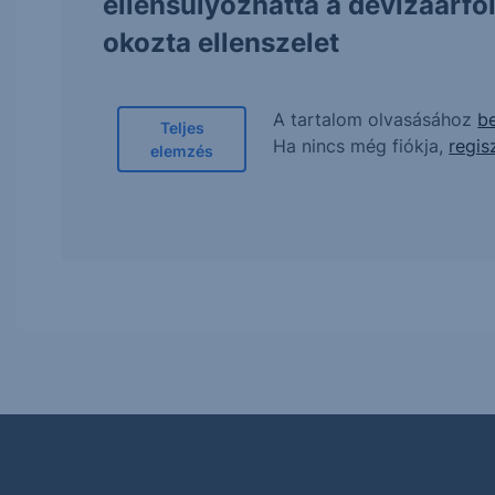
ellensúlyozhatta a devizaárf
okozta ellenszelet
A tartalom olvasásához
be
Teljes
Ha nincs még fiókja,
regis
elemzés