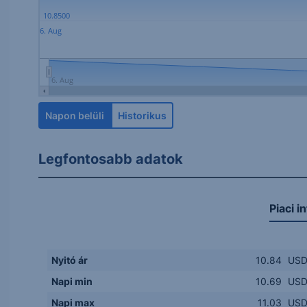
10.8500
6. Aug
6. Aug
Napon belüli
Historikus
Legfontosabb adatok
Piaci i
Nyitó ár
10.84
US
Napi min
10.69
US
Napi max
11.03
US