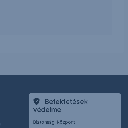
k
Befektetések
védelme
Biztonsági központ
ő