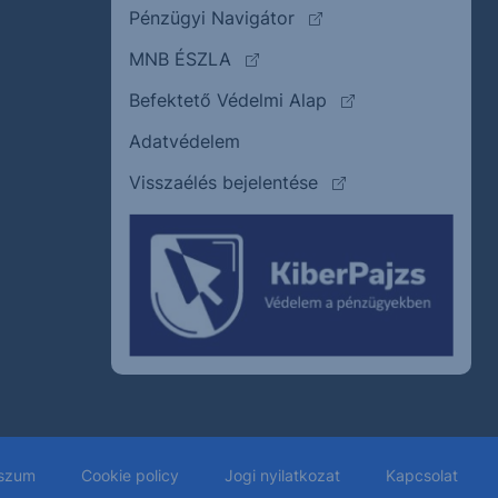
(külső oldalra ugrik)
Pénzügyi Navigátor
(külső oldalra ugrik)
MNB ÉSZLA
(külső oldalra ugrik
Befektető Védelmi Alap
Adatvédelem
(külső oldalra ugrik)
Visszaélés bejelentése
szum
Cookie policy
Jogi nyilatkozat
Kapcsolat