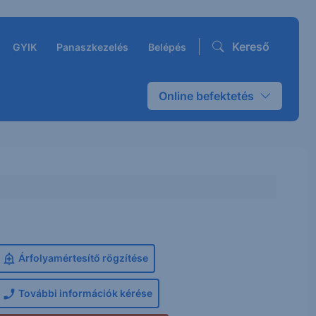
Kereső
GYIK
Panaszkezelés
Belépés
Online befektetés
Árfolyamértesítő rögzítése
További információk kérése