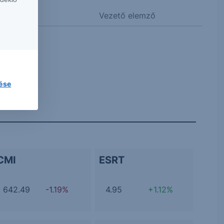
Vezető elemző
lése
CMI
ESRT
642.49
-1.19%
4.95
+1.12%