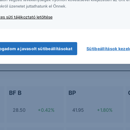
okról üzenetet juttathatunk el Önnek.
es süti tájékoztató letöltése
További Erste elemzések
ogadom a javasolt sütibeállításokat
Sütibeállítások keze
BF B
BP
28.50
+0.42%
41.95
+1.80%