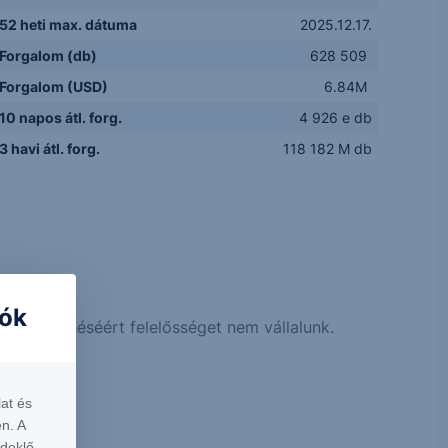
52 heti max. dátuma
2025.12.17.
Forgalom (db)
628 509
Forgalom (USD)
6.84M
10 napos átl. forg.
4 926 e db
3 havi átl. forg.
118 182 M db
rt.
iók
 megjelenéséért felelősséget nem vállalunk.
at és
n. A
rdeklő