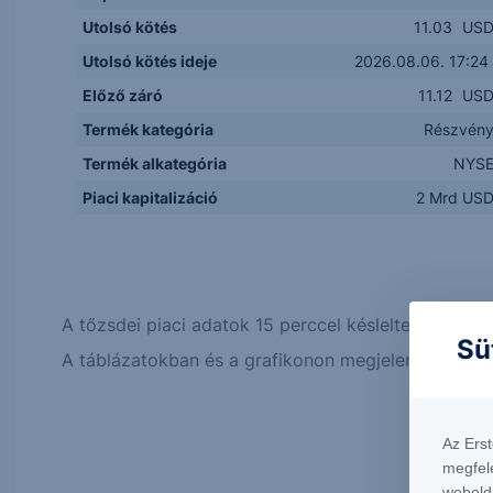
Utolsó kötés
11.03
US
Utolsó kötés ideje
2026.08.06. 17:24
Előző záró
11.12
US
Termék kategória
Részvén
Termék alkategória
NYS
Piaci kapitalizáció
2 Mrd US
A tőzsdei piaci adatok 15 perccel késleltetett érték
Sü
A táblázatokban és a grafikonon megjelenő adatok, 
Az Ers
megfel
webold