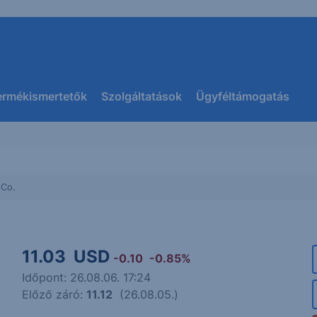
ermékismertetők
Szolgáltatások
Ügyféltámogatás
 Co.
11.03
USD
-0.10
-0.85%
Időpont: 26.08.06. 17:24
Előző záró:
11.12
(26.08.05.)