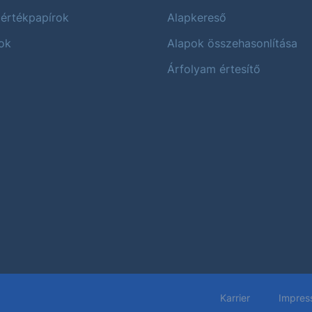
 értékpapírok
Alapkereső
ok
Alapok összehasonlítása
Árfolyam értesítő
Karrier
Impres