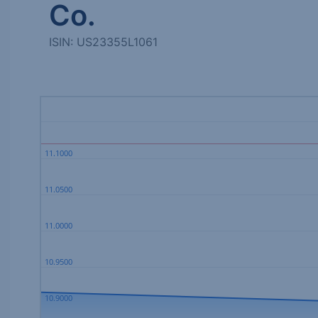
Co.
ISIN: US23355L1061
11.1000
11.0500
11.0000
10.9500
10.9000