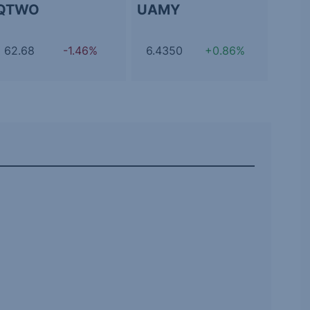
QTWO
UAMY
62.68
-1.46%
6.4350
+0.86%