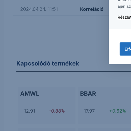
ajánlat
2024.04.24. 11:51
Korreláció
Részlet
Elf
Kapcsolódó termékek
AMWL
BBAR
12.91
-0.88%
17.97
+0.62%