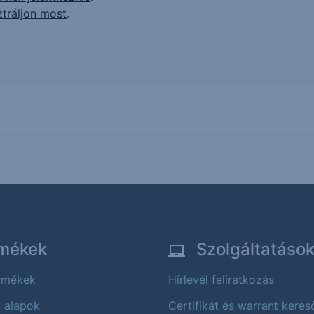
ztráljon most
.
mékek
Szolgáltatáso
ermékek
Hírlevél feliratkozás
i alapok
Certifikát és warrant keres