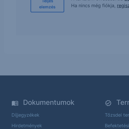
Teljes
Ha nincs még fiókja,
regis
elemzés
Dokumentumok
Ter
Díjjegyzékek
Tőzsdei t
Hirdetmények
Befektetés