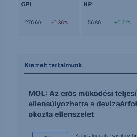
GPI
KR
276.60
-0.36%
56.86
+0.31%
Kiemelt tartalmunk
MOL: Az erős működési teljes
ellensúlyozhatta a devizaárf
okozta ellenszelet
A tartalom olvasásához
be