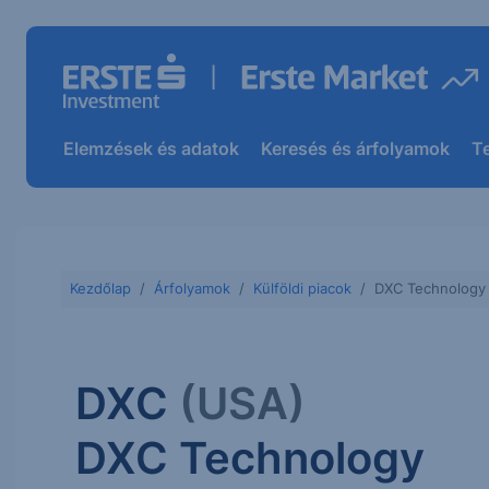
Elemzések és adatok
Keresés és árfolyamok
T
Kezdőlap
Árfolyamok
Külföldi piacok
DXC Technology
DXC
(USA)
DXC Technology