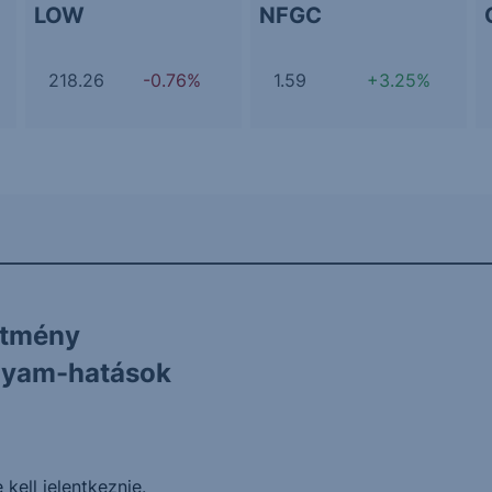
LOW
NFGC
218.26
-0.76%
1.59
+3.25%
ítmény
olyam-hatások
 kell jelentkeznie
.