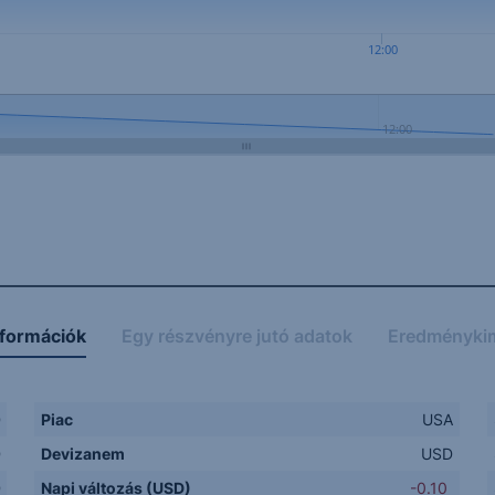
12:00
12:00
nformációk
Egy részvényre jutó adatok
Eredményki
D
Piac
USA
D
Devizanem
USD
D
Napi változás (USD)
-0.10