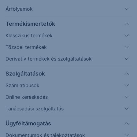
Árfolyamok
Erste Market Pro belépés
Termékismertetők
Klasszikus termékek
Tőzsdei termékek
Derivatív termékek és szolgáltatások
2.7500
Szolgáltatások
2.7250
Számlatípusok
2.7000
Online kereskedés
2.6750
Tanácsadási szolgáltatás
2.6500
Ügyféltámogatás
Dokumentumok és tájékoztatások