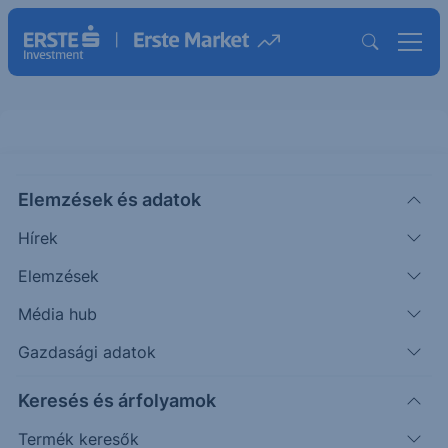
Elemzések és adatok
BLDP
(USA)
BALLARD POWER (BLDP)
Hírek
ISIN: CA0585861085
Elemzések
2.64
USD
-0.10
-3.65%
Média hub
Időpont: 26.08.05. 22:00
Előző záró:
2.64
(26.08.05.)
Gazdasági adatok
Árfolyamértesítő rögzítése
Keresés és árfolyamok
Termék keresők
További információk kérése