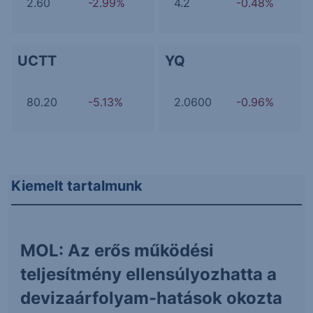
2.60
-2.99%
4.2
-0.48%
UCTT
YQ
80.20
-5.13%
2.0600
-0.96%
Kiemelt tartalmunk
MOL: Az erős működési
teljesítmény ellensúlyozhatta a
devizaárfolyam-hatások okozta