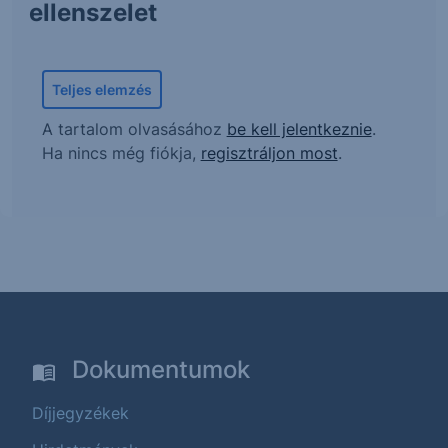
ellenszelet
Teljes elemzés
A tartalom olvasásához
be kell jelentkeznie
.
Ha nincs még fiókja,
regisztráljon most
.
Dokumentumok
Díjjegyzékek