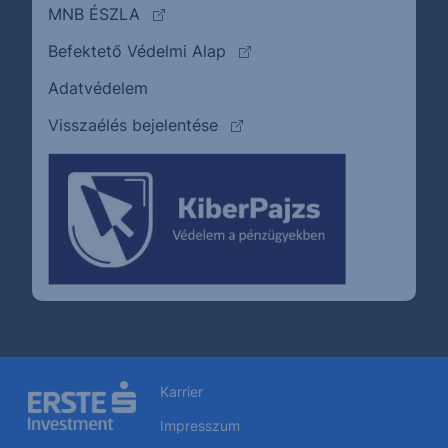
(külső oldalra ugrik)
MNB ÉSZLA
(külső oldalra ugrik)
Befektető Védelmi Alap
Adatvédelem
(külső oldalra ugrik)
Visszaélés bejelentése
Karrier
Impresszum