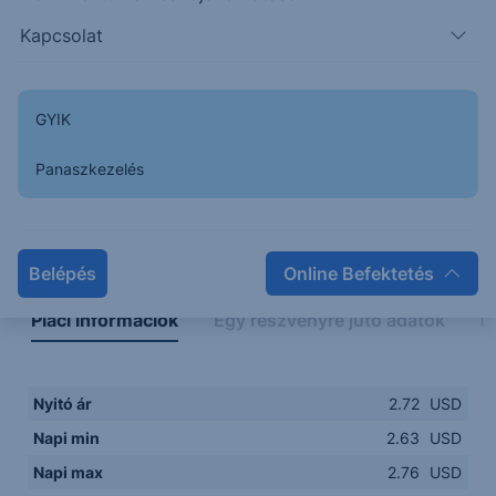
2.6250
14:00
16:00
18:00
20:00
Kapcsolat
15:00
18:00
GYIK
Panaszkezelés
Napon belüli
Historikus
Legfontosabb adatok
Belépés
Online Befektetés
Piaci információk
Egy részvényre jutó adatok
E
Nyitó ár
2.72
USD
Napi min
2.63
USD
Napi max
2.76
USD