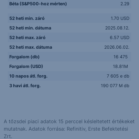
Béta (S&P500-hoz mérten)
2.29
52 heti min. záró
1.70 USD
52 heti min. dátuma
2025.08.12.
52 heti max. záró
6.57 USD
52 heti max. dátuma
2026.06.02.
Forgalom (db)
16 475
Forgalom (USD)
18.81M
10 napos átl. forg.
7 605 e db
3 havi átl. forg.
190 077 M db
A tőzsdei piaci adatok 15 perccel késleltetett értékeket
mutatnak. Adatok forrása: Refinitiv, Erste Befektetési
Zrt.