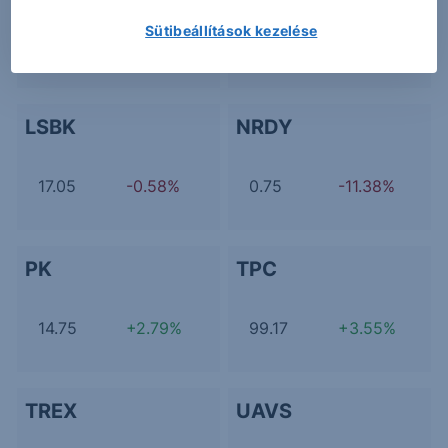
Sütibeállítások kezelése
183.76
-1.21%
209.92
-
LSBK
NRDY
17.05
-0.58%
0.75
-11.38%
PK
TPC
14.75
+2.79%
99.17
+3.55%
TREX
UAVS