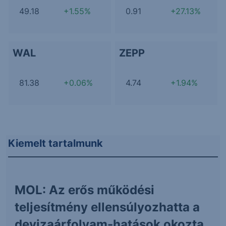
49.18
+1.55%
0.91
+27.13%
WAL
ZEPP
81.38
+0.06%
4.74
+1.94%
Kiemelt tartalmunk
MOL: Az erős működési
teljesítmény ellensúlyozhatta a
devizaárfolyam-hatások okozta