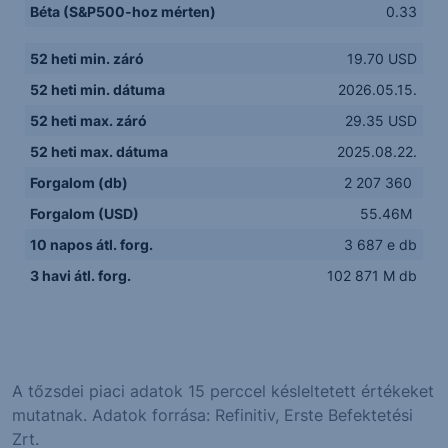
Béta (S&P500-hoz mérten)
0.33
52 heti min. záró
19.70 USD
52 heti min. dátuma
2026.05.15.
52 heti max. záró
29.35 USD
52 heti max. dátuma
2025.08.22.
Forgalom (db)
2 207 360
Forgalom (USD)
55.46M
10 napos átl. forg.
3 687 e db
3 havi átl. forg.
102 871 M db
A tőzsdei piaci adatok 15 perccel késleltetett értékeket
mutatnak. Adatok forrása: Refinitiv, Erste Befektetési
Zrt.