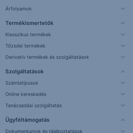
Árfolyamok
Erste Market Pro belépés
Termékismertetők
Klasszikus termékek
Tőzsdei termékek
Derivatív termékek és szolgáltatások
25.4000
Szolgáltatások
25.3000
Számlatípusok
25.2000
Online kereskedés
25.1000
Tanácsadási szolgáltatás
25.0000
Ügyféltámogatás
Dokumentumok és tájékoztatások