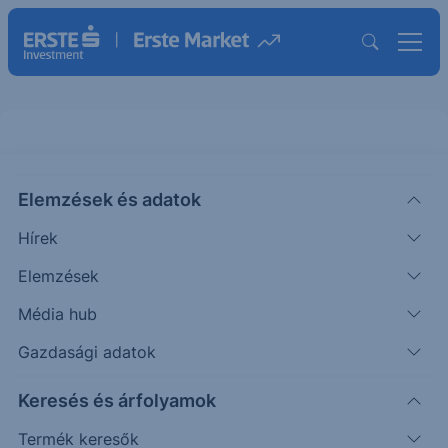
Elemzések és adatok
HRL
(USA)
HORMEL FOODS ORD
Hírek
ISIN: US4404521001
Elemzések
25.01
USD
-0.08
-0.32%
Média hub
Időpont: 26.08.07. 22:00
Előző záró:
25.09
(26.08.07.)
Gazdasági adatok
Árfolyamértesítő rögzítése
Keresés és árfolyamok
Termék keresők
További információk kérése