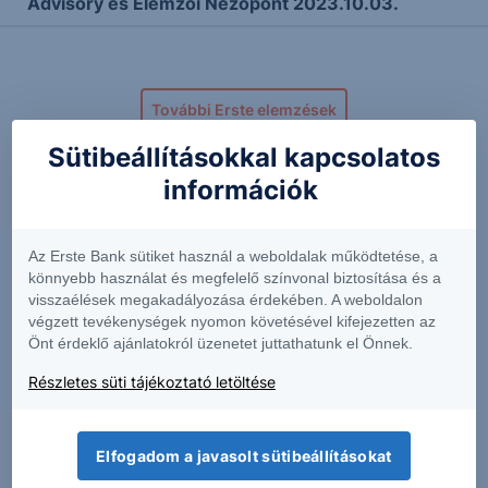
Advisory és Elemzői Nézőpont 2023.10.03.
További Erste elemzések
Sütibeállításokkal kapcsolatos
információk
Kapcsolódó termékek
Az Erste Bank sütiket használ a weboldalak működtetése, a
könnyebb használat és megfelelő színvonal biztosítása és a
visszaélések megakadályozása érdekében. A weboldalon
BHR
GBTG
végzett tevékenységek nyomon követésével kifejezetten az
Önt érdeklő ajánlatokról üzenetet juttathatunk el Önnek.
2.08
-2.12%
9.45
+0.21%
Részletes süti tájékoztató letöltése
Elfogadom a javasolt sütibeállításokat
GL
GTLS