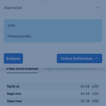
24.9000
14:00
16:00
18:00
20:00
Kapcsolat
15:00
18:00
GYIK
Panaszkezelés
Napon belüli
Historikus
Legfontosabb adatok
Belépés
Online Befektetés
Piaci információk
Egy részvényre jutó adatok
E
Nyitó ár
25.06
USD
Napi min
24.94
USD
Napi max
25.39
USD