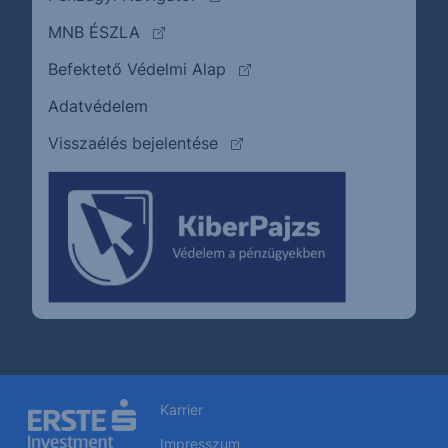
(külső oldalra ugrik)
MNB ÉSZLA
(külső oldalra ugrik)
Befektető Védelmi Alap
Adatvédelem
(külső oldalra ugrik)
Visszaélés bejelentése
Karrier
Impresszum