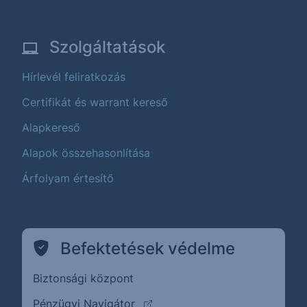
Szolgáltatások
Hírlevél feliratkozás
Certifikát és warrant kereső
Alapkereső
Alapok összehasonlítása
Árfolyam értesítő
Befektetések védelme
Biztonsági központ
(külső oldalra ugrik)
Pénzügyi Navigátor