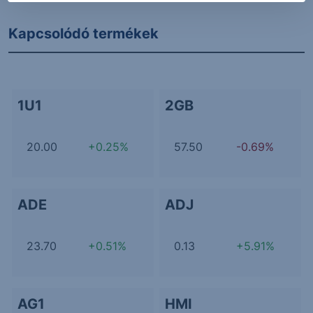
Kapcsolódó termékek
1U1
2GB
20.00
+0.25%
57.50
-0.69%
ADE
ADJ
23.70
+0.51%
0.13
+5.91%
AG1
HMI