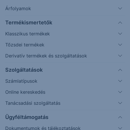
Árfolyamok
Erste Market Pro belépés
Termékismertetők
Klasszikus termékek
Tőzsdei termékek
Derivatív termékek és szolgáltatások
21.6000
Szolgáltatások
21.5000
Számlatípusok
21.4000
Online kereskedés
21.3000
Tanácsadási szolgáltatás
21.2000
Ügyféltámogatás
Dokumentumok és tájékoztatások