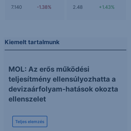
7.140
-1.38%
2.48
+1.43%
Kiemelt tartalmunk
MOL: Az erős működési
teljesítmény ellensúlyozhatta a
devizaárfolyam-hatások okozta
ellenszelet
Teljes elemzés