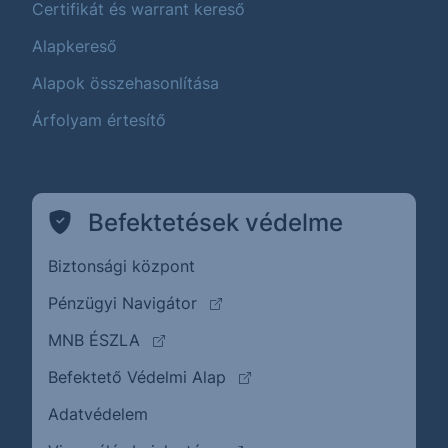
Certifikát és warrant kereső
Alapkereső
Alapok összehasonlítása
Árfolyam értesítő
Befektetések védelme
Biztonsági központ
(külső oldalra ugrik)
Pénzügyi Navigátor
(külső oldalra ugrik)
MNB ÉSZLA
(külső oldalra ugrik)
Befektető Védelmi Alap
Adatvédelem