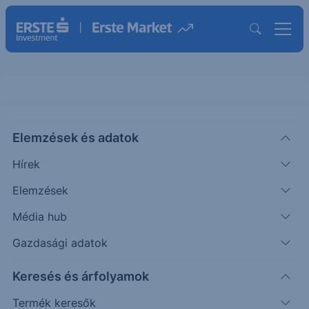
Elemzések és adatok
DBAN
(XETRA)
DEUTSCHE BETEILIGUNGS ORD
Hírek
ISIN: DE000A1TNUT7
Elemzések
21.25
EUR
-0.15
-0.70%
Média hub
Időpont: 26.08.07. 17:34
Előző záró:
21.40
(26.08.07.)
Gazdasági adatok
Árfolyamértesítő rögzítése
Keresés és árfolyamok
Termék keresők
További információk kérése