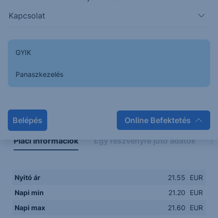
21.1000
08:00
10:00
12:00
14:00
Kapcsolat
08:00
12:00
GYIK
Panaszkezelés
Napon belüli
Historikus
Legfontosabb adatok
Belépés
Online Befektetés
Piaci információk
Egy részvényre jutó adatok
E
Nyitó ár
21.55
EUR
Napi min
21.20
EUR
Napi max
21.60
EUR