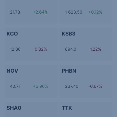
21.78
+2.64%
1 628.50
+0.12%
KCO
KSB3
12.36
-0.32%
894.0
-1.22%
NOV
PHBN
40.71
+3.96%
237.40
-0.67%
SHA0
TTK