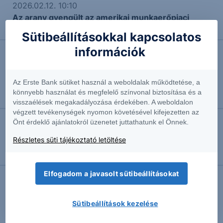
2026.02.12. 10:10
Az arany gyengült az amerikai munkaerőpiaci
jelentés után
Sütibeállításokkal kapcsolatos
információk
2026.01.16. 10:07
A magyar külügyminiszter szerint a MOL közel áll
Az Erste Bank sütiket használ a weboldalak működtetése, a
ahhoz, hogy megkösse az üzletet a szerbiai NIS
könnyebb használat és megfelelő színvonal biztosítása és a
megvásárlásáról
visszaélések megakadályozása érdekében. A weboldalon
végzett tevékenységek nyomon követésével kifejezetten az
Önt érdeklő ajánlatokról üzenetet juttathatunk el Önnek.
2025.12.17. 17:03
Részletes süti tájékoztató letöltése
Adatvezérelt MNB-üzemmód – csökkenthet-e az
EKB?
Elfogadom a javasolt sütibeállításokat
Sütibeállítások kezelése
További Erste elemzések