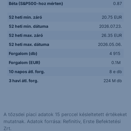
Béta (S&P500-hoz mérten)
0.87
52 heti min. záró
20.75 EUR
52 heti min. dátuma
2026.07.23.
52 heti max. záró
26.35 EUR
52 heti max. dátuma
2026.05.06.
Forgalom (db)
4 915
Forgalom (EUR)
0.1M
10 napos átl. forg.
8 e db
3 havi átl. forg.
224 M db
A tőzsdei piaci adatok 15 perccel késleltetett értékeket
mutatnak. Adatok forrása: Refinitiv, Erste Befektetési
Zrt.