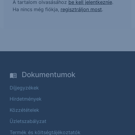
A tartalom olvasásához
be kell jelentkeznie
.
Ha nincs még fiókja,
regisztráljon most
.
Dokumentumok
Díjjegyzékek
Hirdetmények
Közzétételek
Üzletszabályzat
Termék és költségtájékoztatók