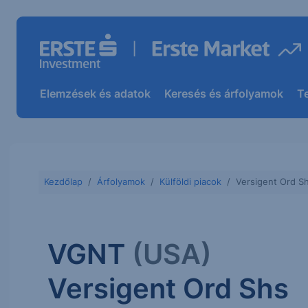
Elemzések és adatok
Keresés és árfolyamok
T
Kezdőlap
Árfolyamok
Külföldi piacok
Versigent Ord S
VGNT
(USA)
Versigent Ord Shs