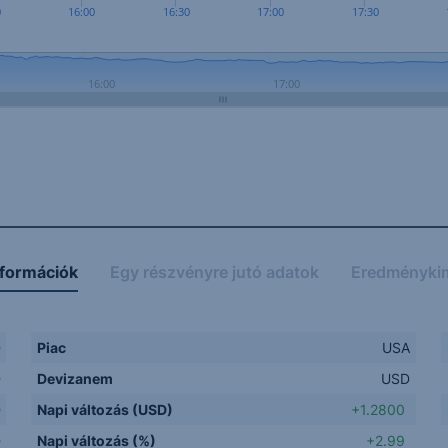
0
16:00
16:30
17:00
17:30
16:00
17:00
nformációk
Egy részvényre jutó adatok
Eredményki
D
Piac
USA
D
Devizanem
USD
D
Napi változás (USD)
+1.2800
D
Napi változás (%)
+2.99