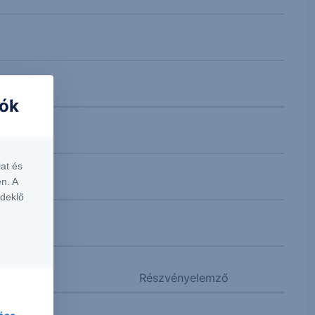
iók
at és
n. A
rdeklő
Részvényelemző