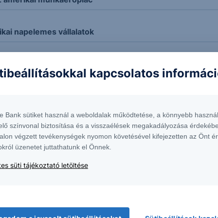
ikai napelemes vállalatok
tibeállításokkal kapcsolatos informác
t
te Bank sütiket használ a weboldalak működtetése, a könnyebb használ
elő színvonal biztosítása és a visszaélések megakadályozása érdekébe
alon végzett tevékenységek nyomon követésével kifejezetten az Önt é
okról üzenetet juttathatunk el Önnek.
es süti tájékoztató letöltése
kord