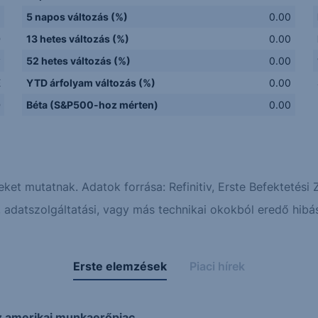
5 napos változás (%)
0.00
D
13 hetes változás (%)
0.00
y
52 hetes változás (%)
0.00
E
YTD árfolyam változás (%)
0.00
D
Béta (S&P500-hoz mérten)
0.00
eket mutatnak. Adatok forrása: Refinitiv, Erste Befektetési Z
adatszolgáltatási, vagy más technikai okokból eredő hibás
Erste elemzések
Piaci hírek
z amerikai munkaerőpiac