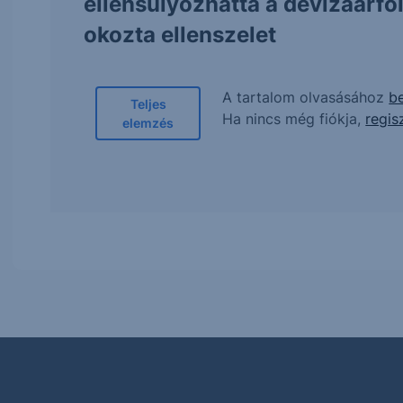
ellensúlyozhatta a devizaárf
okozta ellenszelet
A tartalom olvasásához
be
Teljes
Ha nincs még fiókja,
regis
elemzés