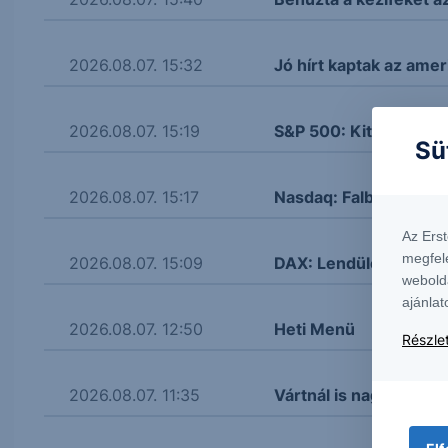
2026.08.07. 15:32
Jó hírt kaptak az amer
2026.08.07. 15:19
S&P 500: Kitört
Sü
2026.08.07. 15:17
Nasdaq: Falba ütközöt
Az Ers
megfel
2026.08.07. 15:09
DAX: Lendületbe jött
webold
ajánlat
2026.08.07. 12:50
Heti Menü
Részlet
2026.08.07. 11:35
Vártnál is nagyobb re