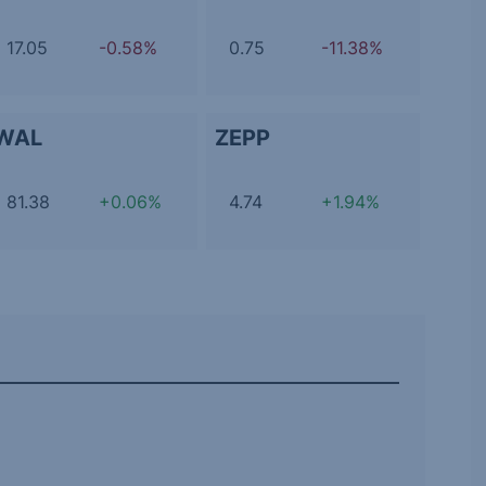
17.05
-0.58%
0.75
-11.38%
WAL
ZEPP
81.38
+0.06%
4.74
+1.94%