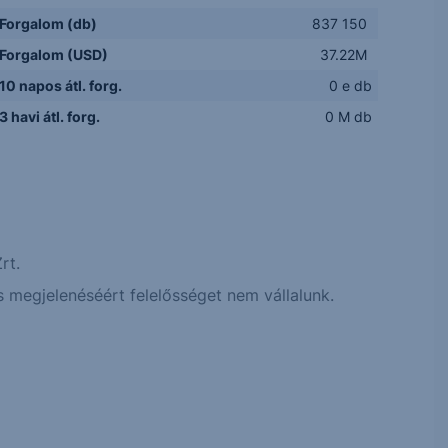
Forgalom (db)
837 150
Forgalom (USD)
37.22M
10 napos átl. forg.
0 e db
3 havi átl. forg.
0 M db
rt.
 megjelenéséért felelősséget nem vállalunk.