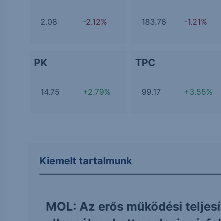
2.08
-2.12%
183.76
-1.21%
PK
TPC
14.75
+2.79%
99.17
+3.55%
Kiemelt tartalmunk
MOL: Az erős működési teljes