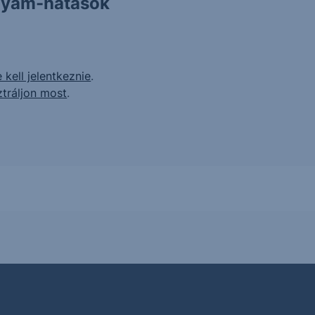
olyam-hatások
 kell jelentkeznie
.
ztráljon most
.