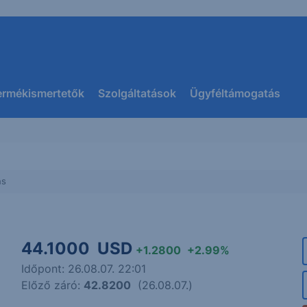
ermékismertetők
Szolgáltatások
Ügyféltámogatás
hs
44.1000
USD
+1.2800
+2.99%
Időpont: 26.08.07. 22:01
Előző záró:
42.8200
(26.08.07.)