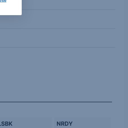
lése
LSBK
NRDY