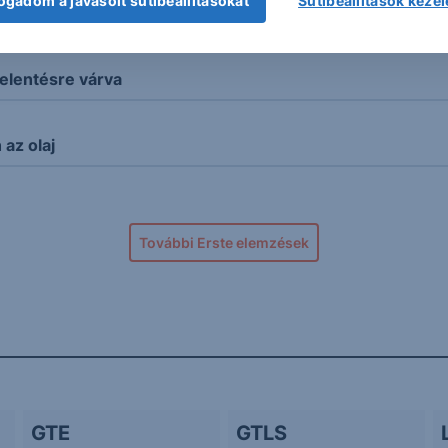
ogadom a javasolt sütibeállításokat
Sütibeállítások keze
 forint
elentésre várva
az olaj
További Erste elemzések
GTE
GTLS