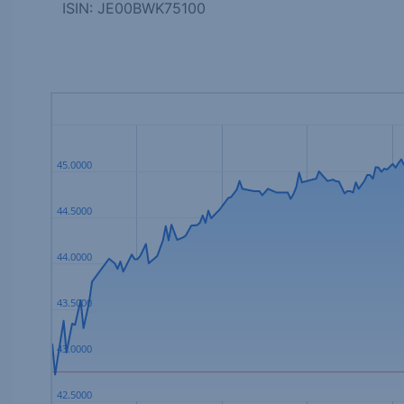
ISIN: JE00BWK75100
45.0000
44.5000
44.0000
43.5000
43.0000
42.5000