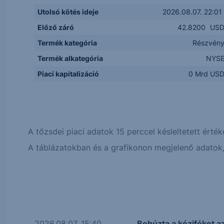
Utolsó kötés ideje
2026.08.07. 22:01
Előző záró
42.8200
US
Termék kategória
Részvén
Termék alkategória
NYS
Piaci kapitalizáció
0 Mrd US
A tőzsdei piaci adatok 15 perccel késleltetett érték
A táblázatokban és a grafikonon megjelenő adatok, 
2026.08.07. 15:40
Behúzta a kéziféket a