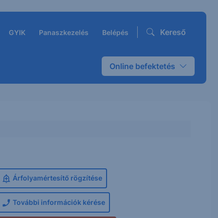
Kereső
GYIK
Panaszkezelés
Belépés
Online befektetés
Árfolyamértesítő rögzítése
További információk kérése