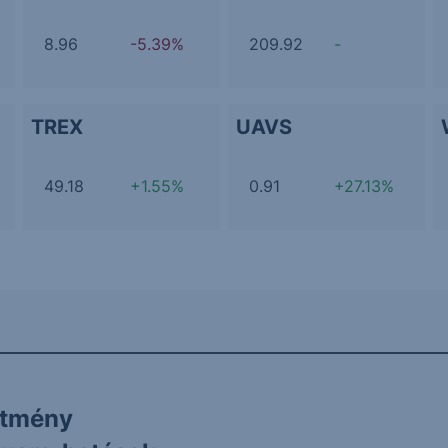
8.96
-5.39%
209.92
-
TREX
UAVS
49.18
+1.55%
0.91
+27.13%
ítmény