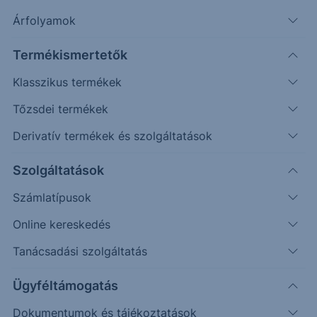
Árfolyamok
Erste Market Pro belépés
Termékismertetők
Klasszikus termékek
Tőzsdei termékek
Derivatív termékek és szolgáltatások
2.4000
Szolgáltatások
2.3750
Számlatípusok
Online kereskedés
2.3500
Tanácsadási szolgáltatás
2.3250
Ügyféltámogatás
Dokumentumok és tájékoztatások