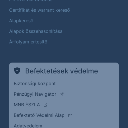
Certifikát és warrant kereső
Alapkereső
Alapok összehasonlítása
Árfolyam értesítő
Befektetések védelme
Biztonsági központ
(külső oldalra ugrik)
Pénzügyi Navigátor
(külső oldalra ugrik)
MNB ÉSZLA
(külső oldalra ugrik)
Befektető Védelmi Alap
Adatvédelem