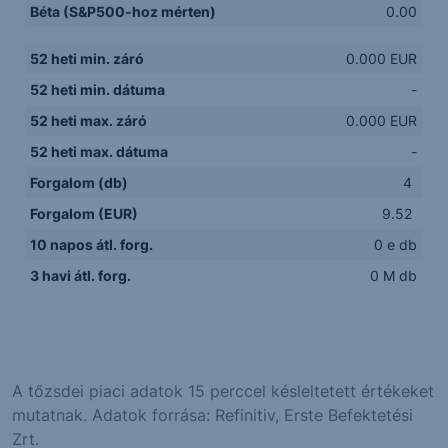
Béta (S&P500-hoz mérten)
0.00
52 heti min. záró
0.000 EUR
52 heti min. dátuma
-
52 heti max. záró
0.000 EUR
52 heti max. dátuma
-
Forgalom (db)
4
Forgalom (EUR)
9.52
10 napos átl. forg.
0 e db
3 havi átl. forg.
0 M db
A tőzsdei piaci adatok 15 perccel késleltetett értékeket
mutatnak. Adatok forrása: Refinitiv, Erste Befektetési
Zrt.