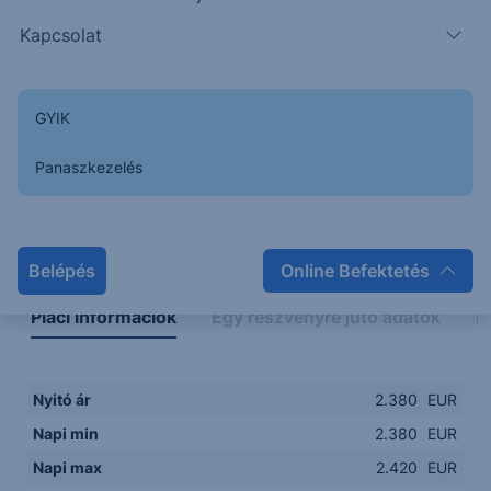
2.3000
08:00
10:00
12:00
14:00
Kapcsolat
08:00
12:00
GYIK
Panaszkezelés
Napon belüli
Historikus
Legfontosabb adatok
Belépés
Online Befektetés
Piaci információk
Egy részvényre jutó adatok
E
Nyitó ár
2.380
EUR
Napi min
2.380
EUR
Napi max
2.420
EUR