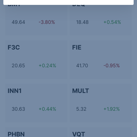
BMT
DEQ
49.64
-3.80%
18.48
+0.54%
F3C
FIE
20.65
+0.24%
41.70
-0.95%
INN1
MULT
30.63
+0.44%
5.32
+1.92%
PHBN
VQT