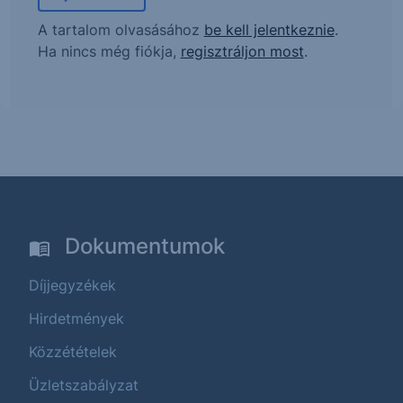
A tartalom olvasásához
be kell jelentkeznie
.
Ha nincs még fiókja,
regisztráljon most
.
Dokumentumok
Díjjegyzékek
Hirdetmények
Közzétételek
Üzletszabályzat