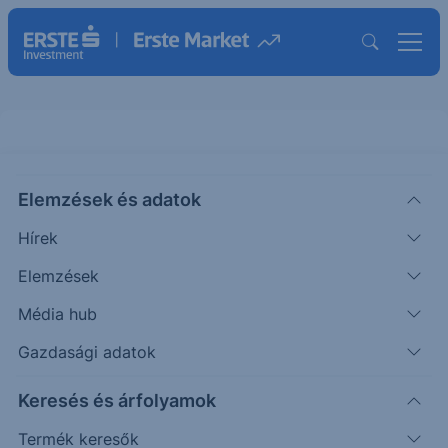
Elemzések és adatok
DLX
(XETRA)
Delignit Ord Shs
Hírek
ISIN: DE000A0MZ4B0
Elemzések
2.420
EUR
+0.100
+4.31%
Média hub
Időpont: 26.08.10. 17:35
Előző záró:
2.320
(26.08.10.)
Gazdasági adatok
Árfolyamértesítő rögzítése
Keresés és árfolyamok
Termék keresők
További információk kérése