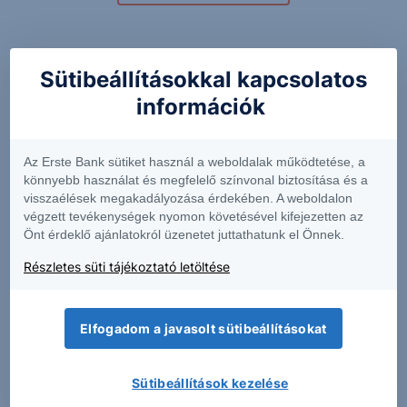
Kapcsolódó termékek
Sütibeállításokkal kapcsolatos
információk
5AP
A441
Az Erste Bank sütiket használ a weboldalak működtetése, a
könnyebb használat és megfelelő színvonal biztosítása és a
visszaélések megakadályozása érdekében. A weboldalon
329.9
+4.83%
26.78
+0.68%
végzett tevékenységek nyomon követésével kifejezetten az
Önt érdeklő ajánlatokról üzenetet juttathatunk el Önnek.
Részletes süti tájékoztató letöltése
AFX
BIRG
Elfogadom a javasolt sütibeállításokat
30.00
+0.33%
17.13
+0.06%
Sütibeállítások kezelése