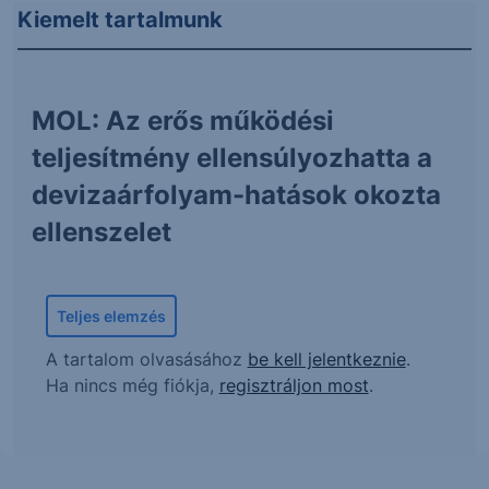
Kiemelt tartalmunk
MOL: Az erős működési
teljesítmény ellensúlyozhatta a
devizaárfolyam-hatások okozta
ellenszelet
Teljes elemzés
A tartalom olvasásához
be kell jelentkeznie
.
Ha nincs még fiókja,
regisztráljon most
.