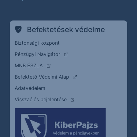
Befektetések védelme
Biztonsági központ
(külső oldalra ugrik)
Pénzügyi Navigátor
(külső oldalra ugrik)
MNB ÉSZLA
(külső oldalra ugrik)
Befektető Védelmi Alap
Adatvédelem
(külső oldalra ugrik)
Visszaélés bejelentése