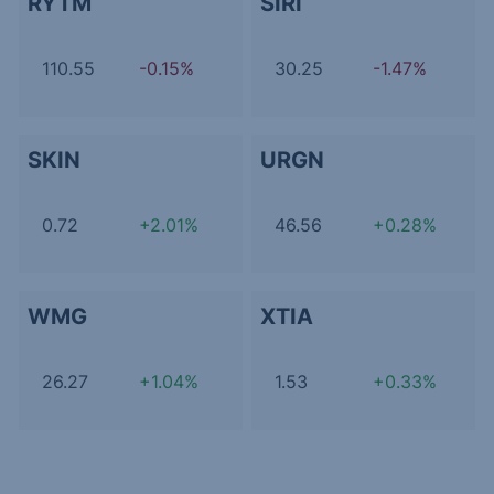
RYTM
SIRI
110.55
-0.15%
30.25
-1.47%
SKIN
URGN
0.72
+2.01%
46.56
+0.28%
WMG
XTIA
26.27
+1.04%
1.53
+0.33%