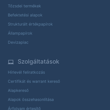
Tőzsdei termékek
Befektetési alapok
Strukturált értékpapírok
Állampapírok
Devizapiac
Szolgáltatások
Hírlevél feliratkozás
Certifikát és warrant kereső
Alapkereső
Alapok összehasonlítása
Árfolyam értesítő