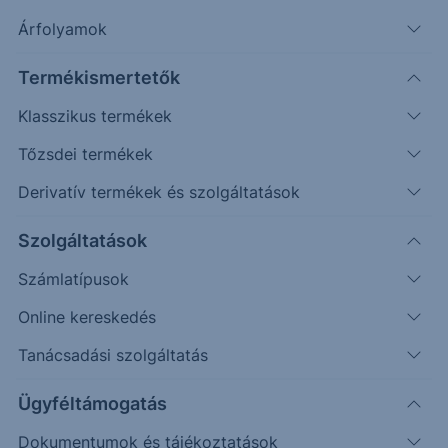
Árfolyamok
Erste Market Pro belépés
Termékismertetők
Klasszikus termékek
Tőzsdei termékek
Derivatív termékek és szolgáltatások
64.00
Szolgáltatások
63.50
Számlatípusok
63.00
Online kereskedés
62.50
Tanácsadási szolgáltatás
62.00
Ügyféltámogatás
Dokumentumok és tájékoztatások