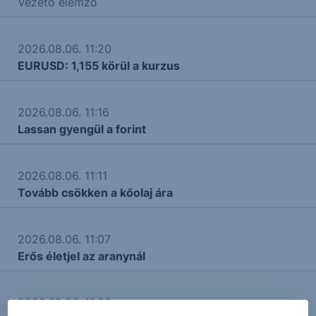
Vezető elemző
2026.08.06. 11:20
EURUSD: 1,155 körül a kurzus
2026.08.06. 11:16
Lassan gyengül a forint
2026.08.06. 11:11
Tovább csökken a kőolaj ára
2026.08.06. 11:07
Erős életjel az aranynál
2026.08.06. 11:02