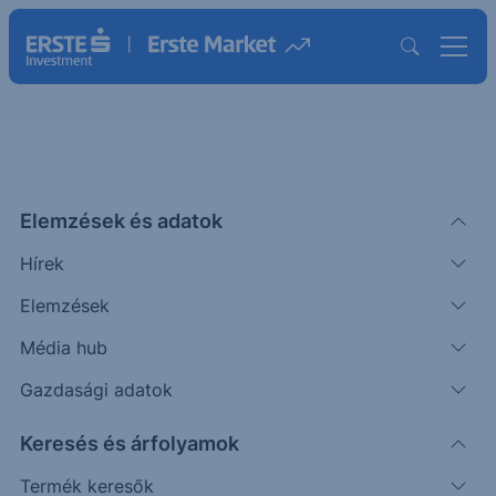
Elemzések és adatok
MRX
(USA)
Marex Group Ord Shs
Hírek
ISIN: GB00BMT7GT62
Elemzések
63.31
USD
-0.92
-1.43%
Média hub
Időpont: 26.08.06. 16:12
Előző záró:
64.23
(26.08.05.)
Gazdasági adatok
Árfolyamértesítő rögzítése
Keresés és árfolyamok
Termék keresők
További információk kérése