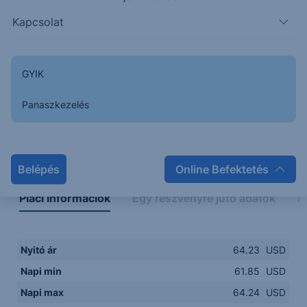
61.50
14:00
16:00
18:00
20:00
Kapcsolat
15:00
18:00
GYIK
Panaszkezelés
Napon belüli
Historikus
Legfontosabb adatok
Belépés
Online Befektetés
Piaci információk
Egy részvényre jutó adatok
E
Nyitó ár
64.23
USD
Napi min
61.85
USD
Napi max
64.24
USD