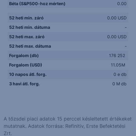
Béta (S&P500-hoz mérten)
0.00
52 heti min. záró
0.00 USD
52 heti min. dátuma
-
52 heti max. záró
0.00 USD
52 heti max. dátuma
-
Forgalom (db)
176 252
Forgalom (USD)
11.05M
10 napos átl. forg.
0 e db
3 havi átl. forg.
0 M db
A tőzsdei piaci adatok 15 perccel késleltetett értékeket
mutatnak. Adatok forrása: Refinitiv, Erste Befektetési
Zrt.