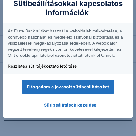
Ismét halasztják a Bayer perét
Sütibeállításokkal kapcsolatos
információk
2026.08.06. 10:51
Feladta ellenállását a Commerzbank
Az Erste Bank sütiket használ a weboldalak működtetése, a
könnyebb használat és megfelelő színvonal biztosítása és a
visszaélések megakadályozása érdekében. A weboldalon
2026.08.06. 10:39
végzett tevékenységek nyomon követésével kifejezetten az
Önt érdeklő ajánlatokról üzenetet juttathatunk el Önnek.
Megemelte előrejelzését a Siemens
Részletes süti tájékoztató letöltése
További Erste elemzések
Elfogadom a javasolt sütibeállításokat
Sütibeállítások kezelése
Kapcsolódó termékek