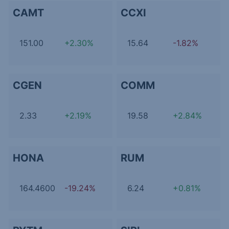
CAMT
CCXI
151.00
+2.30%
15.64
-1.82%
CGEN
COMM
2.33
+2.19%
19.58
+2.84%
HONA
RUM
164.4600
-19.24%
6.24
+0.81%