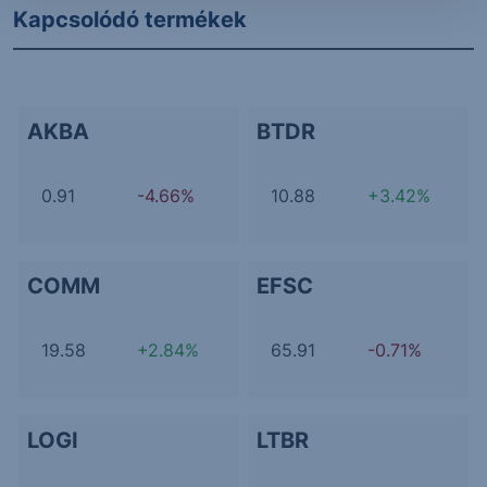
Kapcsolódó termékek
AKBA
BTDR
0.91
-4.66%
10.88
+3.42%
COMM
EFSC
19.58
+2.84%
65.91
-0.71%
LOGI
LTBR