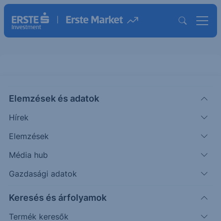
Elemzések és adatok
RUBI
(USA)
Rubico Ord Shs
Hírek
ISIN: MHY1250N1076
Elemzések
2.250
USD
-0.090
-3.85%
Média hub
Időpont: 26.08.07. 22:01
Előző záró:
2.250
(26.08.07.)
Gazdasági adatok
Árfolyamértesítő rögzítése
Keresés és árfolyamok
Termék keresők
További információk kérése