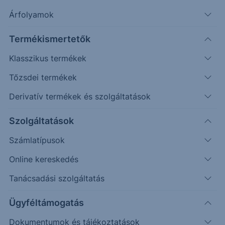
Árfolyamok
Erste Market Pro belépés
Termékismertetők
Klasszikus termékek
Tőzsdei termékek
Derivatív termékek és szolgáltatások
2.3500
Szolgáltatások
2.3000
Számlatípusok
Online kereskedés
2.2500
Tanácsadási szolgáltatás
2.2000
Ügyféltámogatás
Dokumentumok és tájékoztatások