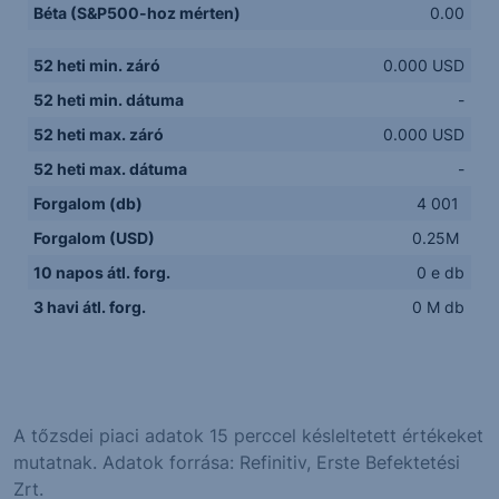
Béta (S&P500-hoz mérten)
0.00
52 heti min. záró
0.000 USD
52 heti min. dátuma
-
52 heti max. záró
0.000 USD
52 heti max. dátuma
-
Forgalom (db)
4 001
Forgalom (USD)
0.25M
10 napos átl. forg.
0 e db
3 havi átl. forg.
0 M db
A tőzsdei piaci adatok 15 perccel késleltetett értékeket
mutatnak. Adatok forrása: Refinitiv, Erste Befektetési
Zrt.