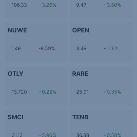
106.33
+3.26%
9.47
+3.50%
NUWE
OPEN
1.49
-8.59%
3.49
+1.16%
OTLY
RARE
13.720
+0.22%
25.91
+0.35%
SMCI
TENB
31.13
+5.96%
36.38
+0.58%