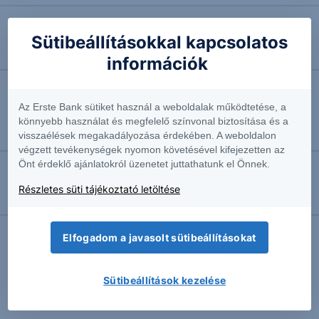
2026.03.16. 10:19
Sütibeállításokkal kapcsolatos
Ma indul az Nvidia konferenciája
információk
2026.03.13. 15:49
Az Erste Bank sütiket használ a weboldalak működtetése, a
Kitörésre készül az Nvidia
könnyebb használat és megfelelő színvonal biztosítása és a
Részvényelemző
visszaélések megakadályozása érdekében. A weboldalon
végzett tevékenységek nyomon követésével kifejezetten az
Önt érdeklő ajánlatokról üzenetet juttathatunk el Önnek.
2026.03.05. 10:15
Részletes süti tájékoztató letöltése
Elzárhatja a pénzcsapot az Nvidia
Elfogadom a javasolt sütibeállításokat
További Erste elemzések
Sütibeállítások kezelése