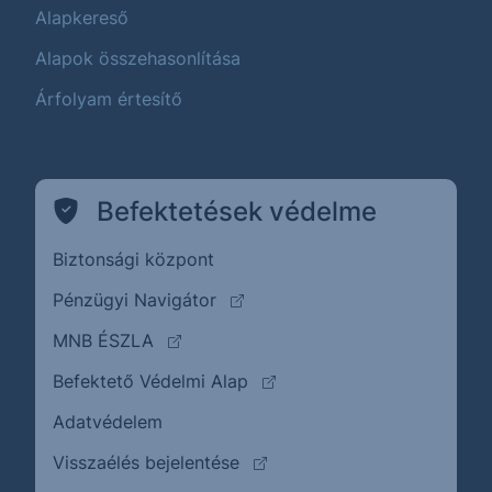
Alapkereső
Alapok összehasonlítása
Árfolyam értesítő
Befektetések védelme
Biztonsági központ
(külső oldalra ugrik)
Pénzügyi Navigátor
(külső oldalra ugrik)
MNB ÉSZLA
(külső oldalra ugrik)
Befektető Védelmi Alap
Adatvédelem
(külső oldalra ugrik)
Visszaélés bejelentése