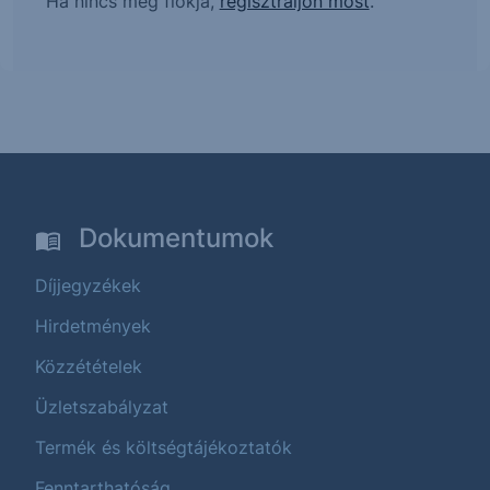
Ha nincs még fiókja,
regisztráljon most
.
Dokumentumok
Díjjegyzékek
Hirdetmények
Közzétételek
Üzletszabályzat
Termék és költségtájékoztatók
Fenntarthatóság