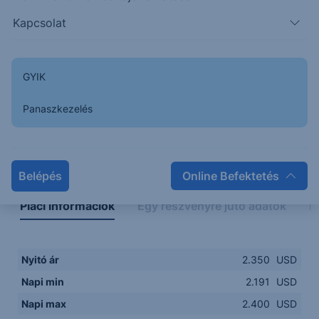
2.1500
14:00
16:00
18:00
20:00
Kapcsolat
15:00
18:00
GYIK
Panaszkezelés
Napon belüli
Historikus
Legfontosabb adatok
Belépés
Online Befektetés
Piaci információk
Egy részvényre jutó adatok
E
Nyitó ár
2.350
USD
Napi min
2.191
USD
Napi max
2.400
USD