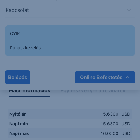
15.6000
14:00
16:00
18:00
20:00
Kapcsolat
15:00
18:00
GYIK
Panaszkezelés
Napon belüli
Historikus
Legfontosabb adatok
Belépés
Online Befektetés
Piaci információk
Egy részvényre jutó adatok
E
Nyitó ár
15.6300
USD
Napi min
15.6300
USD
Napi max
16.0500
USD