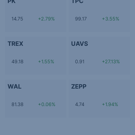
PK
TPC
14.75
+2.79%
99.17
+3.55%
TREX
UAVS
49.18
+1.55%
0.91
+27.13%
WAL
ZEPP
81.38
+0.06%
4.74
+1.94%