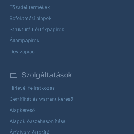
Tőzsdei termékek
Befektetési alapok
Strukturált értékpapírok
Állampapírok
Devizapiac
Szolgáltatások
Hírlevél feliratkozás
Certifikát és warrant kereső
Alapkereső
Alapok összehasonlítása
Árfolyam értesítő