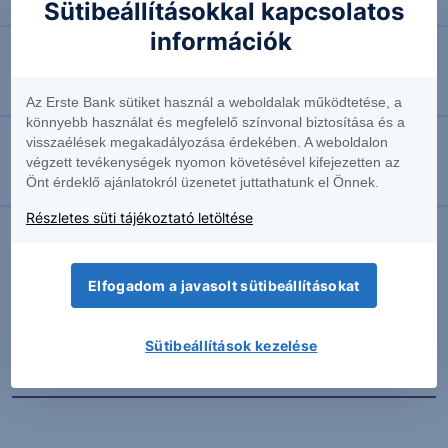
Négyhavi mélyponton a forint
Sütibeállításokkal kapcsolatos
információk
2026.08.07. 10:41
EURUSD: munkapiaci jelentésre várva
Az Erste Bank sütiket használ a weboldalak működtetése, a
könnyebb használat és megfelelő színvonal biztosítása és a
visszaélések megakadályozása érdekében. A weboldalon
2026.08.07. 10:37
végzett tevékenységek nyomon követésével kifejezetten az
Önt érdeklő ajánlatokról üzenetet juttathatunk el Önnek.
Megint emelkedésben az olaj
Részletes süti tájékoztató letöltése
További Erste elemzések
Elfogadom a javasolt sütibeállításokat
Sütibeállítások kezelése
Kapcsolódó termékek