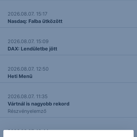
2026.08.07. 15:17
Nasdaq: Falba ütközött
2026.08.07. 15:09
DAX: Lendületbe jött
2026.08.07. 12:50
Heti Menü
2026.08.07. 11:35
Vártnál is nagyobb rekord
Részvényelemző
2026.08.07. 10:44