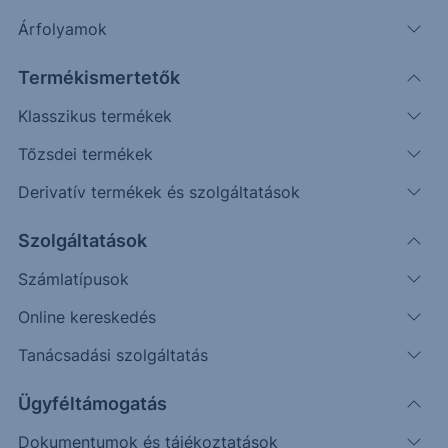
Árfolyamok
Erste Market Pro belépés
Termékismertetők
Klasszikus termékek
Tőzsdei termékek
Derivatív termékek és szolgáltatások
16.0000
Szolgáltatások
15.9000
Számlatípusok
Online kereskedés
15.8000
Tanácsadási szolgáltatás
15.7000
Ügyféltámogatás
Dokumentumok és tájékoztatások