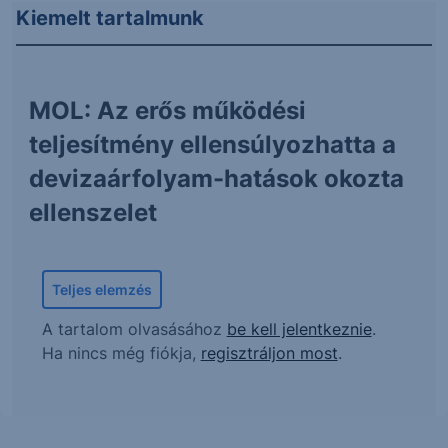
Kiemelt tartalmunk
MOL: Az erős működési
teljesítmény ellensúlyozhatta a
devizaárfolyam-hatások okozta
ellenszelet
Teljes elemzés
A tartalom olvasásához
be kell jelentkeznie
.
Ha nincs még fiókja,
regisztráljon most
.