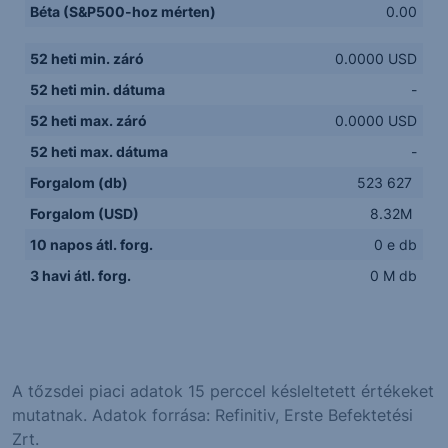
Béta (S&P500-hoz mérten)
0.00
52 heti min. záró
0.0000 USD
52 heti min. dátuma
-
52 heti max. záró
0.0000 USD
52 heti max. dátuma
-
Forgalom (db)
523 627
Forgalom (USD)
8.32M
10 napos átl. forg.
0 e db
3 havi átl. forg.
0 M db
A tőzsdei piaci adatok 15 perccel késleltetett értékeket
mutatnak. Adatok forrása: Refinitiv, Erste Befektetési
Zrt.