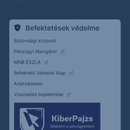
Befektetések védelme
Biztonsági központ
(külső oldalra ugrik)
Pénzügyi Navigátor
(külső oldalra ugrik)
MNB ÉSZLA
(külső oldalra ugrik)
Befektető Védelmi Alap
Adatvédelem
(külső oldalra ugrik)
Visszaélés bejelentése