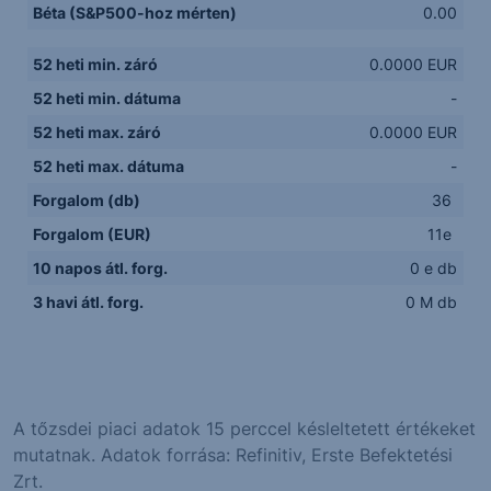
Béta (S&P500-hoz mérten)
0.00
52 heti min. záró
0.0000 EUR
52 heti min. dátuma
-
52 heti max. záró
0.0000 EUR
52 heti max. dátuma
-
Forgalom (db)
36
Forgalom (EUR)
11e
10 napos átl. forg.
0 e db
3 havi átl. forg.
0 M db
A tőzsdei piaci adatok 15 perccel késleltetett értékeket
mutatnak. Adatok forrása: Refinitiv, Erste Befektetési
Zrt.