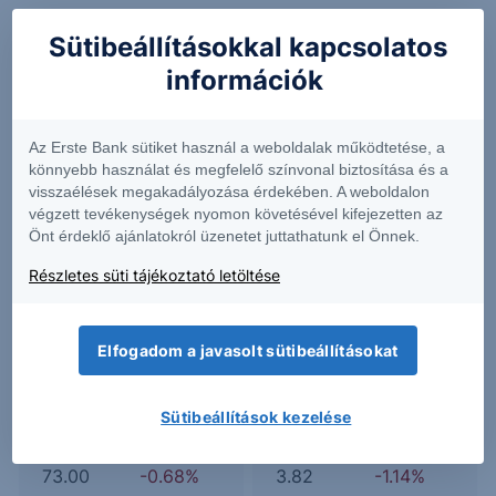
Sütibeállításokkal kapcsolatos
információk
AGR
AIRF
Az Erste Bank sütiket használ a weboldalak működtetése, a
11.30
+1.35%
1.43
-0.14%
könnyebb használat és megfelelő színvonal biztosítása és a
visszaélések megakadályozása érdekében. A weboldalon
végzett tevékenységek nyomon követésével kifejezetten az
Önt érdeklő ajánlatokról üzenetet juttathatunk el Önnek.
ETS
FACC
Részletes süti tájékoztató letöltése
4.55
-1.30%
16.82
-1.06%
Elfogadom a javasolt sütibeállításokat
HEIO
IRAO
Sütibeállítások kezelése
73.00
-0.68%
3.82
-1.14%