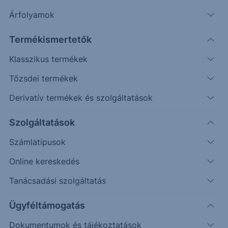
Árfolyamok
Erste Market Pro belépés
Termékismertetők
Klasszikus termékek
Tőzsdei termékek
Derivatív termékek és szolgáltatások
Szolgáltatások
Számlatípusok
Online kereskedés
Ez a grafikon jelenleg nem elérhető.
Tanácsadási szolgáltatás
Ügyféltámogatás
Dokumentumok és tájékoztatások