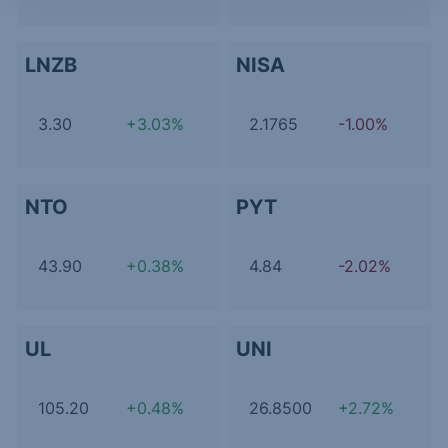
LNZB
NISA
3.30
+3.03%
2.1765
-1.00%
NTO
PYT
43.90
+0.38%
4.84
-2.02%
UL
UNI
105.20
+0.48%
26.8500
+2.72%