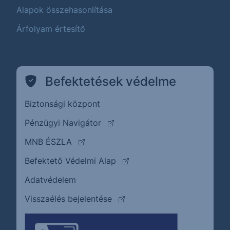
Alapok összehasonlítása
Árfolyam értesítő
Befektetések védelme
Biztonsági központ
(külső oldalra ugrik)
Pénzügyi Navigátor
(külső oldalra ugrik)
MNB ÉSZLA
(külső oldalra ugrik)
Befektető Védelmi Alap
Adatvédelem
(külső oldalra ugrik)
Visszaélés bejelentése