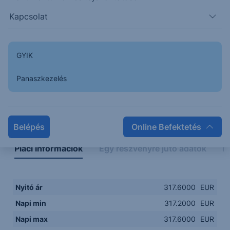
Kapcsolat
GYIK
Panaszkezelés
Napon belüli
Historikus
Legfontosabb adatok
Belépés
Online Befektetés
Piaci információk
Egy részvényre jutó adatok
E
Nyitó ár
317.6000
EUR
Napi min
317.2000
EUR
Napi max
317.6000
EUR