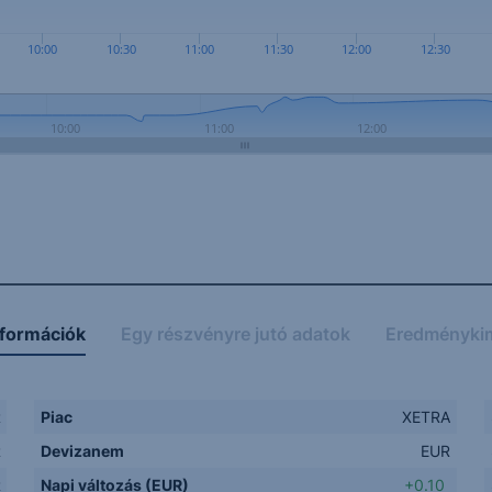
10:00
10:30
11:00
11:30
12:00
12:30
10:00
11:00
12:00
nformációk
Egy részvényre jutó adatok
Eredményki
R
Piac
XETRA
R
Devizanem
EUR
R
Napi változás (EUR)
+0.10