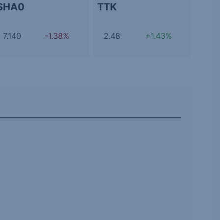
SHA0
TTK
7.140
-1.38%
2.48
+1.43%