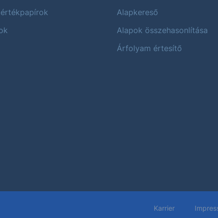
 értékpapírok
Alapkereső
ok
Alapok összehasonlítása
Árfolyam értesítő
Karrier
Impres