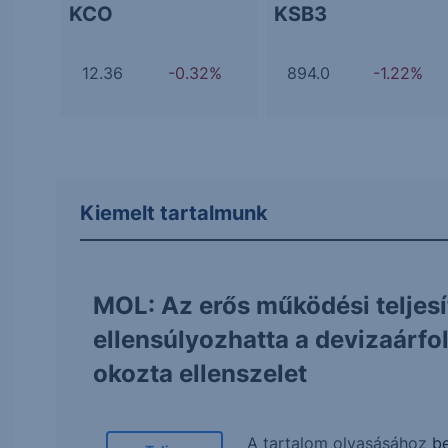
KCO
KSB3
12.36
-0.32%
894.0
-1.22%
Kiemelt tartalmunk
MOL: Az erős működési teljes
ellensúlyozhatta a devizaárf
okozta ellenszelet
A tartalom olvasásához
be