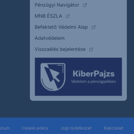
(külső oldalra ugrik)
Pénzügyi Navigátor
(külső oldalra ugrik)
MNB ÉSZLA
(külső oldalra ugrik
Befektető Védelmi Alap
Adatvédelem
(külső oldalra ugrik)
Visszaélés bejelentése
szum
Cookie policy
Jogi nyilatkozat
Kapcsolat