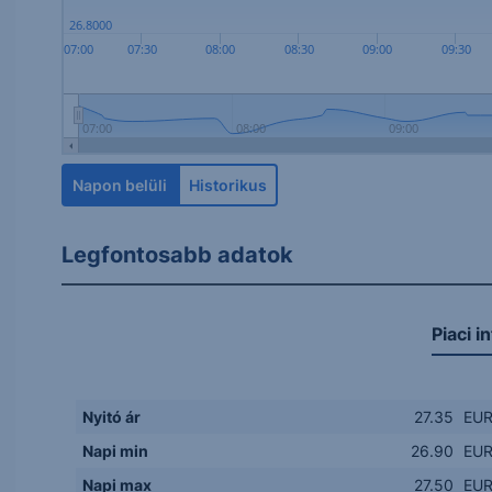
26.8000
07:00
07:30
08:00
08:30
09:00
09:30
07:00
08:00
09:00
Napon belüli
Historikus
Legfontosabb adatok
Piaci i
Nyitó ár
27.35
EU
Napi min
26.90
EU
Napi max
27.50
EU