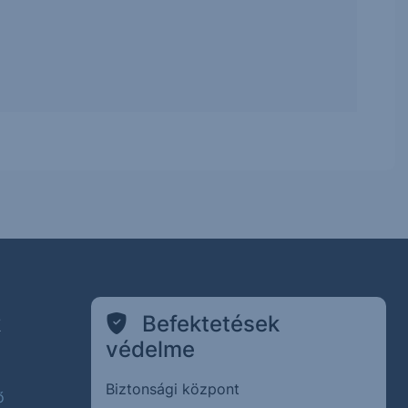
k
Befektetések
védelme
Biztonsági központ
ő