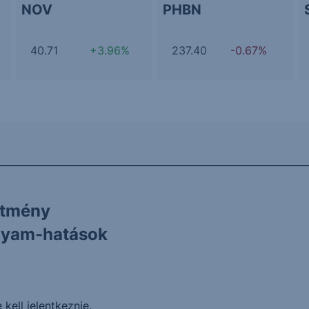
NOV
PHBN
40.71
+3.96%
237.40
-0.67%
ítmény
olyam-hatások
 kell jelentkeznie
.