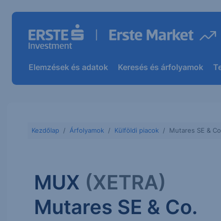
Elemzések és adatok
Keresés és árfolyamok
T
Kezdőlap
Árfolyamok
Külföldi piacok
Mutares SE & C
MUX
(XETRA)
Mutares SE & Co.