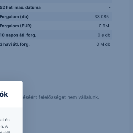
52 heti max. dátuma
-
Forgalom (db)
33 085
Forgalom (EUR)
0.9M
10 napos átl. forg.
0 e db
3 havi átl. forg.
0 M db
rt.
iók
 megjelenéséért felelősséget nem vállalunk.
at és
n. A
rdeklő