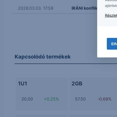
ajánlat
2026.03.03. 17:59
IRÁNI konfliktus - H
Részlet
Elf
Kapcsolódó termékek
1U1
2GB
20.00
+0.25%
57.50
-0.69%