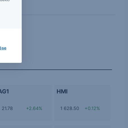
lése
AG1
HMI
21.78
+2.64%
1 628.50
+0.12%