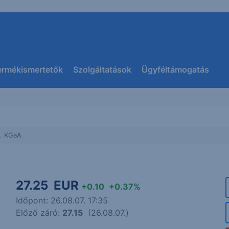
ermékismertetők
Szolgáltatások
Ügyféltámogatás
o. KGaA
27.25
EUR
+0.10
+0.37%
Időpont: 26.08.07. 17:35
Előző záró:
27.15
(26.08.07.)