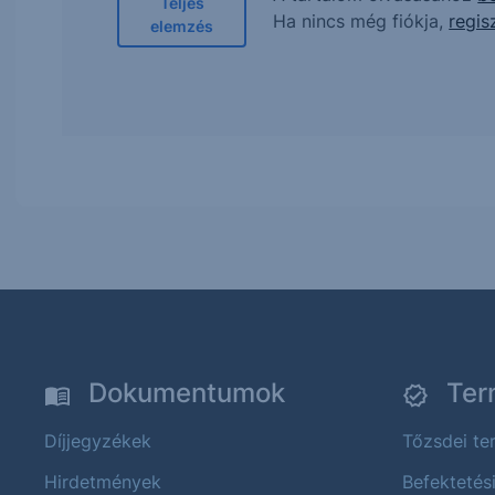
Teljes
Ha nincs még fiókja,
regis
elemzés
Dokumentumok
Ter
Díjjegyzékek
Tőzsdei t
Hirdetmények
Befektetés