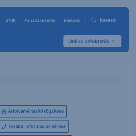
Kereső
GYIK
Panaszkezelés
Belépés
Online befektetés
Árfolyamértesítő rögzítése
További információk kérése