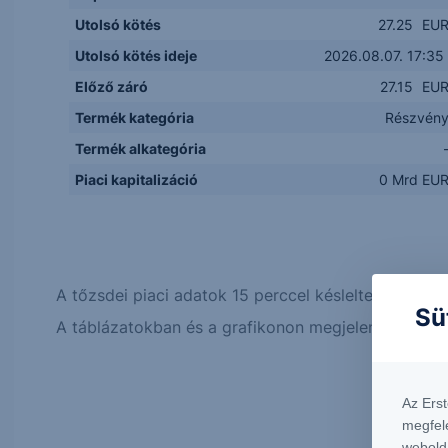
Utolsó kötés
27.25
EU
Utolsó kötés ideje
2026.08.07. 17:35
Előző záró
27.15
EU
Termék kategória
Részvén
Termék alkategória
Piaci kapitalizáció
0 Mrd EU
A tőzsdei piaci adatok 15 perccel késleltetett érték
Sü
A táblázatokban és a grafikonon megjelenő adatok, 
Az Ers
megfel
webold