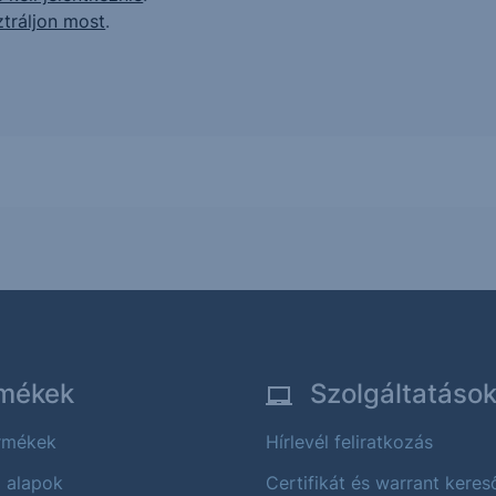
ztráljon most
.
mékek
Szolgáltatáso
ermékek
Hírlevél feliratkozás
i alapok
Certifikát és warrant keres