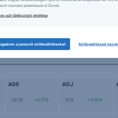
okról üzenetet juttathatunk el Önnek.
onnan indult és MERRE TART?
es süti tájékoztató letöltése
További Erste elemzések
ogadom a javasolt sütibeállításokat
Sütibeállítások keze
ADE
ADJ
23.70
+0.51%
0.13
+5.91%