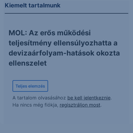
Kiemelt tartalmunk
MOL: Az erős működési
teljesítmény ellensúlyozhatta a
devizaárfolyam-hatások okozta
ellenszelet
Teljes elemzés
A tartalom olvasásához
be kell jelentkeznie
.
Ha nincs még fiókja,
regisztráljon most
.