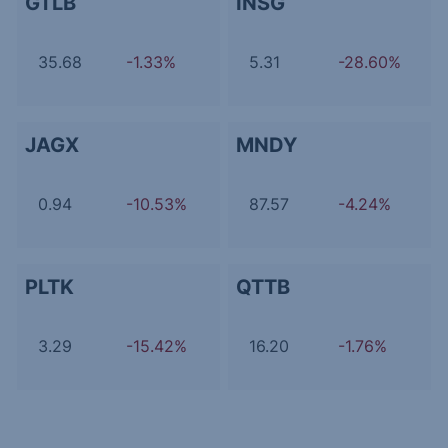
GTLB
INSG
35.68
-1.33%
5.31
-28.60%
JAGX
MNDY
0.94
-10.53%
87.57
-4.24%
PLTK
QTTB
3.29
-15.42%
16.20
-1.76%