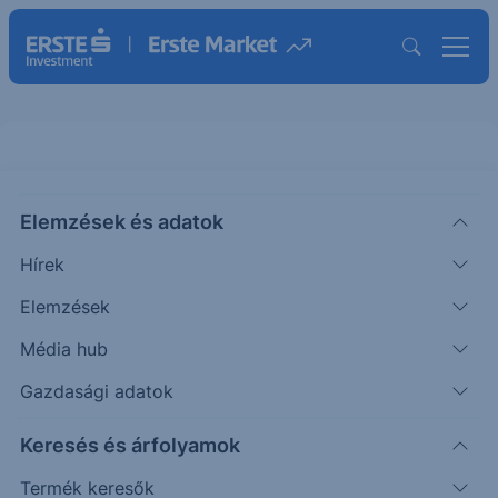
Elemzések és adatok
HURA
(USA)
Tuhura Biosciences Ord Shs
Hírek
ISIN: US8989201038
Elemzések
2.12
USD
+0.03
+1.20%
Média hub
Időpont: 26.08.06. 22:01
Előző záró:
2.09
(26.08.06.)
Gazdasági adatok
Árfolyamértesítő rögzítése
Keresés és árfolyamok
Termék keresők
További információk kérése