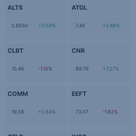
ALTS
ATGL
0.8550
+0.59%
7.49
+2.88%
CLBT
CNR
15.46
-1.15%
89.76
+7.27%
COMM
EEFT
19.58
+2.84%
73.07
-1.62%