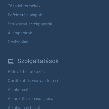
Tőzsdei termékek
Befektetési alapok
Strukturált értékpapírok
Állampapírok
Devizapiac
Szolgáltatások
Hírlevél feliratkozás
Certifikát és warrant kereső
Alapkereső
Alapok összehasonlítása
Árfolyam értesítő