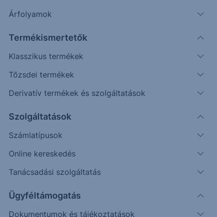
Árfolyamok
Erste Market Pro belépés
Termékismertetők
Klasszikus termékek
Tőzsdei termékek
Derivatív termékek és szolgáltatások
2.1400
Szolgáltatások
2.1200
Számlatípusok
Online kereskedés
2.1000
Tanácsadási szolgáltatás
2.0800
Ügyféltámogatás
Dokumentumok és tájékoztatások