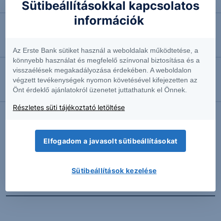
Ismét halasztják a Bayer perét
Sütibeállításokkal kapcsolatos
információk
2026.08.06. 10:51
Feladta ellenállását a Commerzbank
Az Erste Bank sütiket használ a weboldalak működtetése, a
könnyebb használat és megfelelő színvonal biztosítása és a
visszaélések megakadályozása érdekében. A weboldalon
2026.08.06. 10:39
végzett tevékenységek nyomon követésével kifejezetten az
Önt érdeklő ajánlatokról üzenetet juttathatunk el Önnek.
Megemelte előrejelzését a Siemens
Részletes süti tájékoztató letöltése
További Erste elemzések
Elfogadom a javasolt sütibeállításokat
Sütibeállítások kezelése
Kapcsolódó termékek