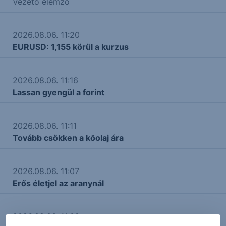
Vezető elemző
2026.08.06. 11:20
EURUSD: 1,155 körül a kurzus
2026.08.06. 11:16
Lassan gyengül a forint
2026.08.06. 11:11
Tovább csökken a kőolaj ára
2026.08.06. 11:07
Erős életjel az aranynál
2026.08.06. 11:02