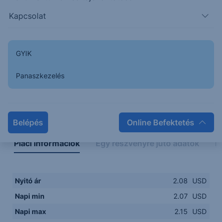
2.0600
14:00
16:00
18:00
20:00
Kapcsolat
15:00
18:00
GYIK
Panaszkezelés
Napon belüli
Historikus
Legfontosabb adatok
Belépés
Online Befektetés
Piaci információk
Egy részvényre jutó adatok
E
Nyitó ár
2.08
USD
Napi min
2.07
USD
Napi max
2.15
USD