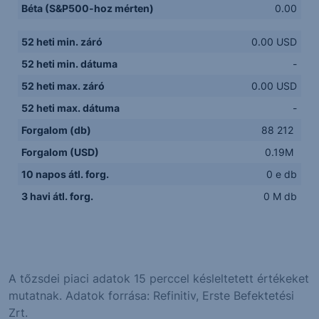
Béta (S&P500-hoz mérten)
0.00
52 heti min. záró
0.00 USD
52 heti min. dátuma
-
52 heti max. záró
0.00 USD
52 heti max. dátuma
-
Forgalom (db)
88 212
Forgalom (USD)
0.19M
10 napos átl. forg.
0 e db
3 havi átl. forg.
0 M db
A tőzsdei piaci adatok 15 perccel késleltetett értékeket
mutatnak. Adatok forrása: Refinitiv, Erste Befektetési
Zrt.