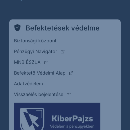
Befektetések védelme
Biztonsági központ
(külső oldalra ugrik)
Pénzügyi Navigátor
(külső oldalra ugrik)
MNB ÉSZLA
(külső oldalra ugrik)
Befektető Védelmi Alap
Adatvédelem
(külső oldalra ugrik)
Visszaélés bejelentése