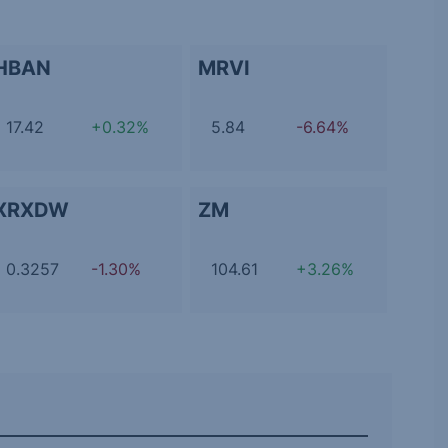
HBAN
MRVI
17.42
+0.32%
5.84
-6.64%
XRXDW
ZM
0.3257
-1.30%
104.61
+3.26%