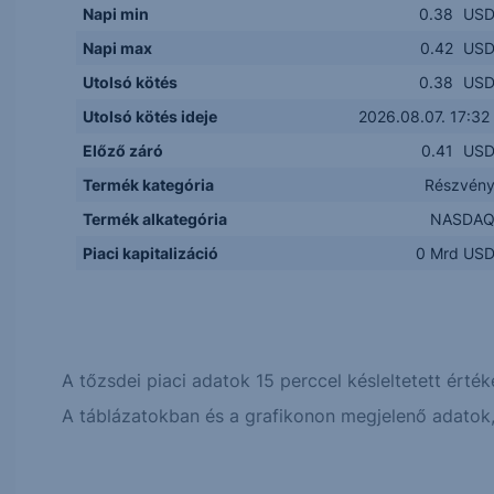
Napi min
0.38
US
Napi max
0.42
US
Utolsó kötés
0.38
US
Utolsó kötés ideje
2026.08.07. 17:32
Előző záró
0.41
US
Termék kategória
Részvén
Termék alkategória
NASDA
Piaci kapitalizáció
0 Mrd US
A tőzsdei piaci adatok 15 perccel késleltetett érték
A táblázatokban és a grafikonon megjelenő adatok, 