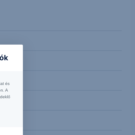
iók
at és
n. A
rdeklő