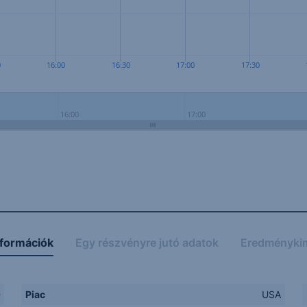
0
16:00
16:30
17:00
17:30
16:00
17:00
nformációk
Egy részvényre jutó adatok
Eredményki
D
Piac
USA