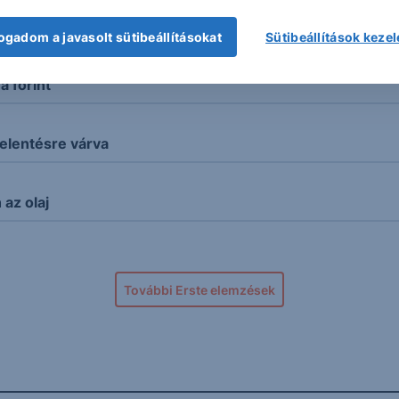
kord
ogadom a javasolt sütibeállításokat
Sütibeállítások keze
 forint
elentésre várva
az olaj
További Erste elemzések