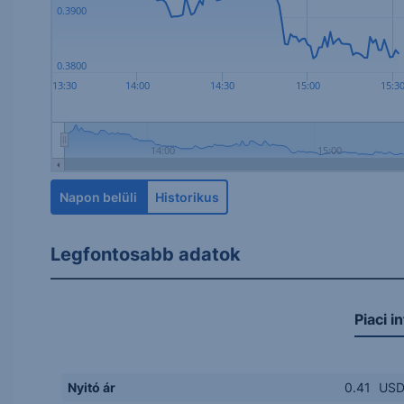
0.3900
0.3800
13:30
14:00
14:30
15:00
15:3
14:00
15:00
Napon belüli
Historikus
Legfontosabb adatok
Piaci i
Nyitó ár
0.41
US