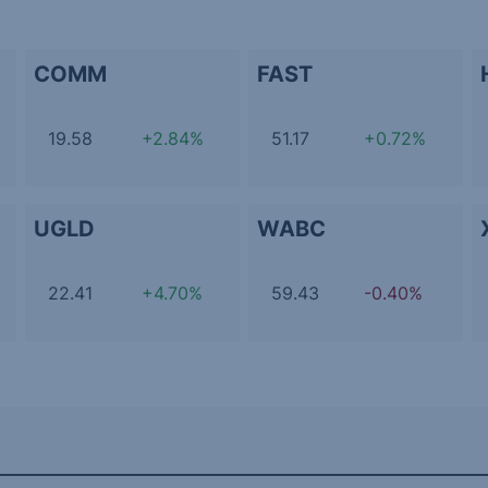
COMM
FAST
19.58
+2.84%
51.17
+0.72%
UGLD
WABC
22.41
+4.70%
59.43
-0.40%