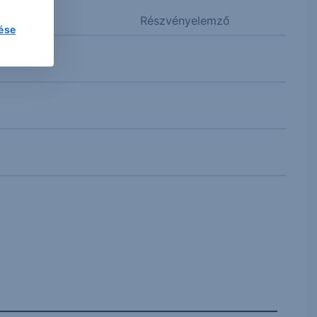
Részvényelemző
lése