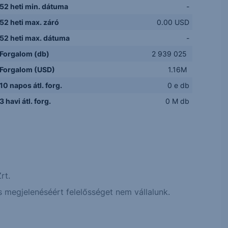
52 heti min. dátuma
-
52 heti max. záró
0.00 USD
52 heti max. dátuma
-
Forgalom (db)
2 939 025
Forgalom (USD)
1.16M
10 napos átl. forg.
0 e db
3 havi átl. forg.
0 M db
rt.
 megjelenéséért felelősséget nem vállalunk.