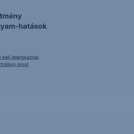
ítmény
olyam-hatások
 kell jelentkeznie
.
ztráljon most
.