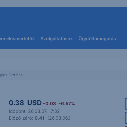
ermékismertetők
Szolgáltatások
Ügyféltámogatás
ogies Ord Shs
0.38
USD
-0.03
-6.57%
Időpont: 26.08.07. 17:32
Előző záró:
0.41
(26.08.06.)