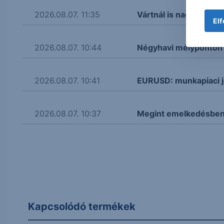
2026.08.07. 11:35
Vártnál is nagyobb re
Elf
2026.08.07. 10:44
Négyhavi mélyponton a
2026.08.07. 10:41
EURUSD: munkapiaci j
2026.08.07. 10:37
Megint emelkedésben 
Kapcsolódó termékek