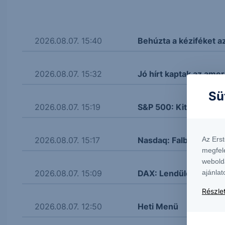
2026.08.07. 15:40
Behúzta a kéziféket a
2026.08.07. 15:32
Jó hírt kaptak az amer
Sü
2026.08.07. 15:19
S&P 500: Kitört
Az Ers
2026.08.07. 15:17
Nasdaq: Falba ütközöt
megfel
webold
ajánlat
2026.08.07. 15:09
DAX: Lendületbe jött
Részlet
2026.08.07. 12:50
Heti Menü