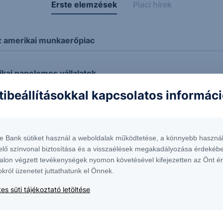
Erste elemzések
Piaci hírek
z amerikai munkaerőpiac
ikai napelemes vállalatok
tibeállításokkal kapcsolatos informác
te Bank sütiket használ a weboldalak működtetése, a könnyebb használ
t
elő színvonal biztosítása és a visszaélések megakadályozása érdekébe
alon végzett tevékenységek nyomon követésével kifejezetten az Önt é
okról üzenetet juttathatunk el Önnek.
es süti tájékoztató letöltése