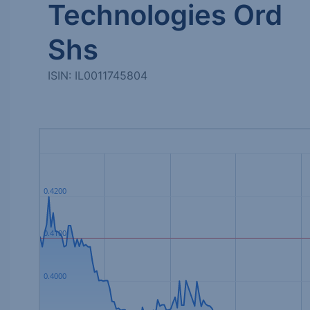
Technologies Ord
Shs
ISIN: IL0011745804
0.4200
0.4100
0.4000