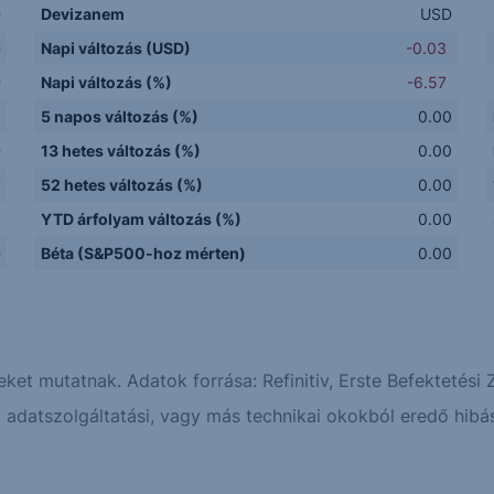
D
Devizanem
USD
D
Napi változás (USD)
-0.03
D
Napi változás (%)
-6.57
5 napos változás (%)
0.00
D
13 hetes változás (%)
0.00
y
52 hetes változás (%)
0.00
Q
YTD árfolyam változás (%)
0.00
D
Béta (S&P500-hoz mérten)
0.00
eket mutatnak. Adatok forrása: Refinitiv, Erste Befektetési Z
adatszolgáltatási, vagy más technikai okokból eredő hibás