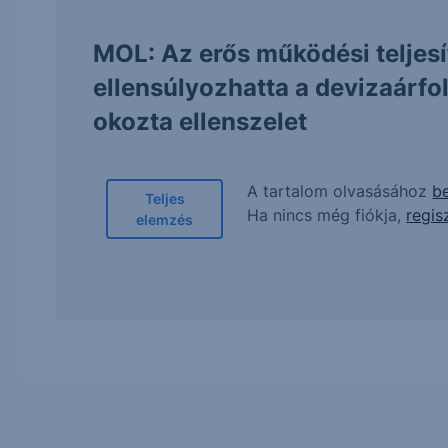
MOL: Az erős működési teljes
ellensúlyozhatta a devizaárf
okozta ellenszelet
A tartalom olvasásához
be
Teljes
Ha nincs még fiókja,
regis
elemzés