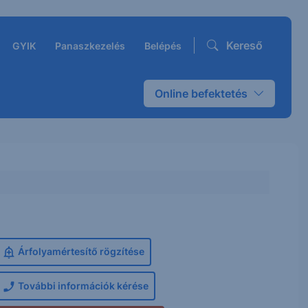
Kereső
GYIK
Panaszkezelés
Belépés
Online befektetés
Árfolyamértesítő rögzítése
További információk kérése