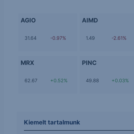
AGIO
AIMD
31.64
-0.97%
1.49
-2.61%
MRX
PINC
62.67
+0.52%
49.88
+0.03%
Kiemelt tartalmunk