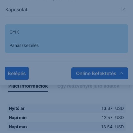
12.5000
14:00
16:00
18:00
20:00
Kapcsolat
15:00
18:00
GYIK
Panaszkezelés
Napon belüli
Historikus
Legfontosabb adatok
Belépés
Online Befektetés
Piaci információk
Egy részvényre jutó adatok
E
Nyitó ár
13.37
USD
Napi min
12.57
USD
Napi max
13.54
USD