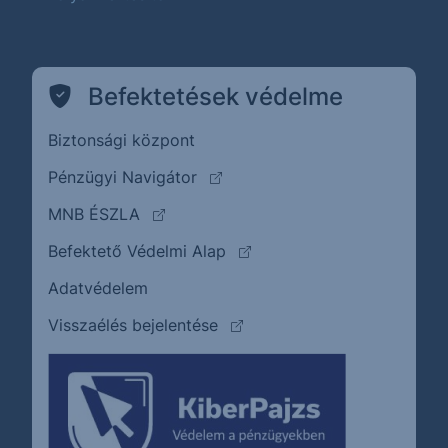
Befektetések védelme
Biztonsági központ
(külső oldalra ugrik)
Pénzügyi Navigátor
(külső oldalra ugrik)
MNB ÉSZLA
(külső oldalra ugrik)
Befektető Védelmi Alap
Adatvédelem
(külső oldalra ugrik)
Visszaélés bejelentése