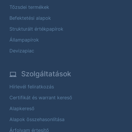
Tőzsdei termékek
Befektetési alapok
Strukturált értékpapírok
Állampapírok
Devizapiac
Szolgáltatások
Hírlevél feliratkozás
Certifikát és warrant kereső
Alapkereső
Alapok összehasonlítása
Árfolyam értesítő