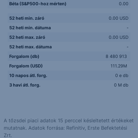
Béta (S&P500-hoz mérten)
0.00
52 heti min. záró
0.00 USD
52 heti min. dátuma
-
52 heti max. záró
0.00 USD
52 heti max. dátuma
-
Forgalom (db)
8 480 913
Forgalom (USD)
111.29M
10 napos átl. forg.
0 e db
3 havi átl. forg.
0 M db
A tőzsdei piaci adatok 15 perccel késleltetett értékeket
mutatnak. Adatok forrása: Refinitiv, Erste Befektetési
Zrt.