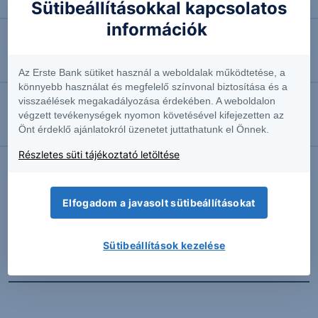
Négyhavi mélyponton a forint
Sütibeállításokkal kapcsolatos
információk
2026.08.07. 10:41
EURUSD: munkapiaci jelentésre várva
Az Erste Bank sütiket használ a weboldalak működtetése, a
könnyebb használat és megfelelő színvonal biztosítása és a
visszaélések megakadályozása érdekében. A weboldalon
2026.08.07. 10:37
végzett tevékenységek nyomon követésével kifejezetten az
Önt érdeklő ajánlatokról üzenetet juttathatunk el Önnek.
Megint emelkedésben az olaj
Részletes süti tájékoztató letöltése
További Erste elemzések
Elfogadom a javasolt sütibeállításokat
Sütibeállítások kezelése
Kapcsolódó termékek