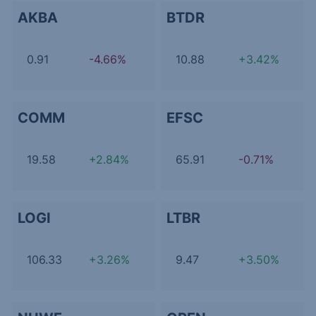
AKBA
BTDR
0.91
-4.66%
10.88
+3.42%
COMM
EFSC
19.58
+2.84%
65.91
-0.71%
LOGI
LTBR
106.33
+3.26%
9.47
+3.50%