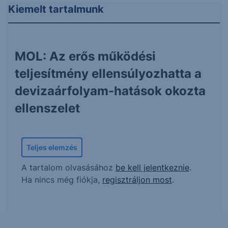
Kiemelt tartalmunk
MOL: Az erős működési
teljesítmény ellensúlyozhatta a
devizaárfolyam-hatások okozta
ellenszelet
Teljes elemzés
A tartalom olvasásához
be kell jelentkeznie
.
Ha nincs még fiókja,
regisztráljon most
.