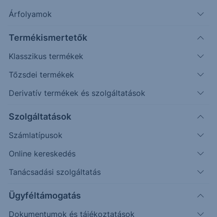
Árfolyamok
Erste Market Pro belépés
Termékismertetők
Klasszikus termékek
Tőzsdei termékek
Derivatív termékek és szolgáltatások
13.5000
Szolgáltatások
13.2500
Számlatípusok
Online kereskedés
13.0000
Tanácsadási szolgáltatás
12.7500
Ügyféltámogatás
Dokumentumok és tájékoztatások