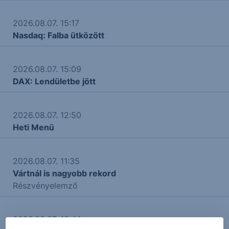
2026.08.07. 15:17
Nasdaq: Falba ütközött
2026.08.07. 15:09
DAX: Lendületbe jött
2026.08.07. 12:50
Heti Menü
2026.08.07. 11:35
Vártnál is nagyobb rekord
Részvényelemző
2026.08.07. 10:44