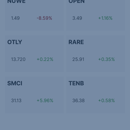
NUWE
OPEN
1.49
-8.59%
3.49
+1.16%
OTLY
RARE
13.720
+0.22%
25.91
+0.35%
SMCI
TENB
31.13
+5.96%
36.38
+0.58%