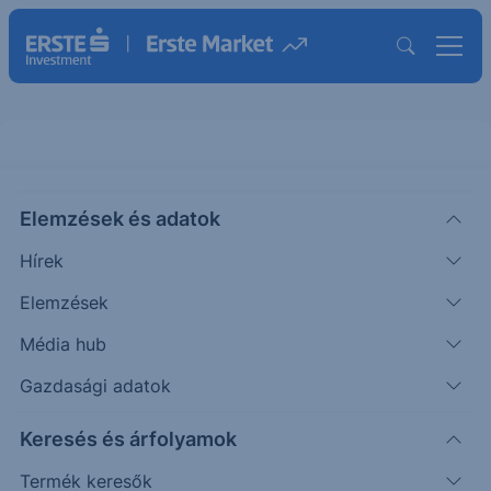
Elemzések és adatok
EVER
(USA)
EverQuote Ord Shs Class A
Hírek
ISIN: US30041R1086
Elemzések
23.82
USD
+0.25
+1.06%
Média hub
Időpont: 26.08.06. 22:01
Előző záró:
23.82
(26.08.06.)
Gazdasági adatok
Árfolyamértesítő rögzítése
Keresés és árfolyamok
Termék keresők
További információk kérése