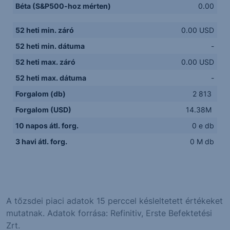
Béta (S&P500-hoz mérten)
0.00
52 heti min. záró
0.00 USD
52 heti min. dátuma
-
52 heti max. záró
0.00 USD
52 heti max. dátuma
-
Forgalom (db)
2 813
Forgalom (USD)
14.38M
10 napos átl. forg.
0 e db
3 havi átl. forg.
0 M db
A tőzsdei piaci adatok 15 perccel késleltetett értékeket
mutatnak. Adatok forrása: Refinitiv, Erste Befektetési
Zrt.