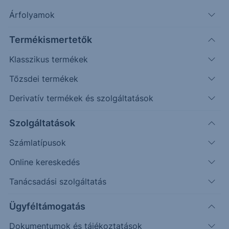
Árfolyamok
Erste Market Pro belépés
Termékismertetők
Klasszikus termékek
Tőzsdei termékek
Derivatív termékek és szolgáltatások
23.75
Szolgáltatások
23.50
Számlatípusok
23.25
Online kereskedés
23.00
Tanácsadási szolgáltatás
22.75
Ügyféltámogatás
Dokumentumok és tájékoztatások