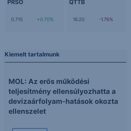
PRSO
QTTB
0.715
+0.70%
16.20
-1.76%
Kiemelt tartalmunk
MOL: Az erős működési
teljesítmény ellensúlyozhatta a
devizaárfolyam-hatások okozta
ellenszelet