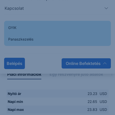
22.50
14:00
16:00
18:00
20:00
Kapcsolat
15:00
18:00
GYIK
Panaszkezelés
Napon belüli
Historikus
Legfontosabb adatok
Belépés
Online Befektetés
Piaci információk
Egy részvényre jutó adatok
E
Nyitó ár
23.23
USD
Napi min
22.65
USD
Napi max
23.83
USD