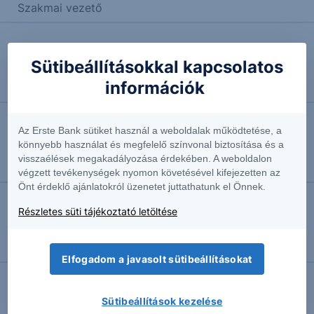
Szakmai vezető
2026.05.19. 08:53
Sütibeállításokkal kapcsolatos
Próbálkozik: DAX - 2026/39 - napi
információk
Szakmai vezető
Az Erste Bank sütiket használ a weboldalak működtetése, a
2026.05.14. 08:54
könnyebb használat és megfelelő színvonal biztosítása és a
Nincs erő: DAX - 2026/38 - napi
visszaélések megakadályozása érdekében. A weboldalon
Szakmai vezető
végzett tevékenységek nyomon követésével kifejezetten az
Önt érdeklő ajánlatokról üzenetet juttathatunk el Önnek.
Részletes süti tájékoztató letöltése
2026.05.12. 08:52
Szigetforduló: DAX - 2026/37 - napi
Szakmai vezető
Elfogadom a javasolt sütibeállításokat
Sütibeállítások kezelése