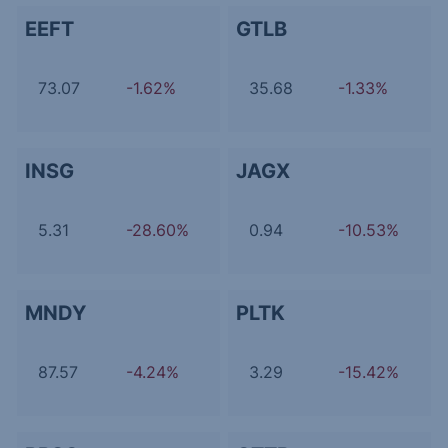
EEFT
GTLB
73.07
-1.62%
35.68
-1.33%
INSG
JAGX
5.31
-28.60%
0.94
-10.53%
MNDY
PLTK
87.57
-4.24%
3.29
-15.42%