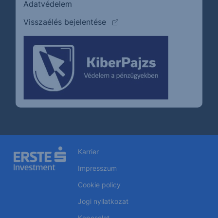
Adatvédelem
(külső oldalra ugrik)
Visszaélés bejelentése
Karrier
Impresszum
Cookie policy
Jogi nyilatkozat
Kapcsolat