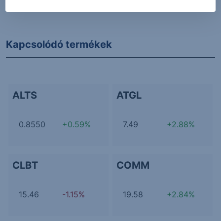
További Erste elemzések
Kapcsolódó termékek
ALTS
ATGL
0.8550
+0.59%
7.49
+2.88%
CLBT
COMM
15.46
-1.15%
19.58
+2.84%