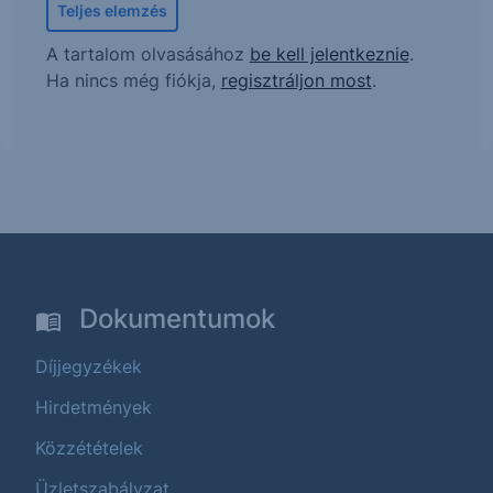
Teljes elemzés
A tartalom olvasásához
be kell jelentkeznie
.
Ha nincs még fiókja,
regisztráljon most
.
Dokumentumok
Díjjegyzékek
Hirdetmények
Közzétételek
Üzletszabályzat