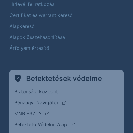
Hírlevél feliratkozás
Certifikát és warrant kereső
Alapkereső
Alapok összehasonlítása
Árfolyam értesítő
Befektetések védelme
Biztonsági központ
(külső oldalra ugrik)
Pénzügyi Navigátor
(külső oldalra ugrik)
MNB ÉSZLA
(külső oldalra ugrik)
Befektető Védelmi Alap