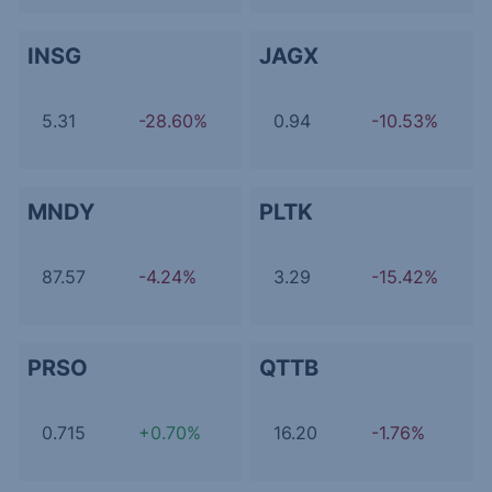
INSG
JAGX
5.31
-28.60%
0.94
-10.53%
MNDY
PLTK
87.57
-4.24%
3.29
-15.42%
PRSO
QTTB
0.715
+0.70%
16.20
-1.76%