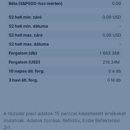
Béta (S&P500-hoz mérten)
0.00
52 heti min. záró
0.00 USD
52 heti min. dátuma
-
52 heti max. záró
0.00 USD
52 heti max. dátuma
-
Forgalom (db)
1 663 388
Forgalom (USD)
219.34M
10 napos átl. forg.
0 e db
3 havi átl. forg.
0 M db
A tőzsdei piaci adatok 15 perccel késleltetett értékeket
mutatnak. Adatok forrása: Refinitiv, Erste Befektetési
Zrt.