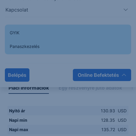
128.00
14:00
16:00
18:00
20:00
Kapcsolat
15:00
18:00
GYIK
Panaszkezelés
Napon belüli
Historikus
Legfontosabb adatok
Belépés
Online Befektetés
Piaci információk
Egy részvényre jutó adatok
E
Nyitó ár
130.93
USD
Napi min
128.35
USD
Napi max
135.72
USD