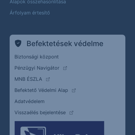
Alapok összehasonlítása
Árfolyam értesítő
Befektetések védelme
Biztonsági központ
(külső oldalra ugrik)
Pénzügyi Navigátor
(külső oldalra ugrik)
MNB ÉSZLA
(külső oldalra ugrik)
Befektető Védelmi Alap
Adatvédelem
(külső oldalra ugrik)
Visszaélés bejelentése