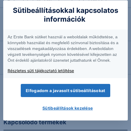
Rekordokat dönt Kína kereskedelmi többlete
Sütibeállításokkal kapcsolatos
információk
2026.08.07. 09:50
Richter: várttól elmaradó második negyedéves
eredmény
Az Erste Bank sütiket használ a weboldalak működtetése, a
könnyebb használat és megfelelő színvonal biztosítása és a
visszaélések megakadályozása érdekében. A weboldalon
2026.08.07. 09:36
végzett tevékenységek nyomon követésével kifejezetten az
Önt érdeklő ajánlatokról üzenetet juttathatunk el Önnek.
Évtizedes mélyponton az infláció
Vezető makrogazdasági elemző
Részletes süti tájékoztató letöltése
Elfogadom a javasolt sütibeállításokat
További Erste elemzések
Sütibeállítások kezelése
Kapcsolódó termékek