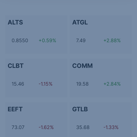
ALTS
ATGL
0.8550
+0.59%
7.49
+2.88%
CLBT
COMM
15.46
-1.15%
19.58
+2.84%
EEFT
GTLB
73.07
-1.62%
35.68
-1.33%