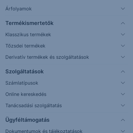
Árfolyamok
Erste Market Pro belépés
Termékismertetők
Klasszikus termékek
Tőzsdei termékek
Derivatív termékek és szolgáltatások
136.00
Szolgáltatások
134.00
Számlatípusok
Online kereskedés
132.00
Tanácsadási szolgáltatás
130.00
Ügyféltámogatás
Dokumentumok és tájékoztatások