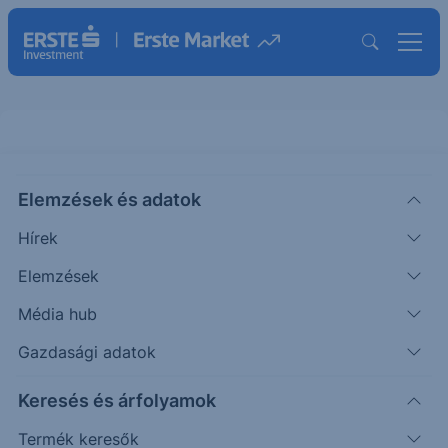
Elemzések és adatok
CHRD
(USA)
Chord Energy Ord Shs
Hírek
ISIN: US6742152076
Elemzések
132.50
USD
+2.55
+1.96%
Média hub
Időpont: 26.08.06. 22:01
Előző záró:
132.50
(26.08.06.)
Gazdasági adatok
Árfolyamértesítő rögzítése
Keresés és árfolyamok
Termék keresők
További információk kérése