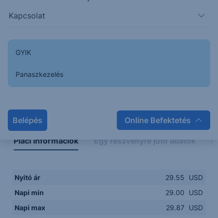
29.0000
14:00
16:00
18:00
20:00
Kapcsolat
15:00
18:00
GYIK
Panaszkezelés
Napon belüli
Historikus
Legfontosabb adatok
Belépés
Online Befektetés
Piaci információk
Egy részvényre jutó adatok
E
Nyitó ár
29.55
USD
Napi min
29.00
USD
Napi max
29.87
USD