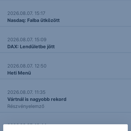
2026.08.07. 15:17
Nasdaq: Falba ütközött
2026.08.07. 15:09
DAX: Lendületbe jött
2026.08.07. 12:50
Heti Menü
2026.08.07. 11:35
Vártnál is nagyobb rekord
Részvényelemző
2026.08.07. 10:44