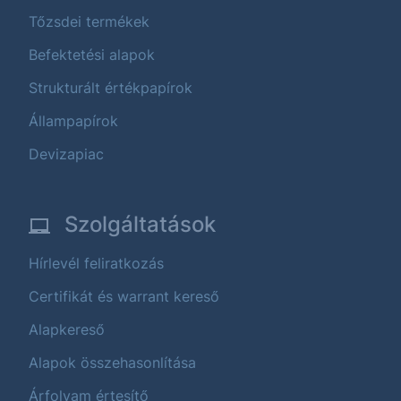
Tőzsdei termékek
Befektetési alapok
Strukturált értékpapírok
Állampapírok
Devizapiac
Szolgáltatások
Hírlevél feliratkozás
Certifikát és warrant kereső
Alapkereső
Alapok összehasonlítása
Árfolyam értesítő