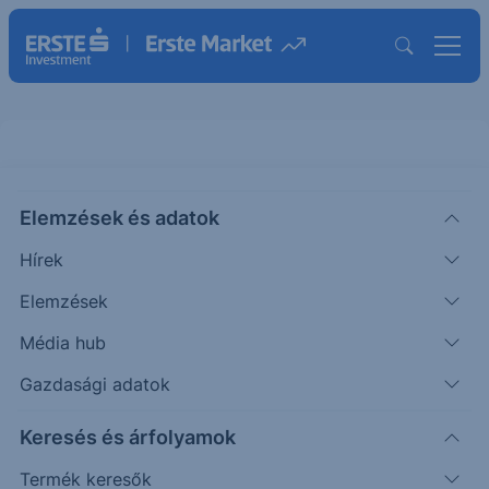
Elemzések és adatok
AMSF
(USA)
AMERISAFE Ord Shs
Hírek
ISIN: US03071H1005
Elemzések
29.12
USD
-0.61
-2.05%
Média hub
Időpont: 26.08.07. 22:01
Előző záró:
29.73
(26.08.07.)
Gazdasági adatok
Árfolyamértesítő rögzítése
Keresés és árfolyamok
Termék keresők
További információk kérése