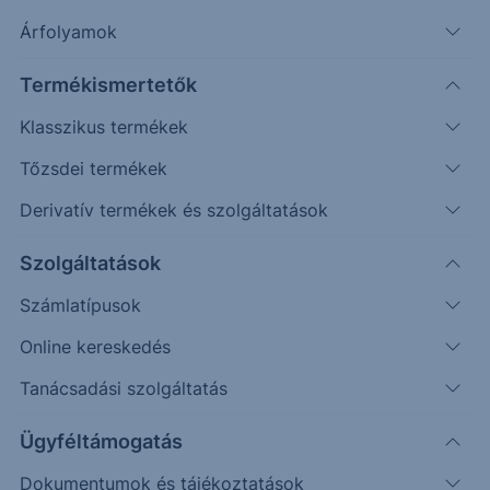
Árfolyamok
Erste Market Pro belépés
Termékismertetők
Klasszikus termékek
Tőzsdei termékek
Derivatív termékek és szolgáltatások
29.7500
Szolgáltatások
Számlatípusok
29.5000
Online kereskedés
Tanácsadási szolgáltatás
29.2500
Ügyféltámogatás
Dokumentumok és tájékoztatások