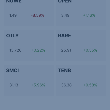
NUWE
OPEN
1.49
-8.59%
3.49
+1.16%
OTLY
RARE
13.720
+0.22%
25.91
+0.35%
SMCI
TENB
31.13
+5.96%
36.38
+0.58%