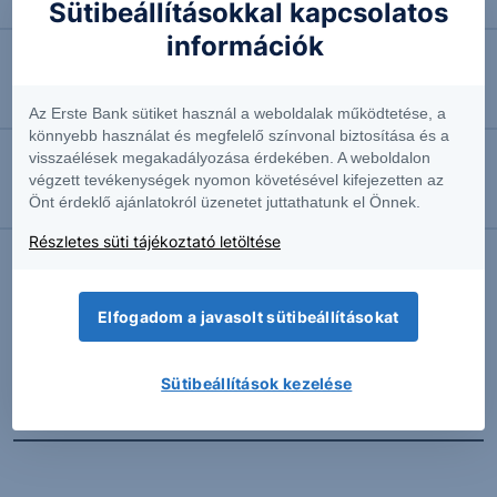
Négyhavi mélyponton a forint
Sütibeállításokkal kapcsolatos
információk
2026.08.07. 10:41
EURUSD: munkapiaci jelentésre várva
Az Erste Bank sütiket használ a weboldalak működtetése, a
könnyebb használat és megfelelő színvonal biztosítása és a
visszaélések megakadályozása érdekében. A weboldalon
2026.08.07. 10:37
végzett tevékenységek nyomon követésével kifejezetten az
Önt érdeklő ajánlatokról üzenetet juttathatunk el Önnek.
Megint emelkedésben az olaj
Részletes süti tájékoztató letöltése
További Erste elemzések
Elfogadom a javasolt sütibeállításokat
Sütibeállítások kezelése
Kapcsolódó termékek