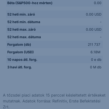
Béta (S&P500-hoz mérten)
0.00
52 heti min. záró
0.00 USD
52 heti min. dátuma
-
52 heti max. záró
0.00 USD
52 heti max. dátuma
-
Forgalom (db)
211 737
Forgalom (USD)
6.18M
10 napos átl. forg.
0 e db
3 havi átl. forg.
0 M db
A tőzsdei piaci adatok 15 perccel késleltetett értékeket
mutatnak. Adatok forrása: Refinitiv, Erste Befektetési
Zrt.