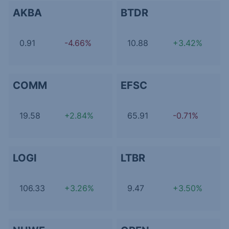
AKBA
BTDR
0.91
-4.66%
10.88
+3.42%
COMM
EFSC
19.58
+2.84%
65.91
-0.71%
LOGI
LTBR
106.33
+3.26%
9.47
+3.50%