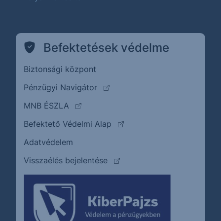
Befektetések védelme
Biztonsági központ
(külső oldalra ugrik)
Pénzügyi Navigátor
(külső oldalra ugrik)
MNB ÉSZLA
(külső oldalra ugrik)
Befektető Védelmi Alap
Adatvédelem
(külső oldalra ugrik)
Visszaélés bejelentése