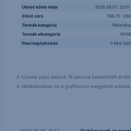
Utolsó kötés ideje
2026.08.07. 22:01
Előző záró
168.70
US
Termék kategória
Részvén
Termék alkategória
NYS
Piaci kapitalizáció
0 Mrd US
A tőzsdei piaci adatok 15 perccel késleltetett érték
A táblázatokban és a grafikonon megjelenő adatok, 
2026.08.06. 15:52
Stabil maradt az amer