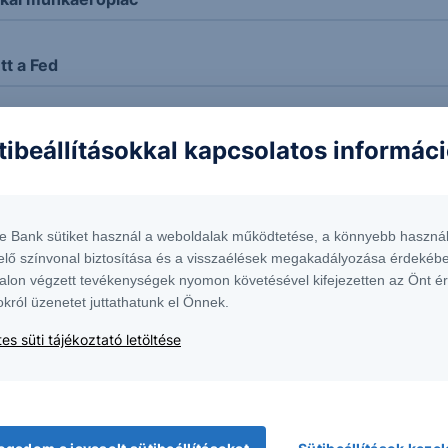
tt a Fed
 jött létre az USA-ban
tibeállításokkal kapcsolatos informác
képessége
te Bank sütiket használ a weboldalak működtetése, a könnyebb használ
elő színvonal biztosítása és a visszaélések megakadályozása érdekébe
enéje
alon végzett tevékenységek nyomon követésével kifejezetten az Önt é
okról üzenetet juttathatunk el Önnek.
az AI miatt szűnik meg az USA-ban
es süti tájékoztató letöltése
s a régiós indexben