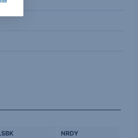
lése
LSBK
NRDY