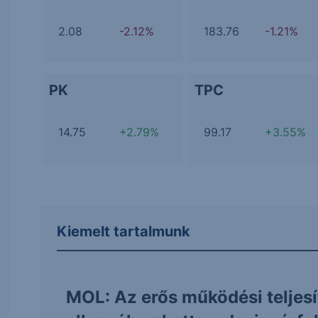
2.08
-2.12%
183.76
-1.21%
PK
TPC
14.75
+2.79%
99.17
+3.55%
Kiemelt tartalmunk
MOL: Az erős működési teljes