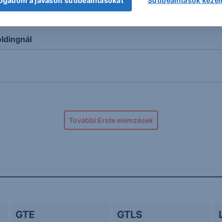
ogadom a javasolt sütibeállításokat
Sütibeállítások keze
tási számok
ldingnál
További Erste elemzések
GTE
GTLS