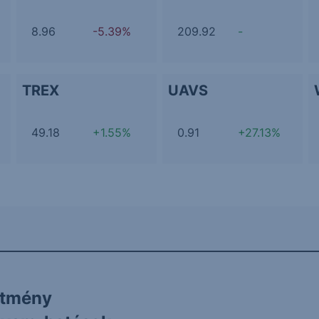
8.96
-5.39%
209.92
-
TREX
UAVS
49.18
+1.55%
0.91
+27.13%
ítmény