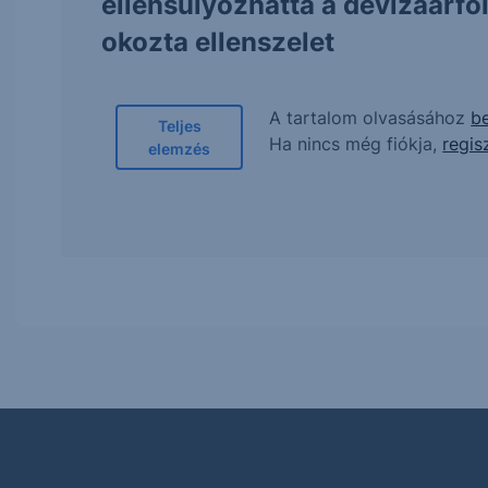
ellensúlyozhatta a devizaárf
okozta ellenszelet
A tartalom olvasásához
be
Teljes
Ha nincs még fiókja,
regis
elemzés