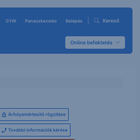
Kereső
GYIK
Panaszkezelés
Belépés
Online befektetés
Árfolyamértesítő rögzítése
További információk kérése