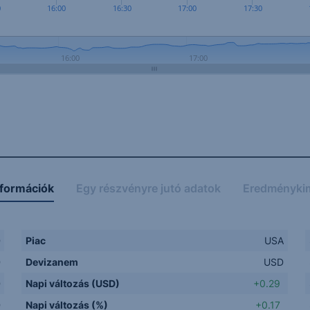
0
16:00
16:30
17:00
17:30
16:00
17:00
nformációk
Egy részvényre jutó adatok
Eredményki
D
Piac
USA
D
Devizanem
USD
D
Napi változás (USD)
+0.29
D
Napi változás (%)
+0.17