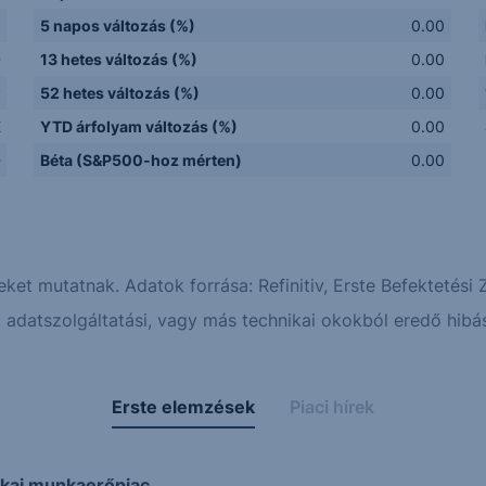
5 napos változás (%)
0.00
D
13 hetes változás (%)
0.00
y
52 hetes változás (%)
0.00
E
YTD árfolyam változás (%)
0.00
D
Béta (S&P500-hoz mérten)
0.00
eket mutatnak. Adatok forrása: Refinitiv, Erste Befektetési Z
adatszolgáltatási, vagy más technikai okokból eredő hibás
Erste elemzések
Piaci hírek
ikai munkaerőpiac