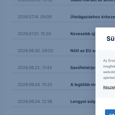
2026.07.14. 09:09
Útelágazáshoz érkeze
2026.07.01. 15:26
Kevesebb új munkahely
Sü
2026.06.30. 09:02
Nőtt az EU sokktűrő 
Az Ers
megfel
2026.06.22. 11:43
Savófehérje: a jövő z
webold
ajánlat
2026.06.04. 15:20
A legtöbb munkahely 
Részlet
2026.06.04. 12:36
Lengyel súlynövekedé