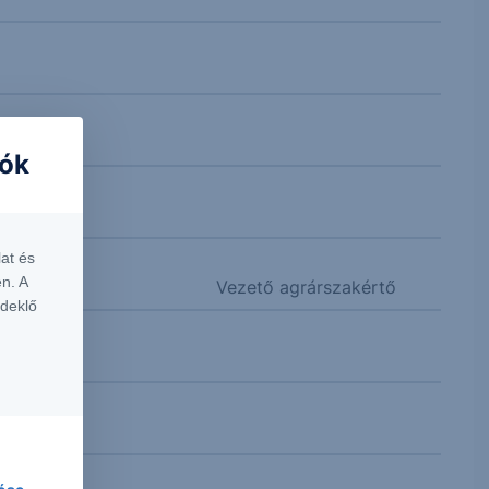
iók
at és
n. A
Vezető agrárszakértő
rdeklő