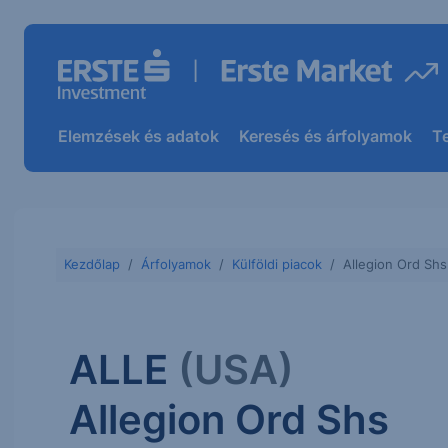
Elemzések és adatok
Keresés és árfolyamok
T
Kezdőlap
Árfolyamok
Külföldi piacok
Allegion Ord Shs
ALLE
(USA)
Allegion Ord Shs