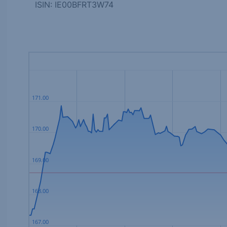
ISIN: IE00BFRT3W74
171.00
170.00
169.00
168.00
167.00