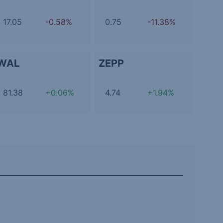
17.05
-0.58%
0.75
-11.38%
WAL
ZEPP
81.38
+0.06%
4.74
+1.94%