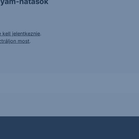
olyam-hatások
 kell jelentkeznie
.
ztráljon most
.