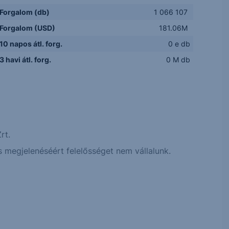
Forgalom (db)
1 066 107
Forgalom (USD)
181.06M
10 napos átl. forg.
0 e db
3 havi átl. forg.
0 M db
rt.
 megjelenéséért felelősséget nem vállalunk.