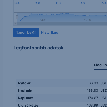
13:30
14:00
14:30
15:00
15:3
14:00
15:00
Napon belüli
Historikus
Legfontosabb adatok
Piaci i
Nyitó ár
166.93
US
Napi min
166.83
US
Napi max
170.87
US
Utolsó kötés
168.99
US