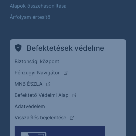
Alapok összehasonlítása
Árfolyam értesítő
Befektetések védelme
Biztonsági központ
(külső oldalra ugrik)
Pénzügyi Navigátor
(külső oldalra ugrik)
MNB ÉSZLA
(külső oldalra ugrik)
Befektető Védelmi Alap
Adatvédelem
(külső oldalra ugrik)
Visszaélés bejelentése