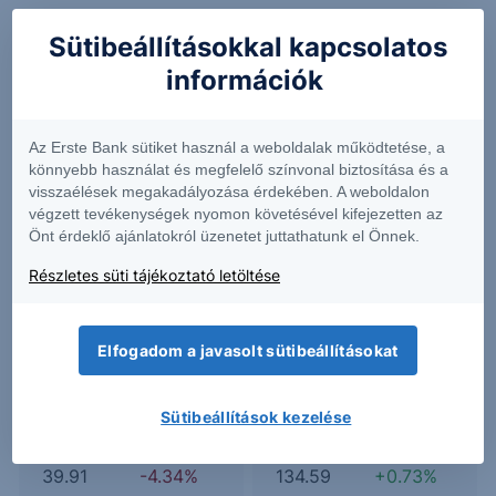
Sütibeállításokkal kapcsolatos
információk
ALSN
AOS
Az Erste Bank sütiket használ a weboldalak működtetése, a
118.11
-3.68%
63.18
-0.30%
könnyebb használat és megfelelő színvonal biztosítása és a
visszaélések megakadályozása érdekében. A weboldalon
végzett tevékenységek nyomon követésével kifejezetten az
Önt érdeklő ajánlatokról üzenetet juttathatunk el Önnek.
CFR
GROY
Részletes süti tájékoztató letöltése
166.16
-1.25%
2.89
+7.43%
Elfogadom a javasolt sütibeállításokat
IONQ
JXN
Sütibeállítások kezelése
39.91
-4.34%
134.59
+0.73%