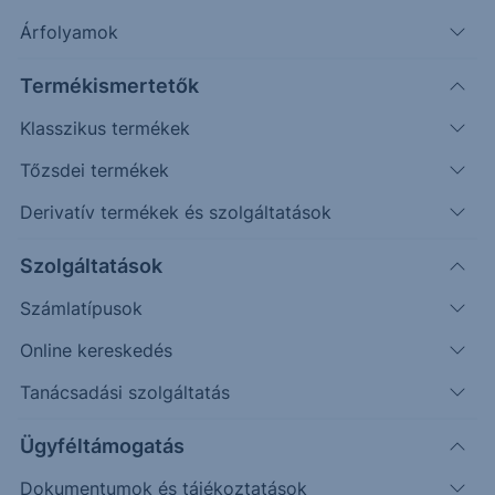
Árfolyamok
Erste Market Pro belépés
Termékismertetők
Klasszikus termékek
Tőzsdei termékek
Derivatív termékek és szolgáltatások
53.1000
Szolgáltatások
53.0000
Számlatípusok
52.9000
Online kereskedés
52.8000
Tanácsadási szolgáltatás
52.7000
Ügyféltámogatás
Dokumentumok és tájékoztatások