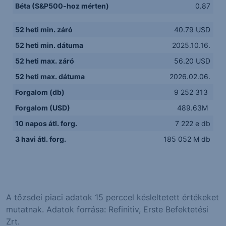
Béta (S&P500-hoz mérten)
0.87
52 heti min. záró
40.79 USD
52 heti min. dátuma
2025.10.16.
52 heti max. záró
56.20 USD
52 heti max. dátuma
2026.02.06.
Forgalom (db)
9 252 313
Forgalom (USD)
489.63M
10 napos átl. forg.
7 222 e db
3 havi átl. forg.
185 052 M db
A tőzsdei piaci adatok 15 perccel késleltetett értékeket
mutatnak. Adatok forrása: Refinitiv, Erste Befektetési
Zrt.