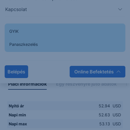
52.6000
14:00
16:00
18:00
20:00
Kapcsolat
15:00
18:00
GYIK
Panaszkezelés
Napon belüli
Historikus
Legfontosabb adatok
Belépés
Online Befektetés
Piaci információk
Egy részvényre jutó adatok
E
Nyitó ár
52.94
USD
Napi min
52.63
USD
Napi max
53.13
USD