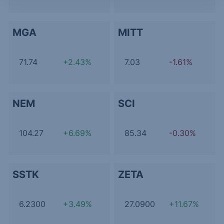
MGA
MITT
71.74
+2.43%
7.03
-1.61%
NEM
SCI
104.27
+6.69%
85.34
-0.30%
SSTK
ZETA
6.2300
+3.49%
27.0900
+11.67%