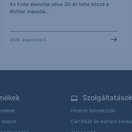
Az Erste elemzője július 30-án tette közzé a
Richter második...
2026. augusztus 5.
mékek
Szolgáltatáso
ermékek
Hírlevél feliratkozás
i alapok
Certifikát és warrant keres