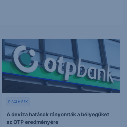
PIACI HÍREK
A deviza hatások rányomták a bélyegüket
az OTP eredményére