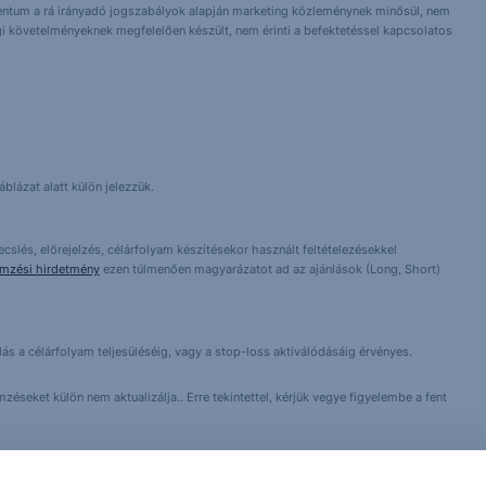
entum a rá irányadó jogszabályok alapján marketing közleménynek minősül, nem
i követelményeknek megfelelően készült, nem érinti a befektetéssel kapcsolatos
blázat alatt külön jelezzük.
cslés, előrejelzés, célárfolyam készítésekor használt feltételezésekkel
emzési hirdetmény
ezen túlmenően magyarázatot ad az ajánlások (Long, Short)
lás a célárfolyam teljesüléséig, vagy a stop-loss aktiválódásáig érvényes.
éseket külön nem aktualizálja.. Erre tekintettel, kérjük vegye figyelembe a fent
örténő befektetés különböző kockázatokat hordoz magában, ezért befektetési
ékparamétereit! Társaságunknál elérhető termékekről részletes tájékoztatás –