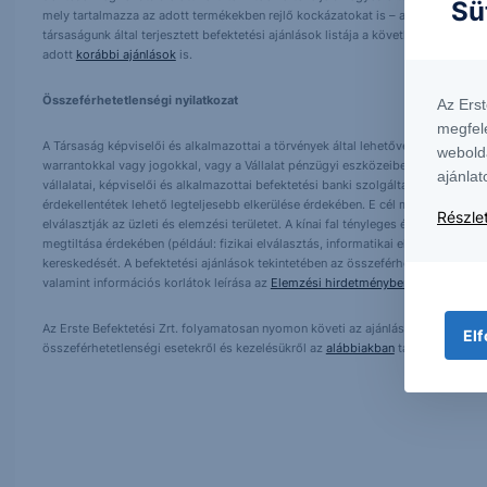
Sü
mely tartalmazza az adott termékekben rejlő kockázatokat is – a weboldalunko
társaságunk által terjesztett befektetési ajánlások listája a következő helyen 
adott
korábbi ajánlások
is.
Összeférhetetlenségi nyilatkozat
Az Ers
megfel
A Társaság képviselői és alkalmazottai a törvények által lehetővé tett mértékben
webold
warrantokkal vagy jogokkal, vagy a Vállalat pénzügyi eszközeiben vagy más ér
ajánlat
vállalatai, képviselői és alkalmazottai befektetési banki szolgáltatásokat ajá
érdekellentétek lehető legteljesebb elkerülése érdekében. E cél megvalósítása ér
Részlet
elválasztják az üzleti és elemzési területet. A kínai fal tényleges és virtuális k
megtiltása érdekében (például: fizikai elválasztás, informatikai elválasztás).
kereskedését. A befektetési ajánlások tekintetében az összeférhetetlenség meg
valamint információs korlátok leírása az
Elemzési hirdetményben
található.
Az Erste Befektetési Zrt. folyamatosan nyomon követi az ajánlásban foglalt ki
Elf
összeférhetetlenségi esetekről és kezelésükről az
alábbiakban
tájékozódhat.