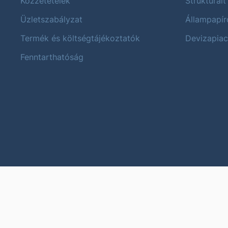
Közzétételek
Strukturált
Üzletszabályzat
Állampapír
Termék és költségtájékoztatók
Devizapiac
Fenntarthatóság