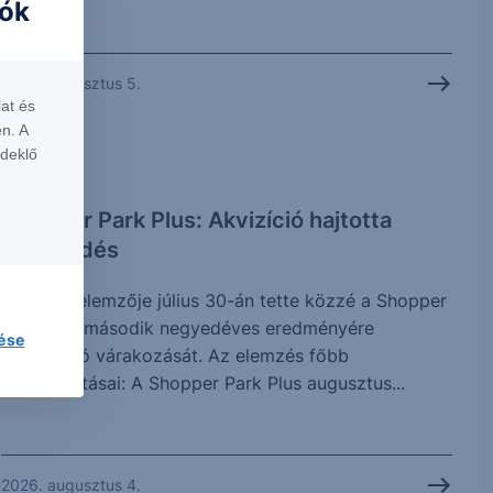
iók
2026. augusztus 5.
at és
n. A
rdeklő
ELEMZÉS
Shopper Park Plus: Akvizíció hajtotta
növekedés
Az Erste elemzője július 30-án tette közzé a Shopper
Park Plus második negyedéves eredményére
lése
vonatkozó várakozását. Az elemzés főbb
megállapításai: A Shopper Park Plus augusztus...
2026. augusztus 4.