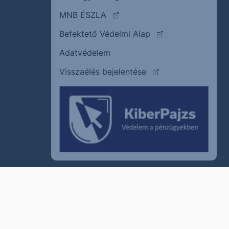
(külső oldalra ugrik)
MNB ÉSZLA
(külső oldalra ugrik
Befektető Védelmi Alap
Adatvédelem
(külső oldalra ugrik)
Visszaélés bejelentése
szum
Cookie policy
Jogi nyilatkozat
Kapcsolat
© 2011–2026
Erste Befektetési Zrt.