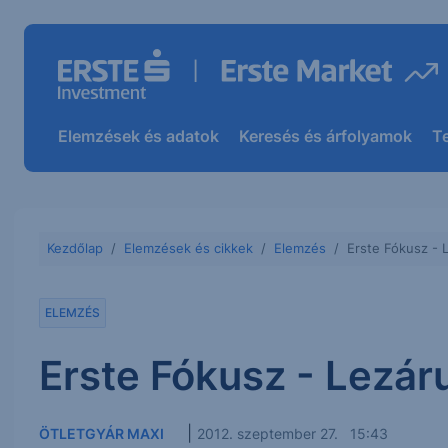
Elemzések és adatok
Keresés és árfolyamok
T
Kezdőlap
Elemzések és cikkek
Elemzés
Erste Fókusz - L
ELEMZÉS
Erste Fókusz - Lezáru
|
ÖTLETGYÁR MAXI
2012. szeptember 27. 15:43