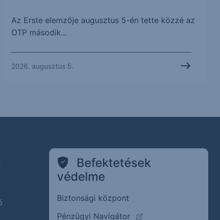
Az Erste elemzője augusztus 5-én tette közzé az
OTP második...
2026. augusztus 5.
k
Befektetések
védelme
Biztonsági központ
ő
(külső oldalra ugrik)
Pénzügyi Navigátor