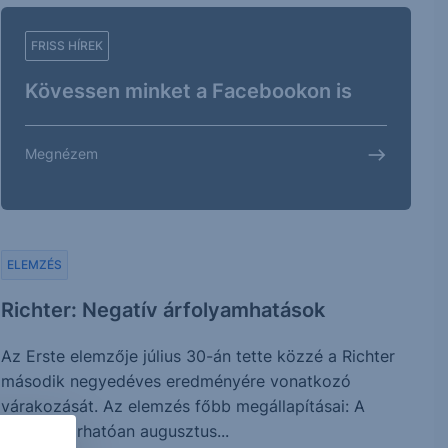
FRISS HÍREK
Kövessen minket a Facebookon is
Megnézem
ELEMZÉS
Richter: Negatív árfolyamhatások
Az Erste elemzője július 30-án tette közzé a Richter
második negyedéves eredményére vonatkozó
várakozását. Az elemzés főbb megállapításai: A
Richter várhatóan augusztus...