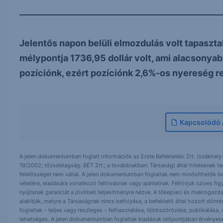
Jelentős napon belüli elmozdulás volt tapaszta
mélypontja 1736,95 dollár volt, ami alacsonyab
pozíciónk, ezért pozíciónk 2,6%-os nyereség rea
Kapcsolódó á
A jelen dokumentumban foglalt információk az Erste Befektetési Zrt. (székhely:
19/2002; tőzsdetagság: BÉT Zrt.; a továbbiakban: Társaság) által hitelesnek t
felelősséget nem vállal. A jelen dokumentumban foglaltak nem minősíthetők be
vételére, eladására vonatkozó felhívásnak vagy ajánlatnak. Felhívjuk szíves fig
nyújtanak garanciát a jövőbeli teljesítményre nézve. A tőkepiaci és makrogazd
alakítják, melyre a Társaságnak nincs befolyása, a befektető által hozott dö
foglaltak – teljes vagy részleges – felhasználása, többszörözése, publikálása,
lehetséges. A jelen dokumentumban foglaltak kiadásuk időpontjában érvényese