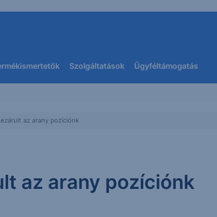
ermékismertetők
Szolgáltatások
Ügyféltámogatás
ezárult az arany pozíciónk
lt az arany pozíciónk