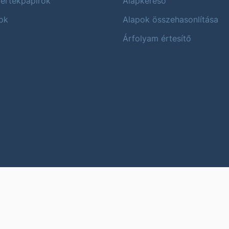
 értékpapírok
Alapkereső
ok
Alapok összehasonlítása
Árfolyam értesítő
Karrier
Impres