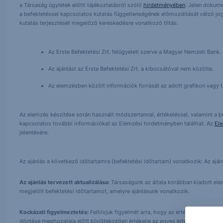
a Társaság ügyletek előtti tájékoztatásról szóló
hirdetményében
. Jelen dokum
a befektetéssel kapcsolatos kutatás függetlenségének előmozdítását célzó jog
kutatás terjesztését megelőző kereskedésre vonatkozó tiltás.
Az Erste Befektetési Zrt. felügyeleti szerve a Magyar Nemzeti Bank.
Az ajánlást az Erste Befektetési Zrt. a kibocsátóval nem közölte.
Az elemzésben közölt információk forrását az adott grafikon vagy tá
Az elemzés készítése során használt módszertannal, értékeléssel, valamint a be
kapcsolatos további információkat az Elemzési hirdetményben találhat. Az
El
jelentésére.
Az ajánlás a következő időtartamra (befektetési időtartam) vonatkozik: Az aján
Az ajánlás tervezett aktualizálása:
Társaságunk az általa korábban kiadott elemz
megjelölt befektetési időtartamot, amelyre ajánlásunk vonatkozik.
Kockázati figyelmeztetés:
Felhívjuk figyelmét arra, hogy az értékpapírokba t
döntése meghozatala előtt körültekintően értékelje az egyes értékpapírok term