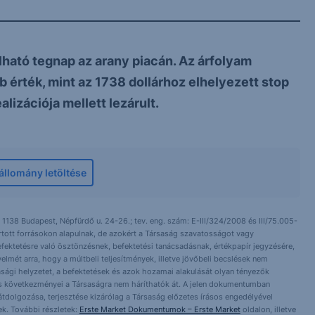
lható tegnap az arany piacán. Az árfolyam
b érték, mint az 1738 dollárhoz elhelyezett stop
lizációja mellett lezárult.
llomány letöltése
 1138 Budapest, Népfürdő u. 24-26.; tev. eng. szám: E-III/324/2008 és III/75.005-
artott forrásokon alapulnak, de azokért a Társaság szavatosságot vagy
fektetésre való ösztönzésnek, befektetési tanácsadásnak, értékpapír jegyzésére,
yelmét arra, hogy a múltbeli teljesítmények, illetve jövőbeli becslések nem
asági helyzetet, a befektetések és azok hozamai alakulását olyan tényezők
ntés következményei a Társaságra nem háríthatók át. A jelen dokumentumban
 átdolgozása, terjesztése kizárólag a Társaság előzetes írásos engedélyével
k. További részletek:
Erste Market Dokumentumok – Erste Market
oldalon, illetve