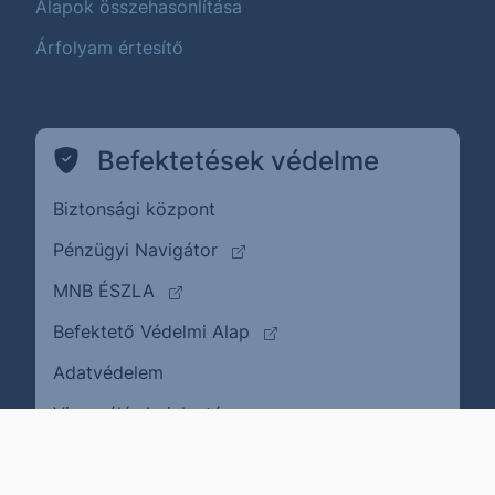
Alapok összehasonlítása
Árfolyam értesítő
Befektetések védelme
Biztonsági központ
(külső oldalra ugrik)
Pénzügyi Navigátor
(külső oldalra ugrik)
MNB ÉSZLA
(külső oldalra ugrik)
Befektető Védelmi Alap
Adatvédelem
(külső oldalra ugrik)
Visszaélés bejelentése