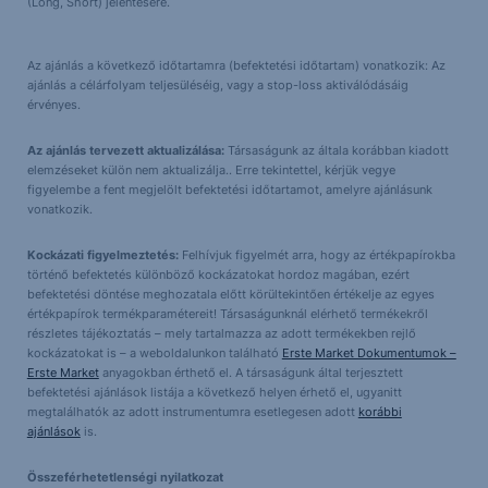
(Long, Short) jelentésére.
Az ajánlás a következő időtartamra (befektetési időtartam) vonatkozik: Az
ajánlás a célárfolyam teljesüléséig, vagy a stop-loss aktiválódásáig
érvényes.
Az ajánlás tervezett aktualizálása:
Társaságunk az általa korábban kiadott
elemzéseket külön nem aktualizálja.. Erre tekintettel, kérjük vegye
figyelembe a fent megjelölt befektetési időtartamot, amelyre ajánlásunk
vonatkozik.
Kockázati figyelmeztetés:
Felhívjuk figyelmét arra, hogy az értékpapírokba
történő befektetés különböző kockázatokat hordoz magában, ezért
befektetési döntése meghozatala előtt körültekintően értékelje az egyes
értékpapírok termékparamétereit! Társaságunknál elérhető termékekről
részletes tájékoztatás – mely tartalmazza az adott termékekben rejlő
kockázatokat is – a weboldalunkon található
Erste Market Dokumentumok –
Erste Market
anyagokban érthető el. A társaságunk által terjesztett
befektetési ajánlások listája a következő helyen érhető el, ugyanitt
megtalálhatók az adott instrumentumra esetlegesen adott
korábbi
ajánlások
is.
Összeférhetetlenségi nyilatkozat