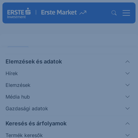
ELEMZÉS
Elemzések és adatok
Erste Fókusz - Húzzuk a stop
Hírek
megbízást- Basf
Elemzések
ÖTLETGYÁR MAXI
Média hub
|
2012. szeptember 14. 16:06
Gazdasági adatok
Keresés és árfolyamok
Egy réssel nyitott ma reggel a Basf és sikerrel
törte át a 66,2 eurós ellenállást is az árfolyam. A
Termék keresők