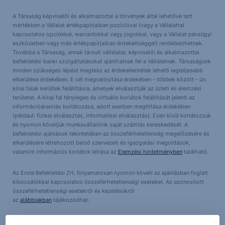
A Társaság képviselői és alkalmazottai a törvények által lehetővé tett
mértékben a Vállalat értékpapírjaiban pozícióval (vagy a Vállalattal
kapcsolatos opciókkal, warrantokkal vagy jogokkal, vagy a Vállalat pénzügyi
eszközeiben vagy más értékpapírjaiban érdekeltséggel) rendelkezhetnek.
Továbbá a Társaság, annak társult vállalatai, képviselői és alkalmazottai
befektetési banki szolgáltatásokat ajánlhatnak fel a Vállalatnak. Társaságunk
minden szükséges lépést megtesz az érdekellentétek lehető legteljesebb
elkerülése érdekében. E cél megvalósítása érdekében - többek között - ún.
kínai falak kerültek felállításra, amelyek elválasztják az üzleti és elemzési
területet. A kínai fal tényleges és virtuális korlátok felállítását jelenti az
információáramlás korlátozása, adott esetben megtiltása érdekében
(például: fizikai elválasztás, informatikai elválasztás). Ezen kívül korlátozzuk
és nyomon követjük munkavállalóink saját számlás kereskedését. A
befektetési ajánlások tekintetében az összeférhetetlenség megelőzésére és
elkerülésére létrehozott belső szervezeti és igazgatási megoldások,
valamint információs korlátok leírása az
Elemzési hirdetményben
található.
Az Erste Befektetési Zrt. folyamatosan nyomon követi az ajánlásban foglalt
kibocsátókkal kapcsolatos összeférhetetlenségi eseteket. Az azonosított
összeférhetetlenségi esetekről és kezelésükről
az
alábbiakban
tájékozódhat.