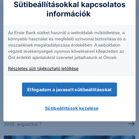
Sütibeállításokkal kapcsolatos
információk
Az Erste Bank sütiket használ a weboldalak működtetése, a
könnyebb használat és megfelelő színvonal biztosítása és a
visszaélések megakadályozása érdekében. A weboldalon
végzett tevékenységek nyomon követésével kifejezetten az
Önt érdeklő ajánlatokról üzenetet juttathatunk el Önnek.
Részletes süti tájékoztató letöltése
PIACI HÍREK
Elfogadom a javasolt sütibeállításokat
Erős lett a MOL második negyedéve
Sütibeállítások kezelése
2026. augusztus 7.