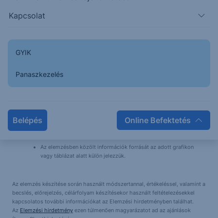
többszörözése, publikálása, átdolgozása, terjesztése kizárólag a Társaság
Kapcsolat
előzetes írásos engedélyével lehetséges. A jelen dokumentumban foglaltak
kiadásuk időpontjában érvényesek. További részletek:
Erste Market
Dokumentumok – Erste Market
oldalon, illetve a Társaság ügyletek előtti
tájékoztatásról szóló
hirdetményében
. Jelen dokumentum a rá irányadó
jogszabályok alapján marketing közleménynek minősül, nem a befektetéssel
GYIK
kapcsolatos kutatás függetlenségének előmozdítását célzó jogi
követelményeknek megfelelően készült, nem érinti a befektetéssel
Panaszkezelés
kapcsolatos kutatás terjesztését megelőző kereskedésre vonatkozó tiltás.
Az Erste Befektetési Zrt. felügyeleti szerve a Magyar Nemzeti
Bank.
Belépés
Online Befektetés
Az ajánlást az Erste Befektetési Zrt. a kibocsátóval nem közölte.
Az elemzésben közölt információk forrását az adott grafikon
vagy táblázat alatt külön jelezzük.
Az elemzés készítése során használt módszertannal, értékeléssel, valamint a
becslés, előrejelzés, célárfolyam készítésekor használt feltételezésekkel
kapcsolatos további információkat az Elemzési hirdetményben találhat.
Az
Elemzési hirdetmény
ezen túlmenően magyarázatot ad az ajánlások