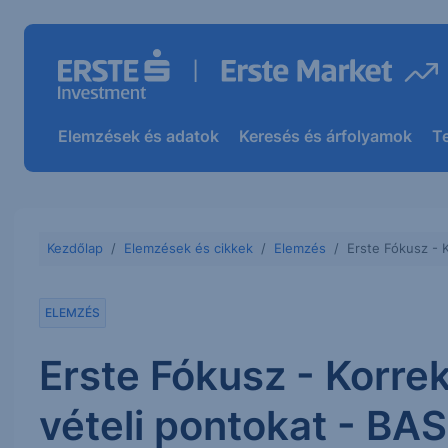
Elemzések és adatok
Keresés és árfolyamok
T
Kezdőlap
Elemzések és cikkek
Elemzés
Erste Fókusz - 
ELEMZÉS
Erste Fókusz - Korre
vételi pontokat - BA