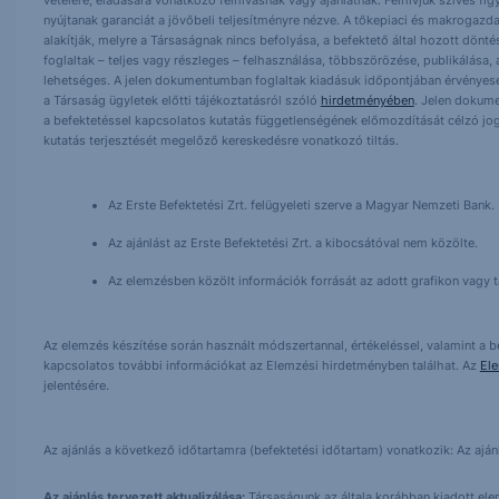
vételére, eladására vonatkozó felhívásnak vagy ajánlatnak. Felhívjuk szíves fig
nyújtanak garanciát a jövőbeli teljesítményre nézve. A tőkepiaci és makrogazd
alakítják, melyre a Társaságnak nincs befolyása, a befektető által hozott dö
foglaltak – teljes vagy részleges – felhasználása, többszörözése, publikálása,
lehetséges. A jelen dokumentumban foglaltak kiadásuk időpontjában érvényese
a Társaság ügyletek előtti tájékoztatásról szóló
hirdetményében
. Jelen dokum
a befektetéssel kapcsolatos kutatás függetlenségének előmozdítását célzó jog
kutatás terjesztését megelőző kereskedésre vonatkozó tiltás.
Az Erste Befektetési Zrt. felügyeleti szerve a Magyar Nemzeti Bank.
Az ajánlást az Erste Befektetési Zrt. a kibocsátóval nem közölte.
Az elemzésben közölt információk forrását az adott grafikon vagy tá
Az elemzés készítése során használt módszertannal, értékeléssel, valamint a be
kapcsolatos további információkat az Elemzési hirdetményben találhat. Az
El
jelentésére.
Az ajánlás a következő időtartamra (befektetési időtartam) vonatkozik: Az aján
Az ajánlás tervezett aktualizálása:
Társaságunk az általa korábban kiadott elemz