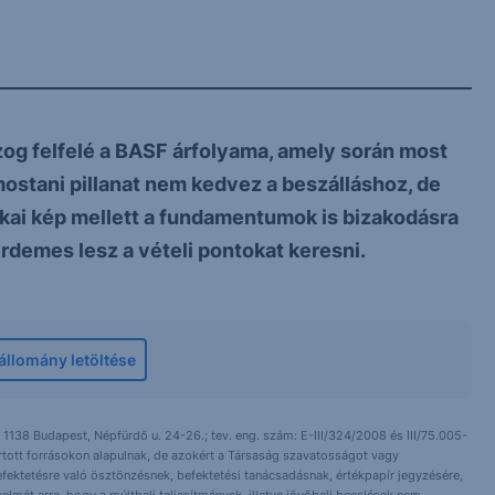
g felfelé a BASF árfolyama, amely során most
 mostani pillanat nem kedvez a beszálláshoz, de
kai kép mellett a fundamentumok is bizakodásra
rdemes lesz a vételi pontokat keresni.
llomány letöltése
 1138 Budapest, Népfürdő u. 24-26.; tev. eng. szám: E-III/324/2008 és III/75.005-
artott forrásokon alapulnak, de azokért a Társaság szavatosságot vagy
fektetésre való ösztönzésnek, befektetési tanácsadásnak, értékpapír jegyzésére,