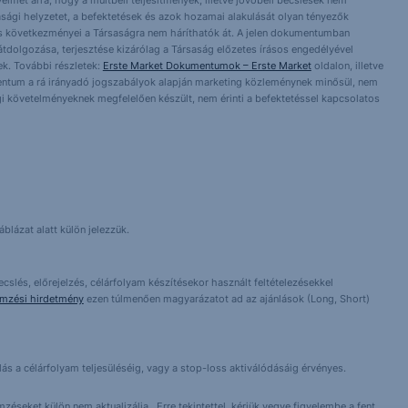
yelmét arra, hogy a múltbeli teljesítmények, illetve jövőbeli becslések nem
asági helyzetet, a befektetések és azok hozamai alakulását olyan tényezők
ntés következményei a Társaságra nem háríthatók át. A jelen dokumentumban
 átdolgozása, terjesztése kizárólag a Társaság előzetes írásos engedélyével
k. További részletek:
Erste Market Dokumentumok – Erste Market
oldalon, illetve
entum a rá irányadó jogszabályok alapján marketing közleménynek minősül, nem
i követelményeknek megfelelően készült, nem érinti a befektetéssel kapcsolatos
blázat alatt külön jelezzük.
cslés, előrejelzés, célárfolyam készítésekor használt feltételezésekkel
emzési hirdetmény
ezen túlmenően magyarázatot ad az ajánlások (Long, Short)
lás a célárfolyam teljesüléséig, vagy a stop-loss aktiválódásáig érvényes.
éseket külön nem aktualizálja.. Erre tekintettel, kérjük vegye figyelembe a fent