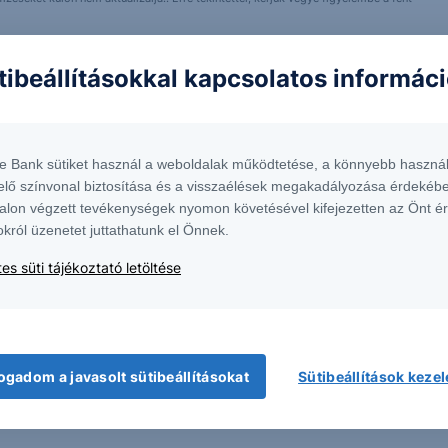
örténő befektetés különböző kockázatokat hordoz magában, ezért befektetési
tibeállításokkal kapcsolatos informác
ékparamétereit! Társaságunknál elérhető termékekről részletes tájékoztatás –
n található
Erste Market Dokumentumok – Erste Market
anyagokban érthető el. A
érhető el, ugyanitt megtalálhatók az adott instrumentumra esetlegesen
te Bank sütiket használ a weboldalak működtetése, a könnyebb használ
elő színvonal biztosítása és a visszaélések megakadályozása érdekébe
alon végzett tevékenységek nyomon követésével kifejezetten az Önt é
 a Vállalat értékpapírjaiban pozícióval (vagy a Vállalattal kapcsolatos opciókkal,
okról üzenetet juttathatunk el Önnek.
tékpapírjaiban érdekeltséggel) rendelkezhetnek. Továbbá a Társaság, annak társult
nlhatnak fel a Vállalatnak. Társaságunk minden szükséges lépést megtesz az
es süti tájékoztató letöltése
dekében - többek között - ún. kínai falak kerültek felállításra, amelyek
orlátok felállítását jelenti az információáramlás korlátozása, adott esetben
 Ezen kívül korlátozzuk és nyomon követjük munkavállalóink saját számlás
előzésére és elkerülésére létrehozott belső szervezeti és igazgatási megoldások,
ogadom a javasolt sütibeállításokat
Sütibeállítások keze
bocsátókkal kapcsolatos összeférhetetlenségi eseteket. Az azonosított