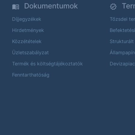
Dokumentumok
Ter
Díjjegyzékek
Tőzsdei t
Hirdetmények
Befektetés
Közzétételek
Strukturált
Üzletszabályzat
Állampapír
Termék és költségtájékoztatók
Devizapiac
Fenntarthatóság