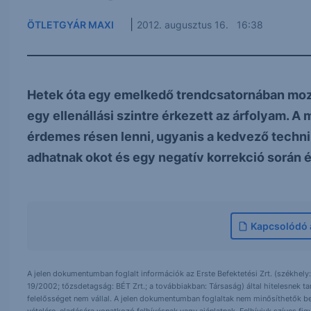
|
ÖTLETGYÁR MAXI
2012. augusztus 16. 16:38
Hetek óta egy emelkedő trendcsatornában mozo
egy ellenállási szintre érkezett az árfolyam. A
érdemes résen lenni, ugyanis a kedvező techni
adhatnak okot és egy negatív korrekció során é
Kapcsolódó á
A jelen dokumentumban foglalt információk az Erste Befektetési Zrt. (székhely:
19/2002; tőzsdetagság: BÉT Zrt.; a továbbiakban: Társaság) által hitelesnek t
felelősséget nem vállal. A jelen dokumentumban foglaltak nem minősíthetők be