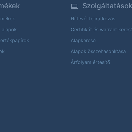
mékek
Szolgáltatáso
ermékek
Hírlevél feliratkozás
i alapok
Certifikát és warrant keres
 értékpapírok
Alapkereső
ok
Alapok összehasonlítása
Árfolyam értesítő