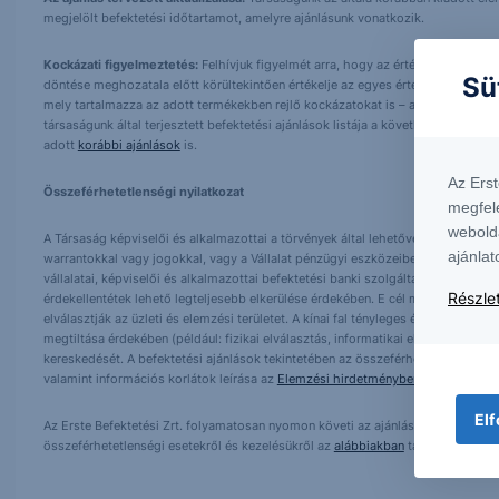
megjelölt befektetési időtartamot, amelyre ajánlásunk vonatkozik.
Kockázati figyelmeztetés:
Felhívjuk figyelmét arra, hogy az értékpapírokba t
Sü
döntése meghozatala előtt körültekintően értékelje az egyes értékpapírok term
mely tartalmazza az adott termékekben rejlő kockázatokat is – a weboldalunko
társaságunk által terjesztett befektetési ajánlások listája a következő helyen 
adott
korábbi ajánlások
is.
Az Ers
Összeférhetetlenségi nyilatkozat
megfel
webold
A Társaság képviselői és alkalmazottai a törvények által lehetővé tett mértékben
ajánlat
warrantokkal vagy jogokkal, vagy a Vállalat pénzügyi eszközeiben vagy más ér
vállalatai, képviselői és alkalmazottai befektetési banki szolgáltatásokat ajá
Részlet
érdekellentétek lehető legteljesebb elkerülése érdekében. E cél megvalósítása ér
elválasztják az üzleti és elemzési területet. A kínai fal tényleges és virtuális k
megtiltása érdekében (például: fizikai elválasztás, informatikai elválasztás).
kereskedését. A befektetési ajánlások tekintetében az összeférhetetlenség meg
valamint információs korlátok leírása az
Elemzési hirdetményben
található.
Elf
Az Erste Befektetési Zrt. folyamatosan nyomon követi az ajánlásban foglalt ki
összeférhetetlenségi esetekről és kezelésükről az
alábbiakban
tájékozódhat.