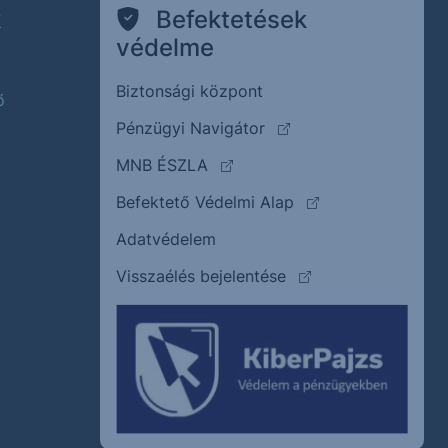
k
Befektetések
védelme
Biztonsági központ
ő
(külső oldalra ugrik)
Pénzügyi Navigátor
(külső oldalra ugrik)
MNB ÉSZLA
(külső oldalra ugrik
Befektető Védelmi Alap
Adatvédelem
(külső oldalra ugrik)
Visszaélés bejelentése