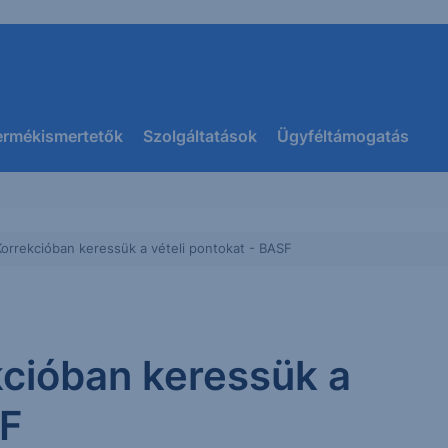
ermékismertetők
Szolgáltatások
Ügyféltámogatás
Korrekcióban keressük a vételi pontokat - BASF
kcióban keressük a
SF