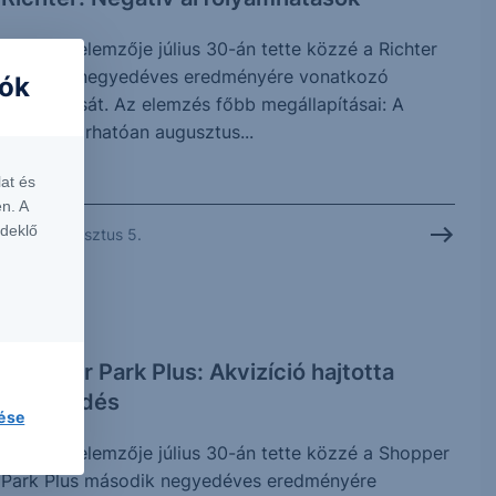
Az Erste elemzője július 30-án tette közzé a Richter
második negyedéves eredményére vonatkozó
iók
várakozását. Az elemzés főbb megállapításai: A
Richter várhatóan augusztus...
at és
n. A
rdeklő
2026. augusztus 5.
ELEMZÉS
Shopper Park Plus: Akvizíció hajtotta
növekedés
lése
Az Erste elemzője július 30-án tette közzé a Shopper
Park Plus második negyedéves eredményére