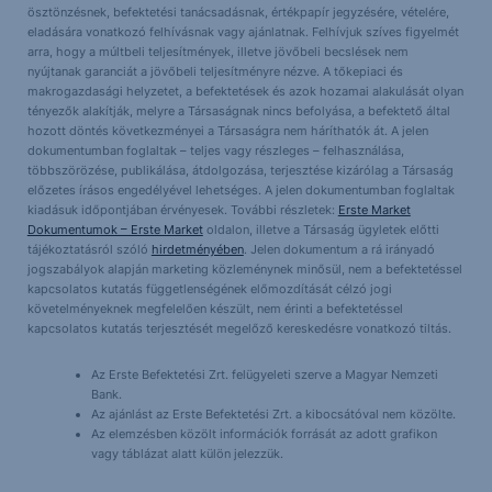
ösztönzésnek, befektetési tanácsadásnak, értékpapír jegyzésére, vételére,
eladására vonatkozó felhívásnak vagy ajánlatnak. Felhívjuk szíves figyelmét
arra, hogy a múltbeli teljesítmények, illetve jövőbeli becslések nem
nyújtanak garanciát a jövőbeli teljesítményre nézve. A tőkepiaci és
makrogazdasági helyzetet, a befektetések és azok hozamai alakulását olyan
tényezők alakítják, melyre a Társaságnak nincs befolyása, a befektető által
hozott döntés következményei a Társaságra nem háríthatók át. A jelen
dokumentumban foglaltak – teljes vagy részleges – felhasználása,
többszörözése, publikálása, átdolgozása, terjesztése kizárólag a Társaság
előzetes írásos engedélyével lehetséges. A jelen dokumentumban foglaltak
kiadásuk időpontjában érvényesek. További részletek:
Erste Market
Dokumentumok – Erste Market
oldalon, illetve a Társaság ügyletek előtti
tájékoztatásról szóló
hirdetményében
. Jelen dokumentum a rá irányadó
jogszabályok alapján marketing közleménynek minősül, nem a befektetéssel
kapcsolatos kutatás függetlenségének előmozdítását célzó jogi
követelményeknek megfelelően készült, nem érinti a befektetéssel
kapcsolatos kutatás terjesztését megelőző kereskedésre vonatkozó tiltás.
Az Erste Befektetési Zrt. felügyeleti szerve a Magyar Nemzeti
Bank.
Az ajánlást az Erste Befektetési Zrt. a kibocsátóval nem közölte.
Az elemzésben közölt információk forrását az adott grafikon
vagy táblázat alatt külön jelezzük.