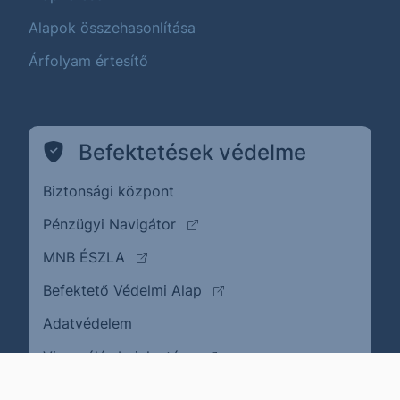
Alapok összehasonlítása
Árfolyam értesítő
Befektetések védelme
Biztonsági központ
(külső oldalra ugrik)
Pénzügyi Navigátor
(külső oldalra ugrik)
MNB ÉSZLA
(külső oldalra ugrik)
Befektető Védelmi Alap
Adatvédelem
(külső oldalra ugrik)
Visszaélés bejelentése