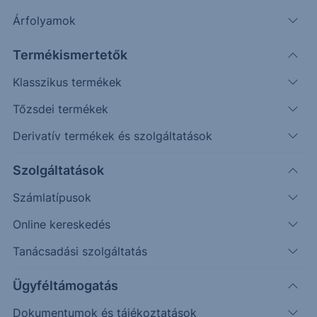
Árfolyamok
Timeframe
Irány
Támaszok
Ellenállások
Termékismertetők
Napos
369
435
Klasszikus termékek
Tőzsdei termékek
Derivatív termékek és szolgáltatások
Szolgáltatások
Számlatípusok
Online kereskedés
Tanácsadási szolgáltatás
Ügyféltámogatás
Dokumentumok és tájékoztatások