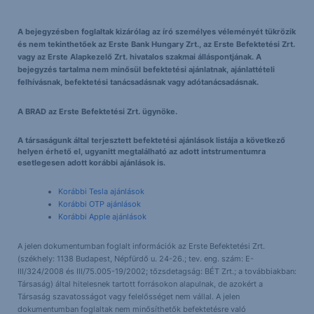
A bejegyzésben foglaltak kizárólag az író személyes véleményét tükrözik
és nem tekinthetőek az Erste Bank Hungary Zrt., az Erste Befektetési Zrt.
vagy az Erste Alapkezelő Zrt. hivatalos szakmai álláspontjának. A
bejegyzés tartalma nem minősül befektetési ajánlatnak, ajánlattételi
felhívásnak, befektetési tanácsadásnak vagy adótanácsadásnak.
A BRAD az Erste Befektetési Zrt. ügynöke.
A társaságunk által terjesztett befektetési ajánlások listája a következő
helyen érhető el, ugyanitt megtalálható az adott intstrumentumra
esetlegesen adott korábbi ajánlások is.
Korábbi Tesla ajánlások
Korábbi OTP ajánlások
Korábbi Apple ajánlások
A jelen dokumentumban foglalt információk az Erste Befektetési Zrt.
(székhely: 1138 Budapest, Népfürdő u. 24-26.; tev. eng. szám: E-
III/324/2008 és III/75.005-19/2002; tőzsdetagság: BÉT Zrt.; a továbbiakban:
Társaság) által hitelesnek tartott forrásokon alapulnak, de azokért a
Társaság szavatosságot vagy felelősséget nem vállal. A jelen
dokumentumban foglaltak nem minősíthetők befektetésre való