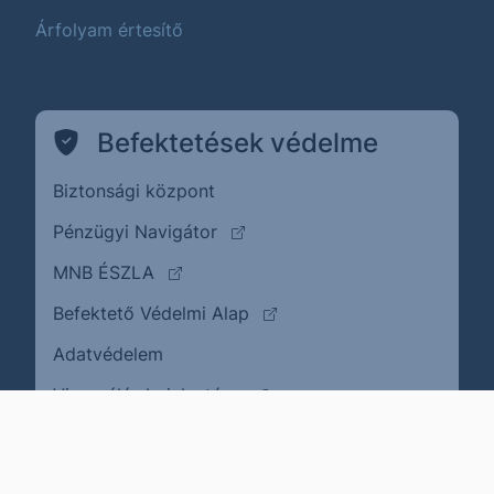
Árfolyam értesítő
Befektetések védelme
Biztonsági központ
(külső oldalra ugrik)
Pénzügyi Navigátor
(külső oldalra ugrik)
MNB ÉSZLA
(külső oldalra ugrik)
Befektető Védelmi Alap
Adatvédelem
(külső oldalra ugrik)
Visszaélés bejelentése