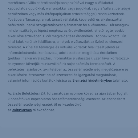
mértékben a Vállalat értékpapírjaiban pozícióval (vagy a Vállalattal
kapcsolatos opciókkal, warrantokkal vagy jogokkal, vagy a Vállalat pénzügyi
eszközeiben vagy más értékpapírjaiban érdekeltséggel) rendelkezhetnek.
Továbbá a Társaság, annak társult vállalatai, képviselői és alkalmazottai
befektetési banki szolgáltatásokat ajánlhatnak fel a Vállalatnak. Társaságunk
minden szükséges lépést megtesz az érdekellentétek lehető legteljesebb
elkerülése érdekében. E cél megvalósítása érdekében - többek között - ún.
kínai falak kerültek felállításra, amelyek elválasztják az üzleti és elemzési
területet. A kínai fal tényleges és virtuális korlátok felállítását jelenti az
információáramlás korlátozása, adott esetben megtiltása érdekében
(például: fizikai elválasztás, informatikai elválasztás). Ezen kívül korlátozzuk
és nyomon követjük munkavállalóink saját számlás kereskedését. A
befektetési ajánlások tekintetében az összeférhetetlenség megelőzésére és
elkerülésére létrehozott belső szervezeti és igazgatási megoldások,
valamint információs korlátok leírása az
Elemzési hirdetményben
található.
Az Erste Befektetési Zrt. folyamatosan nyomon követi az ajánlásban foglalt
kibocsátókkal kapcsolatos összeférhetetlenségi eseteket. Az azonosított
összeférhetetlenségi esetekről és kezelésükről
az
alábbiakban
tájékozódhat.