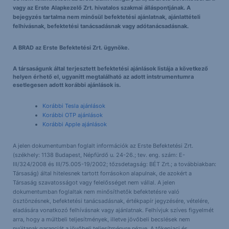
vagy az Erste Alapkezelő Zrt. hivatalos szakmai álláspontjának. A
bejegyzés tartalma nem minősül befektetési ajánlatnak, ajánlattételi
felhívásnak, befektetési tanácsadásnak vagy adótanácsadásnak.
A BRAD az Erste Befektetési Zrt. ügynöke.
A társaságunk által terjesztett befektetési ajánlások listája a következő
helyen érhető el, ugyanitt megtalálható az adott intstrumentumra
esetlegesen adott korábbi ajánlások is.
Korábbi Tesla ajánlások
Korábbi OTP ajánlások
Korábbi Apple ajánlások
A jelen dokumentumban foglalt információk az Erste Befektetési Zrt.
(székhely: 1138 Budapest, Népfürdő u. 24-26.; tev. eng. szám: E-
III/324/2008 és III/75.005-19/2002; tőzsdetagság: BÉT Zrt.; a továbbiakban:
Társaság) által hitelesnek tartott forrásokon alapulnak, de azokért a
Társaság szavatosságot vagy felelősséget nem vállal. A jelen
dokumentumban foglaltak nem minősíthetők befektetésre való
ösztönzésnek, befektetési tanácsadásnak, értékpapír jegyzésére, vételére,
eladására vonatkozó felhívásnak vagy ajánlatnak. Felhívjuk szíves figyelmét
arra, hogy a múltbeli teljesítmények, illetve jövőbeli becslések nem
nyújtanak garanciát a jövőbeli teljesítményre nézve. A tőkepiaci és