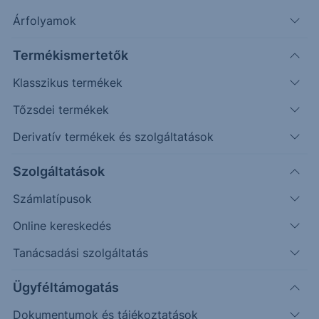
Árfolyamok
Timeframe
Irány
Támaszok
Ellenállások
Termékismertetők
Napos
7.213
7.620
Klasszikus termékek
Tőzsdei termékek
Derivatív termékek és szolgáltatások
Szolgáltatások
Számlatípusok
Online kereskedés
Tanácsadási szolgáltatás
Ügyféltámogatás
Dokumentumok és tájékoztatások