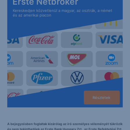
Erste Netbroker
Kereskedjen közvetlenül a magyar, az osztrák, a német
és az amerikai piacon
Részletek
A bejegyzésben foglaltak kizárólag az író személyes véleményét tükrözik
és nem tekinthetőek az Erste Bank Hungary Zrt., az Erste Befektetési Zrt.