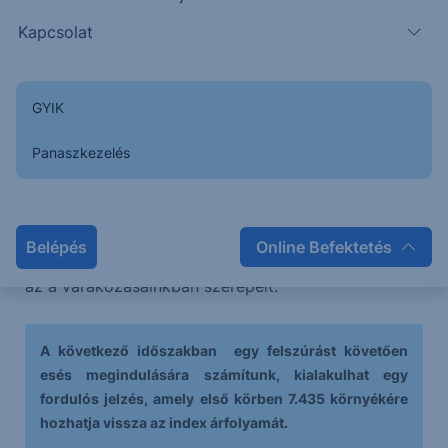
Kapcsolat
Törni látszik a hagyományos értelemben vett (nem
elliotti) háromszög felső szára, amely jelentős
emelkedést vetít előre, azonban ahogy korábban
GYIK
jeleztük, nagyobb esélyét annak látjuk, hogy a
Panaszkezelés
kitörés fals lesz és legkésőbb 7.580 környékén
besülhet, majd délnek fordulhat az árfolyam.
A Three White Soldiers után kialakult a korrekció,
Belépés
Online Befektetés
majd további emelkedést érkezett a piacra, ahogy
az a várakozásainkban szerepelt.
A következő időszakban egy felszúrást követően
esés megindulására számítunk, kialakulhat egy
fordulós jelzés, amely első körben 7.435 környékére
hozhatja vissza az index árfolyamát.