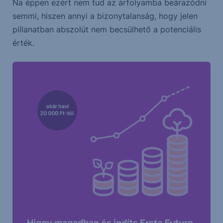
Na éppen ezért nem tud az árfolyamba beárazódni
semmi, hiszen annyi a bizonytalanság, hogy jelen
pillanatban abszolút nem becsülhető a potenciális
érték.
Higgy magadban és indíts Erste Future