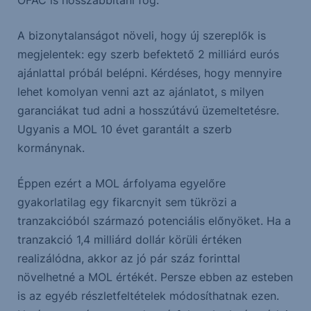
OFAC is hosszabbítani fog.
A bizonytalanságot növeli, hogy új szereplők is
megjelentek: egy szerb befektető 2 milliárd eurós
ajánlattal próbál belépni. Kérdéses, hogy mennyire
lehet komolyan venni azt az ajánlatot, s milyen
garanciákat tud adni a hosszútávú üzemeltetésre.
Ugyanis a MOL 10 évet garantált a szerb
kormánynak.
Éppen ezért a MOL árfolyama egyelőre
gyakorlatilag egy fikarcnyit sem tükrözi a
tranzakcióból származó potenciális előnyöket. Ha a
tranzakció 1,4 milliárd dollár körüli értéken
realizálódna, akkor az jó pár száz forinttal
növelhetné a MOL értékét. Persze ebben az esteben
is az egyéb részletfeltételek módosíthatnak ezen.