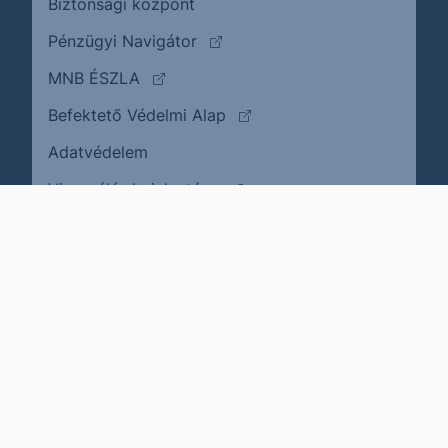
Biztonsági központ
(külső oldalra ugrik)
Pénzügyi Navigátor
(külső oldalra ugrik)
MNB ÉSZLA
(külső oldalra ugrik)
Befektető Védelmi Alap
Adatvédelem
(külső oldalra ugrik)
Visszaélés bejelentése