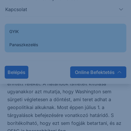
Kapcsolat
Ezzel párhuzamosan a MOL és a szerb kormány
már előkészítette a lehetséges tulajdonosváltás
struktúráját: Szerbia növelné részesedését, és
GYIK
biztosítanák a stratégiai eszközök – különösen a
pancsovai finomító – hosszú távú működését.
Panaszkezelés
Az időfaktor kritikus: az OFAC által adott ideiglenes
engedélyek csak rövid távú haladékot biztosítanak,
Belépés
Online Befektetés
és ezek lejárata folyamatos nyomás alatt tartja az
érintett feleket. A határidők ismételt kitolása
ugyanakkor azt mutatja, hogy Washington sem
sürgeti végletesen a döntést, ami teret adhat a
geopolitikai alkuknak. Most éppen július 1. a
tárgyalások befejezésére vonatkozó határidő. S
borítékolható, hogy ezt sem fogják betartani, és az