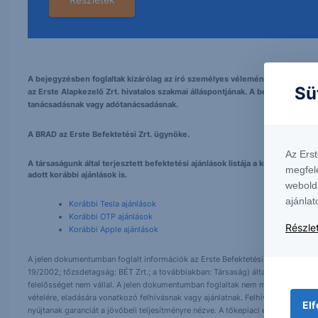
A bejegyzésben foglaltak kizárólag az író személyes véleményét tükrözik és
Sü
az Erste Alapkezelő Zrt. hivatalos szakmai álláspontjának. A bejegyzés tarta
tanácsadásnak vagy adótanácsadásnak.
A BRAD az Erste Befektetési Zrt. ügynöke.
Az Ers
A társaságunk által terjesztett befektetési ajánlások listája a következő h
megfel
adott korábbi ajánlások is.
webold
ajánlat
Korábbi Tesla ajánlások
Korábbi OTP ajánlások
Részlet
Korábbi Apple ajánlások
A jelen dokumentumban foglalt információk az Erste Befektetési Zrt. (székhely:
19/2002; tőzsdetagság: BÉT Zrt.; a továbbiakban: Társaság) által hitelesnek t
felelősséget nem vállal. A jelen dokumentumban foglaltak nem minősíthetők be
vételére, eladására vonatkozó felhívásnak vagy ajánlatnak. Felhívjuk szíves fig
Elf
nyújtanak garanciát a jövőbeli teljesítményre nézve. A tőkepiaci és makrogazd