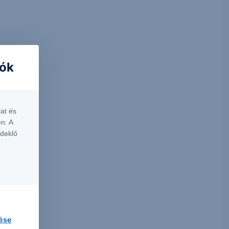
iók
at és
n. A
rdeklő
lése