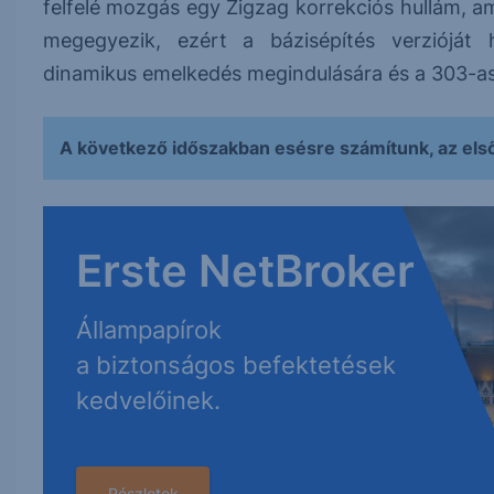
felfelé mozgás egy Zigzag korrekciós hullám, a
megegyezik, ezért a bázisépítés verzióját 
dinamikus emelkedés megindulására és a 303-as 
A következő időszakban esésre számítunk, az els
Erste NetBroker
Állampapírok
a biztonságos befektetések
kedvelőinek.
Részletek