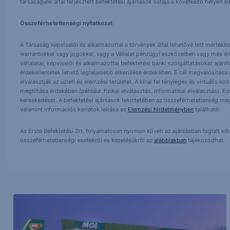
társaságunk által terjesztett befektetési ajánlások listája a következő helyen 
Összeférhetetlenségi nyilatkozat
A Társaság képviselői és alkalmazottai a törvények által lehetővé tett mértékben
warrantokkal vagy jogokkal, vagy a Vállalat pénzügyi eszközeiben vagy más ér
vállalatai, képviselői és alkalmazottai befektetési banki szolgáltatásokat ajá
érdekellentétek lehető legteljesebb elkerülése érdekében. E cél megvalósítása ér
elválasztják az üzleti és elemzési területet. A kínai fal tényleges és virtuális k
megtiltása érdekében (például: fizikai elválasztás, informatikai elválasztás).
kereskedését. A befektetési ajánlások tekintetében az összeférhetetlenség meg
valamint információs korlátok leírása az
Elemzési hirdetményben
található.
Az Erste Befektetési Zrt. folyamatosan nyomon követi az ajánlásban foglalt ki
összeférhetetlenségi esetekről és kezelésükről az
alábbiakban
tájékozódhat.