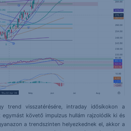
trend visszatérésére, intraday idősíkokon a
t egymást követő impulzus hullám rajzolódik ki és
anazon a trendszinten helyezkednek el, akkor a