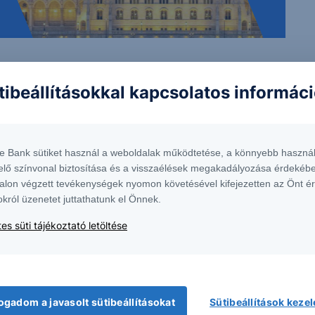
 nem tekinthetőek az Erste Bank Hungary Zrt., az Erste Befektetési Zrt. vagy
tibeállításokkal kapcsolatos informác
lma nem minősül befektetési ajánlatnak, ajánlattételi felhívásnak, befektetési
te Bank sütiket használ a weboldalak működtetése, a könnyebb használ
elyen érhető el, ugyanitt megtalálható az adott intstrumentumra esetlegesen
elő színvonal biztosítása és a visszaélések megakadályozása érdekébe
alon végzett tevékenységek nyomon követésével kifejezetten az Önt é
okról üzenetet juttathatunk el Önnek.
es süti tájékoztató letöltése
 1138 Budapest, Népfürdő u. 24-26.; tev. eng. szám: E-III/324/2008 és III/75.005-
artott forrásokon alapulnak, de azokért a Társaság szavatosságot vagy
fektetésre való ösztönzésnek, befektetési tanácsadásnak, értékpapír jegyzésére,
yelmét arra, hogy a múltbeli teljesítmények, illetve jövőbeli becslések nem
ogadom a javasolt sütibeállításokat
Sütibeállítások keze
asági helyzetet, a befektetések és azok hozamai alakulását olyan tényezők