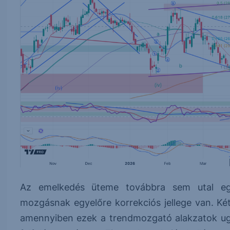
Az emelkedés üteme továbbra sem utal egy 
mozgásnak egyelőre korrekciós jellege van. Ké
amennyiben ezek a trendmozgató alakzatok ugy