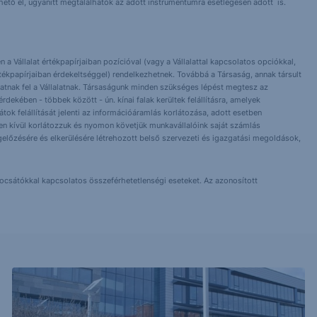
érhető el, ugyanitt megtalálhatók az adott instrumentumra esetlegesen adott is.
 a Vállalat értékpapírjaiban pozícióval (vagy a Vállalattal kapcsolatos opciókkal,
tékpapírjaiban érdekeltséggel) rendelkezhetnek. Továbbá a Társaság, annak társult
nlhatnak fel a Vállalatnak. Társaságunk minden szükséges lépést megtesz az
dekében - többek között - ún. kínai falak kerültek felállításra, amelyek
orlátok felállítását jelenti az információáramlás korlátozása, adott esetben
 Ezen kívül korlátozzuk és nyomon követjük munkavállalóink saját számlás
előzésére és elkerülésére létrehozott belső szervezeti és igazgatási megoldások,
bocsátókkal kapcsolatos összeférhetetlenségi eseteket. Az azonosított