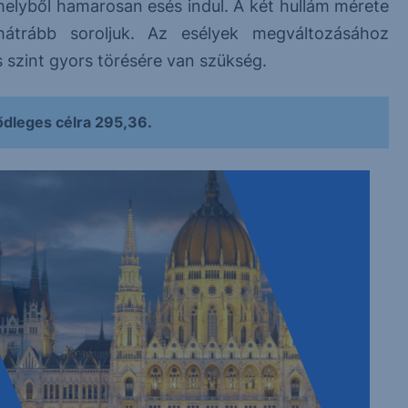
melyből hamarosan esés indul. A két hullám mérete
hátrább soroljuk. Az esélyek megváltozásához
szint gyors törésére van szükség.
ődleges célra 295,36.