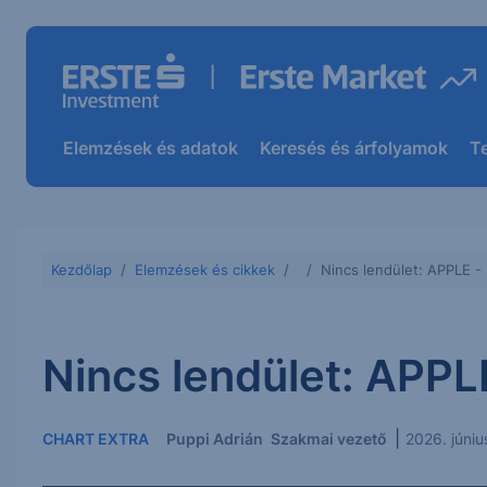
Elemzések és adatok
Keresés és árfolyamok
T
Kezdőlap
Elemzések és cikkek
Nincs lendület: APPLE -
Nincs lendület: APPL
|
CHART EXTRA
Puppi Adrián
Szakmai vezető
2026. júniu