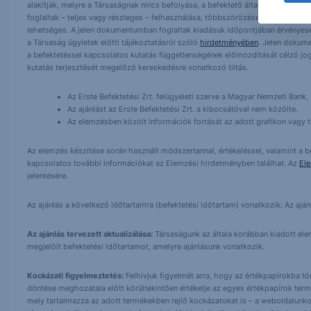
alakítják, melyre a Társaságnak nincs befolyása, a befektető által hozott dö
foglaltak – teljes vagy részleges – felhasználása, többszörözése, publikálása,
lehetséges. A jelen dokumentumban foglaltak kiadásuk időpontjában érvényese
a Társaság ügyletek előtti tájékoztatásról szóló
hirdetményében
. Jelen dokum
a befektetéssel kapcsolatos kutatás függetlenségének előmozdítását célzó jog
kutatás terjesztését megelőző kereskedésre vonatkozó tiltás.
Az Erste Befektetési Zrt. felügyeleti szerve a Magyar Nemzeti Bank.
Az ajánlást az Erste Befektetési Zrt. a kibocsátóval nem közölte.
Az elemzésben közölt információk forrását az adott grafikon vagy tá
Az elemzés készítése során használt módszertannal, értékeléssel, valamint a be
kapcsolatos további információkat az Elemzési hirdetményben találhat. Az
El
jelentésére.
Az ajánlás a következő időtartamra (befektetési időtartam) vonatkozik: Az aján
Az ajánlás tervezett aktualizálása:
Társaságunk az általa korábban kiadott elemz
megjelölt befektetési időtartamot, amelyre ajánlásunk vonatkozik.
Kockázati figyelmeztetés:
Felhívjuk figyelmét arra, hogy az értékpapírokba t
döntése meghozatala előtt körültekintően értékelje az egyes értékpapírok term
mely tartalmazza az adott termékekben rejlő kockázatokat is – a weboldalunko