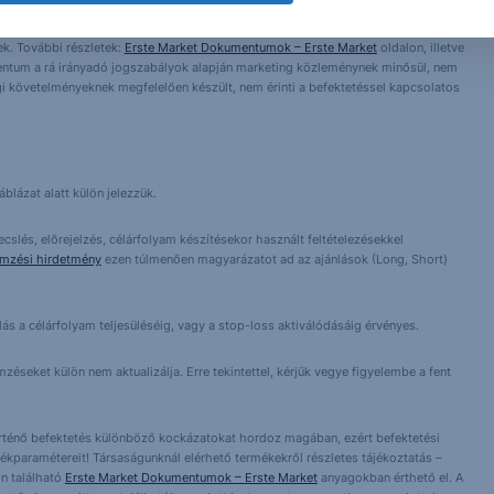
ntés következményei a Társaságra nem háríthatók át. A jelen dokumentumban
 átdolgozása, terjesztése kizárólag a Társaság előzetes írásos engedélyével
k. További részletek:
Erste Market Dokumentumok – Erste Market
oldalon, illetve
entum a rá irányadó jogszabályok alapján marketing közleménynek minősül, nem
i követelményeknek megfelelően készült, nem érinti a befektetéssel kapcsolatos
blázat alatt külön jelezzük.
cslés, előrejelzés, célárfolyam készítésekor használt feltételezésekkel
emzési hirdetmény
ezen túlmenően magyarázatot ad az ajánlások (Long, Short)
lás a célárfolyam teljesüléséig, vagy a stop-loss aktiválódásáig érvényes.
éseket külön nem aktualizálja. Erre tekintettel, kérjük vegye figyelembe a fent
örténő befektetés különböző kockázatokat hordoz magában, ezért befektetési
ékparamétereit! Társaságunknál elérhető termékekről részletes tájékoztatás –
n található
Erste Market Dokumentumok – Erste Market
anyagokban érthető el. A