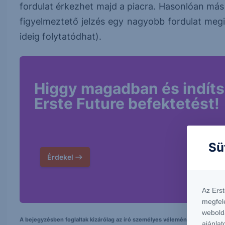
fordulat érkezhet majd a piacra. Hasonlóan más 
figyelmeztető jelzés egy nagyobb fordulat megi
ideig folytatódhat).
Higgy magadban és indíts
Erste Future befektetést!
Sü
Érdekel
Az Ers
megfel
webold
A bejegyzésben foglaltak kizárólag az író személyes véleményét tükrözik és
ajánlat