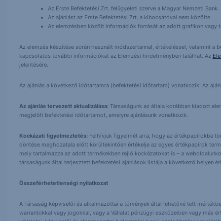
Az Erste Befektetési Zrt. felügyeleti szerve a Magyar Nemzeti Bank.
Az ajánlást az Erste Befektetési Zrt. a kibocsátóval nem közölte.
Az elemzésben közölt információk forrását az adott grafikon vagy tá
Az elemzés készítése során használt módszertannal, értékeléssel, valamint a be
kapcsolatos további információkat az Elemzési hirdetményben találhat. Az
El
jelentésére.
Az ajánlás a következő időtartamra (befektetési időtartam) vonatkozik: Az aján
Az ajánlás tervezett aktualizálása:
Társaságunk az általa korábban kiadott elemz
megjelölt befektetési időtartamot, amelyre ajánlásunk vonatkozik.
Kockázati figyelmeztetés:
Felhívjuk figyelmét arra, hogy az értékpapírokba t
döntése meghozatala előtt körültekintően értékelje az egyes értékpapírok term
mely tartalmazza az adott termékekben rejlő kockázatokat is – a weboldalunko
társaságunk által terjesztett befektetési ajánlások listája a következő helyen 
Összeférhetetlenségi nyilatkozat
A Társaság képviselői és alkalmazottai a törvények által lehetővé tett mértékben
warrantokkal vagy jogokkal, vagy a Vállalat pénzügyi eszközeiben vagy más ér