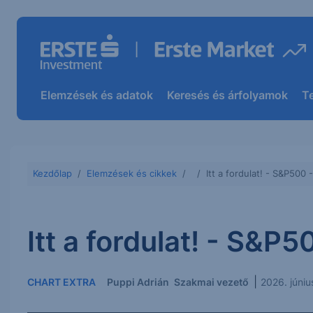
Elemzések és adatok
Keresés és árfolyamok
T
Kezdőlap
Elemzések és cikkek
Itt a fordulat! - S&P500 
Itt a fordulat! - S&P
|
CHART EXTRA
Puppi Adrián
Szakmai vezető
2026. júni