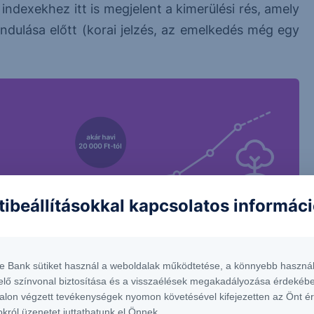
indexekhez itt is megjelent a kimerülési rés, amely
ndulása előtt (korai jelzés, az emelkedés még egy
tibeállításokkal kapcsolatos informác
te Bank sütiket használ a weboldalak működtetése, a könnyebb használ
elő színvonal biztosítása és a visszaélések megakadályozása érdekébe
alon végzett tevékenységek nyomon követésével kifejezetten az Önt é
 nem tekinthetőek az Erste Bank Hungary Zrt., az Erste Befektetési Zrt. vagy
okról üzenetet juttathatunk el Önnek.