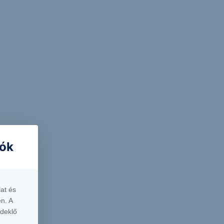
iók
at és
n. A
rdeklő