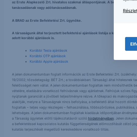
az Erste Alapkezelő Zrt. hivatalos szakmai álláspontjának. A bejegyzés tarta
tanácsadásnak vagy adótanácsadásnak.
Részlet
A BRAD az Erste Befektetési Zrt. ügynöke.
A társaságunk által terjesztett befektetési ajánlások listája a következő h
adott korábbi ajánlások is.
Elf
Korábbi Tesla ajánlások
Korábbi OTP ajánlások
Korábbi Apple ajánlások
A jelen dokumentumban foglalt információk az Erste Befektetési Zrt. (székhely:
19/2002; tőzsdetagság: BÉT Zrt.; a továbbiakban: Társaság) által hitelesnek t
felelősséget nem vállal. A jelen dokumentumban foglaltak nem minősíthetők be
vételére, eladására vonatkozó felhívásnak vagy ajánlatnak. Felhívjuk szíves fig
nyújtanak garanciát a jövőbeli teljesítményre nézve. A tőkepiaci és makrogazd
alakítják, melyre a Társaságnak nincs befolyása, a befektető által hozott dö
foglaltak – teljes vagy részleges – felhasználása, többszörözése, publikálása,
lehetséges. A jelen dokumentumban foglaltak kiadásuk időpontjában érvényese
a Társaság ügyletek előtti tájékoztatásról szóló
hirdetményében
. Jelen dokum
a befektetéssel kapcsolatos kutatás függetlenségének előmozdítását célzó jog
kutatás terjesztését megelőző kereskedésre vonatkozó tiltás.