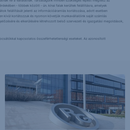
nlhatnak fel a Vállalatnak. Társaságunk minden szükséges lépést megtesz az
dekében - többek között - ún. kínai falak kerültek felállításra, amelyek
orlátok felállítását jelenti az információáramlás korlátozása, adott esetben
 Ezen kívül korlátozzuk és nyomon követjük munkavállalóink saját számlás
előzésére és elkerülésére létrehozott belső szervezeti és igazgatási megoldások,
bocsátókkal kapcsolatos összeférhetetlenségi eseteket. Az azonosított