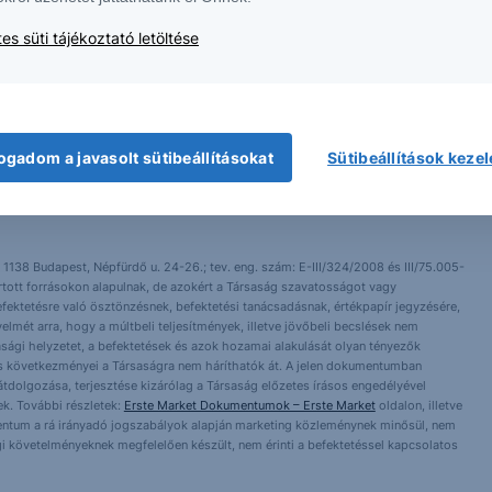
lma nem minősül befektetési ajánlatnak, ajánlattételi felhívásnak, befektetési
es süti tájékoztató letöltése
elyen érhető el, ugyanitt megtalálható az adott intstrumentumra esetlegesen
ogadom a javasolt sütibeállításokat
Sütibeállítások keze
 1138 Budapest, Népfürdő u. 24-26.; tev. eng. szám: E-III/324/2008 és III/75.005-
artott forrásokon alapulnak, de azokért a Társaság szavatosságot vagy
fektetésre való ösztönzésnek, befektetési tanácsadásnak, értékpapír jegyzésére,
yelmét arra, hogy a múltbeli teljesítmények, illetve jövőbeli becslések nem
asági helyzetet, a befektetések és azok hozamai alakulását olyan tényezők
ntés következményei a Társaságra nem háríthatók át. A jelen dokumentumban
 átdolgozása, terjesztése kizárólag a Társaság előzetes írásos engedélyével
k. További részletek:
Erste Market Dokumentumok – Erste Market
oldalon, illetve
entum a rá irányadó jogszabályok alapján marketing közleménynek minősül, nem
i követelményeknek megfelelően készült, nem érinti a befektetéssel kapcsolatos