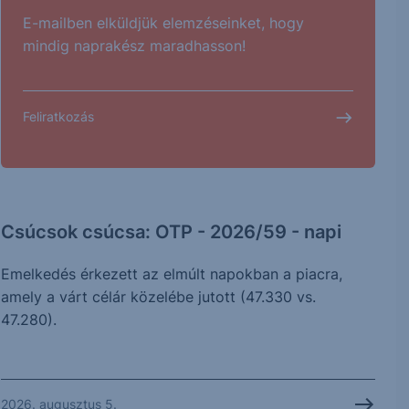
E-mailben elküldjük elemzéseinket, hogy
mindig naprakész maradhasson!
Feliratkozás
Csúcsok csúcsa: OTP - 2026/59 - napi
Emelkedés érkezett az elmúlt napokban a piacra,
amely a várt célár közelébe jutott (47.330 vs.
47.280).
2026. augusztus 5.