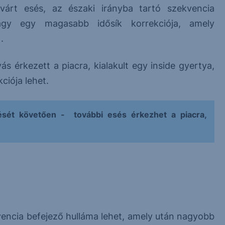
várt esés, az északi irányba tartó szekvencia
vagy egy magasabb idősík korrekciója, amely
.
s érkezett a piacra, kialakult egy inside gyertya,
ciója lehet.
ését követően - további esés érkezhet a piacra,
ekvencia befejező hulláma lehet, amely után nagyobb