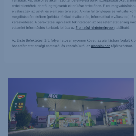
vállalatai, képviselői és alkalmazottai befektetési banki szolgáltatásokat ajá
érdekellentétek lehető legteljesebb elkerülése érdekében. E cél megvalósítása ér
elválasztják az üzleti és elemzési területet. A kínai fal tényleges és virtuális k
megtiltása érdekében (például: fizikai elválasztás, informatikai elválasztás).
kereskedését. A befektetési ajánlások tekintetében az összeférhetetlenség meg
valamint információs korlátok leírása az
Elemzési hirdetményben
található.
Az Erste Befektetési Zrt. folyamatosan nyomon követi az ajánlásban foglalt ki
összeférhetetlenségi esetekről és kezelésükről az
alábbiakban
tájékozódhat.