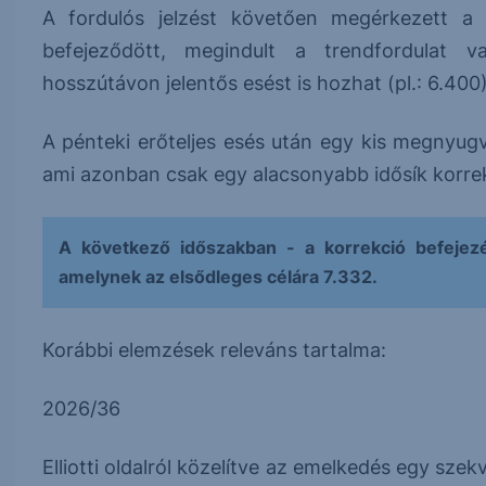
A fordulós jelzést követően megérkezett a 
befejeződött, megindult a trendfordulat 
hosszútávon jelentős esést is hozhat (pl.: 6.400)
A pénteki erőteljes esés után egy kis megnyugvá
ami azonban csak egy alacsonyabb idősík korrek
A következő időszakban - a korrekció befejez
amelynek az elsődleges célára 7.332.
Korábbi elemzések releváns tartalma:
2026/36
Elliotti oldalról közelítve az emelkedés egy sz