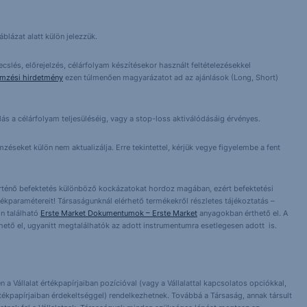
blázat alatt külön jelezzük.
cslés, előrejelzés, célárfolyam készítésekor használt feltételezésekkel
emzési hirdetmény
ezen túlmenően magyarázatot ad az ajánlások (Long, Short)
lás a célárfolyam teljesüléséig, vagy a stop-loss aktiválódásáig érvényes.
éseket külön nem aktualizálja. Erre tekintettel, kérjük vegye figyelembe a fent
örténő befektetés különböző kockázatokat hordoz magában, ezért befektetési
ékparamétereit! Társaságunknál elérhető termékekről részletes tájékoztatás –
n található
Erste Market Dokumentumok – Erste Market
anyagokban érthető el. A
érhető el, ugyanitt megtalálhatók az adott instrumentumra esetlegesen adott is.
 a Vállalat értékpapírjaiban pozícióval (vagy a Vállalattal kapcsolatos opciókkal,
tékpapírjaiban érdekeltséggel) rendelkezhetnek. Továbbá a Társaság, annak társult