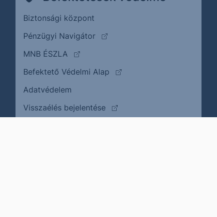
Biztonsági központ
(külső oldalra ugrik)
Pénzügyi Navigátor
(külső oldalra ugrik)
MNB ÉSZLA
(külső oldalra ugrik)
Befektető Védelmi Alap
Adatvédelem
(külső oldalra ugrik)
Visszaélés bejelentése