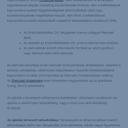
tájékoztatásról szóló
hirdetményében
. Jelen dokumentum a rá irányadó
jogszabályok alapján marketing közleménynek minősül, nem a befektetéssel
kapcsolatos kutatás függetlenségének előmozdítását célzó jogi
követelményeknek megfelelően készült, nem érinti a befektetéssel
kapcsolatos kutatás terjesztését megelőző kereskedésre vonatkozó tiltás.
Az Erste Befektetési Zrt. felügyeleti szerve a Magyar Nemzeti
Bank.
Az ajánlást az Erste Befektetési Zrt. a kibocsátóval nem közölte.
Az elemzésben közölt információk forrását az adott grafikon
vagy táblázat alatt külön jelezzük.
Az elemzés készítése során használt módszertannal, értékeléssel, valamint a
becslés, előrejelzés, célárfolyam készítésekor használt feltételezésekkel
kapcsolatos további információkat az Elemzési hirdetményben találhat.
Az
Elemzési hirdetmény
ezen túlmenően magyarázatot ad az ajánlások
(Long, Short) jelentésére.
Az ajánlás a következő időtartamra (befektetési időtartam) vonatkozik: Az
ajánlás a célárfolyam teljesüléséig, vagy a stop-loss aktiválódásáig
érvényes.
Az ajánlás tervezett aktualizálása:
Társaságunk az általa korábban kiadott
elemzéseket külön nem aktualizálja. Erre tekintettel, kérjük vegye figyelembe