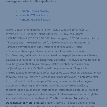
esetlegesen adott korábbi ajánlások is.
Korábbi Tesla ajánlások
Korábbi OTP ajánlások
Korábbi Apple ajánlások
A jelen dokumentumban foglalt információk az Erste Befektetési Zrt.
(székhely: 1138 Budapest, Népfürdő u. 24-26.; tev. eng. szám: E-
III/324/2008 és III/75.005-19/2002; tőzsdetagság: BÉT Zrt.; a továbbiakban:
Társaság) által hitelesnek tartott forrásokon alapulnak, de azokért a
Társaság szavatosságot vagy felelősséget nem vállal. A jelen
dokumentumban foglaltak nem minősíthetők befektetésre való
ösztönzésnek, befektetési tanácsadásnak, értékpapír jegyzésére, vételére,
eladására vonatkozó felhívásnak vagy ajánlatnak. Felhívjuk szíves figyelmét
arra, hogy a múltbeli teljesítmények, illetve jövőbeli becslések nem
nyújtanak garanciát a jövőbeli teljesítményre nézve. A tőkepiaci és
makrogazdasági helyzetet, a befektetések és azok hozamai alakulását olyan
tényezők alakítják, melyre a Társaságnak nincs befolyása, a befektető által
hozott döntés következményei a Társaságra nem háríthatók át. A jelen
dokumentumban foglaltak – teljes vagy részleges – felhasználása,
többszörözése, publikálása, átdolgozása, terjesztése kizárólag a Társaság
előzetes írásos engedélyével lehetséges. A jelen dokumentumban foglaltak
kiadásuk időpontjában érvényesek. További részletek:
Erste Market
Dokumentumok – Erste Market
oldalon, illetve a Társaság ügyletek előtti