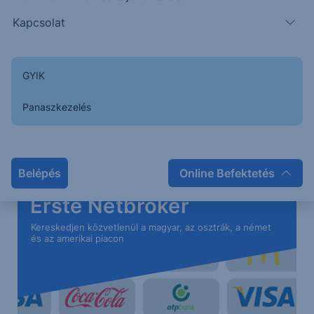
Kapcsolat
Tovább lassult az emelkedés üteme, kialakulhat egy
korrekció, amely nagy eséllyel elliotti értelemben
GYIK
egy flat típus lesz, ami oldalazást hozhat.
Panaszkezelés
Az előttünk álló napokban a legtöbb időt a 160,550 és
159,450 közötti sávban töltheti az árfolyam.
Belépés
Online Befektetés
Erste Netbroker
Kereskedjen közvetlenül a magyar, az osztrák, a német
és az amerikai piacon