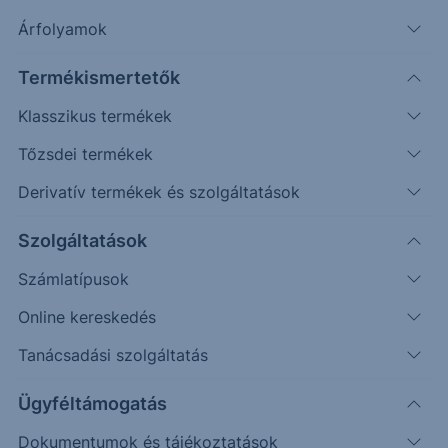
Árfolyamok
Timeframe
Irány
Támaszok
Ellenállások
Termékismertetők
Napos
154,150
161,100
Klasszikus termékek
Tőzsdei termékek
Derivatív termékek és szolgáltatások
Szolgáltatások
Számlatípusok
Online kereskedés
Tanácsadási szolgáltatás
Ügyféltámogatás
Dokumentumok és tájékoztatások