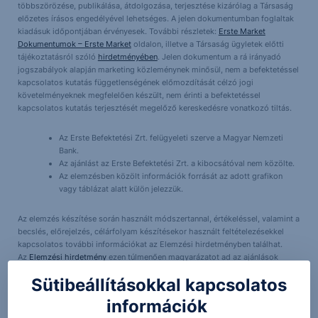
többszörözése, publikálása, átdolgozása, terjesztése kizárólag a Társaság
előzetes írásos engedélyével lehetséges. A jelen dokumentumban foglaltak
kiadásuk időpontjában érvényesek. További részletek:
Erste Market
Dokumentumok – Erste Market
oldalon, illetve a Társaság ügyletek előtti
tájékoztatásról szóló
hirdetményében
. Jelen dokumentum a rá irányadó
jogszabályok alapján marketing közleménynek minősül, nem a befektetéssel
kapcsolatos kutatás függetlenségének előmozdítását célzó jogi
követelményeknek megfelelően készült, nem érinti a befektetéssel
kapcsolatos kutatás terjesztését megelőző kereskedésre vonatkozó tiltás.
Az Erste Befektetési Zrt. felügyeleti szerve a Magyar Nemzeti
Bank.
Az ajánlást az Erste Befektetési Zrt. a kibocsátóval nem közölte.
Az elemzésben közölt információk forrását az adott grafikon
vagy táblázat alatt külön jelezzük.
Az elemzés készítése során használt módszertannal, értékeléssel, valamint a
becslés, előrejelzés, célárfolyam készítésekor használt feltételezésekkel
kapcsolatos további információkat az Elemzési hirdetményben találhat.
Az
Elemzési hirdetmény
ezen túlmenően magyarázatot ad az ajánlások
(Long, Short) jelentésére.
Sütibeállításokkal kapcsolatos
Az ajánlás a következő időtartamra (befektetési időtartam) vonatkozik: Az
információk
ajánlás a célárfolyam teljesüléséig, vagy a stop-loss aktiválódásáig