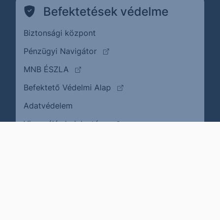
Befektetések védelme
Biztonsági központ
(külső oldalra ugrik)
Pénzügyi Navigátor
(külső oldalra ugrik)
MNB ÉSZLA
(külső oldalra ugrik)
Befektető Védelmi Alap
Adatvédelem
(külső oldalra ugrik)
Visszaélés bejelentése