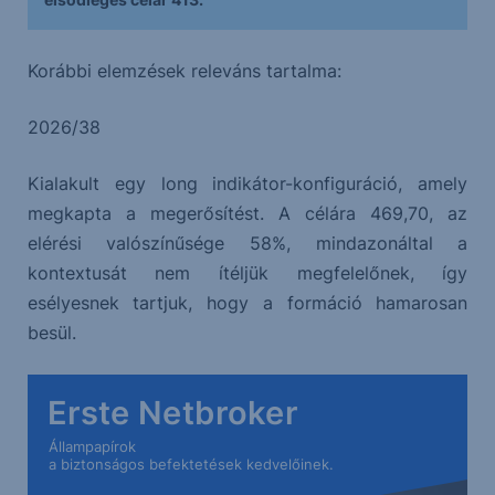
Korábbi elemzések releváns tartalma:
2026/38
Kialakult egy long indikátor-konfiguráció, amely
megkapta a megerősítést. A célára 469,70, az
elérési valószínűsége 58%, mindazonáltal a
kontextusát nem ítéljük megfelelőnek, így
esélyesnek tartjuk, hogy a formáció hamarosan
besül.
Erste Netbroker
Állampapírok
a biztonságos befektetések kedvelőinek.