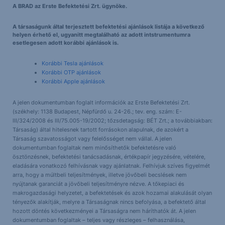
A BRAD az Erste Befektetési Zrt. ügynöke.
A társaságunk által terjesztett befektetési ajánlások listája a következő
helyen érhető el, ugyanitt megtalálható az adott intstrumentumra
esetlegesen adott korábbi ajánlások is.
Korábbi Tesla ajánlások
Korábbi OTP ajánlások
Korábbi Apple ajánlások
A jelen dokumentumban foglalt információk az Erste Befektetési Zrt.
(székhely: 1138 Budapest, Népfürdő u. 24-26.; tev. eng. szám: E-
III/324/2008 és III/75.005-19/2002; tőzsdetagság: BÉT Zrt.; a továbbiakban:
Társaság) által hitelesnek tartott forrásokon alapulnak, de azokért a
Társaság szavatosságot vagy felelősséget nem vállal. A jelen
dokumentumban foglaltak nem minősíthetők befektetésre való
ösztönzésnek, befektetési tanácsadásnak, értékpapír jegyzésére, vételére,
eladására vonatkozó felhívásnak vagy ajánlatnak. Felhívjuk szíves figyelmét
arra, hogy a múltbeli teljesítmények, illetve jövőbeli becslések nem
nyújtanak garanciát a jövőbeli teljesítményre nézve. A tőkepiaci és
makrogazdasági helyzetet, a befektetések és azok hozamai alakulását olyan
tényezők alakítják, melyre a Társaságnak nincs befolyása, a befektető által
hozott döntés következményei a Társaságra nem háríthatók át. A jelen
dokumentumban foglaltak – teljes vagy részleges – felhasználása,