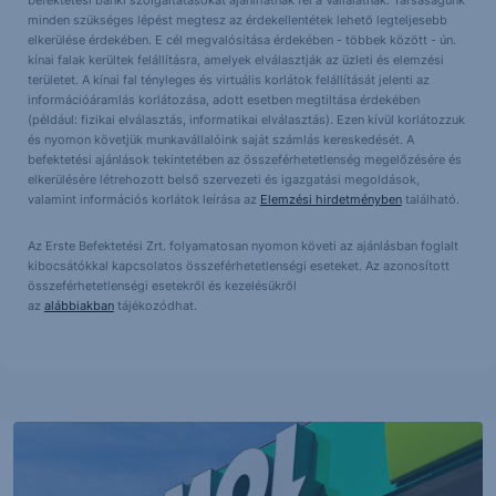
befektetési banki szolgáltatásokat ajánlhatnak fel a Vállalatnak. Társaságunk
minden szükséges lépést megtesz az érdekellentétek lehető legteljesebb
elkerülése érdekében. E cél megvalósítása érdekében - többek között - ún.
kínai falak kerültek felállításra, amelyek elválasztják az üzleti és elemzési
területet. A kínai fal tényleges és virtuális korlátok felállítását jelenti az
információáramlás korlátozása, adott esetben megtiltása érdekében
(például: fizikai elválasztás, informatikai elválasztás). Ezen kívül korlátozzuk
és nyomon követjük munkavállalóink saját számlás kereskedését. A
befektetési ajánlások tekintetében az összeférhetetlenség megelőzésére és
elkerülésére létrehozott belső szervezeti és igazgatási megoldások,
valamint információs korlátok leírása az
Elemzési hirdetményben
található.
Az Erste Befektetési Zrt. folyamatosan nyomon követi az ajánlásban foglalt
kibocsátókkal kapcsolatos összeférhetetlenségi eseteket. Az azonosított
összeférhetetlenségi esetekről és kezelésükről
az
alábbiakban
tájékozódhat.