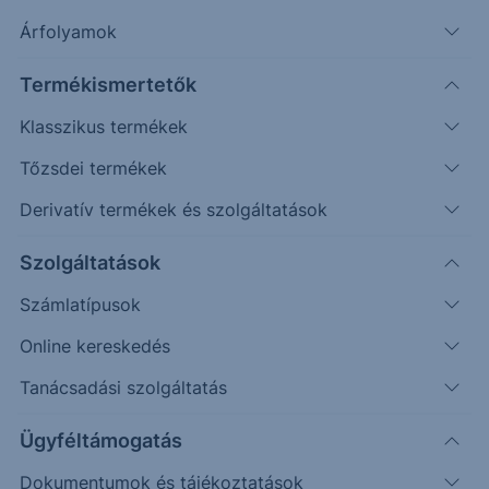
piacra.
Árfolyamok
Termékismertetők
Timeframe
Irány
Támaszok
Ellenállások
Klasszikus termékek
Napos
400
450
Tőzsdei termékek
Derivatív termékek és szolgáltatások
Szolgáltatások
Számlatípusok
Online kereskedés
Tanácsadási szolgáltatás
Ügyféltámogatás
Dokumentumok és tájékoztatások