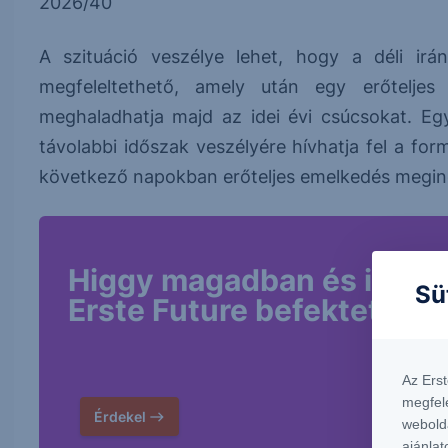
2026/40
A szituáció veszélye lehet, hogy a déli irá
megfeleltethető, amely után egy erőteljes
meghaladhatja majd az idei évi csúcsokat. Egy
távolabbi időszak veszélyére hívhatja fel a f
következő napokban erőteljes emelkedés megin
Higgy magadban és indíts
Sü
Erste Future befektetést!
Az Ers
megfel
Érdekel
webold
ajánlat