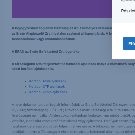
Részlet
A bejegyzésben foglaltak kizárólag az író személyes véleményét tükrözik és
az Erste Alapkezelő Zrt. hivatalos szakmai álláspontjának. A bejegyzés tarta
tanácsadásnak vagy adótanácsadásnak.
Elf
A BRAD az Erste Befektetési Zrt. ügynöke.
A társaságunk által terjesztett befektetési ajánlások listája a következő h
adott korábbi ajánlások is.
Korábbi Tesla ajánlások
Korábbi OTP ajánlások
Korábbi Apple ajánlások
A jelen dokumentumban foglalt információk az Erste Befektetési Zrt. (székhely:
19/2002; tőzsdetagság: BÉT Zrt.; a továbbiakban: Társaság) által hitelesnek t
felelősséget nem vállal. A jelen dokumentumban foglaltak nem minősíthetők be
vételére, eladására vonatkozó felhívásnak vagy ajánlatnak. Felhívjuk szíves fig
nyújtanak garanciát a jövőbeli teljesítményre nézve. A tőkepiaci és makrogazd
alakítják, melyre a Társaságnak nincs befolyása, a befektető által hozott dö