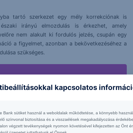
nyba tartó szerkezet egy mély korrekciónak is
 északi irányú elmozdulás is érkezhet, amely
előre nem alakult ki fordulós jelzés, csupán egy
ormáció a figyelmet, azonban a bekövetkezéséhez a
dulása szükséges.
tibeállításokkal kapcsolatos informác
te Bank sütiket használ a weboldalak működtetése, a könnyebb használ
elő színvonal biztosítása és a visszaélések megakadályozása érdekébe
alon végzett tevékenységek nyomon követésével kifejezetten az Önt é
okról üzenetet juttathatunk el Önnek.