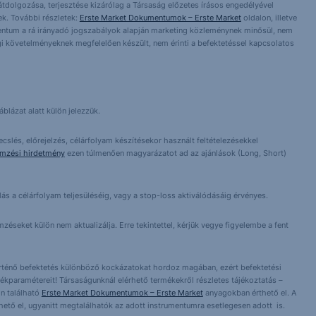
 átdolgozása, terjesztése kizárólag a Társaság előzetes írásos engedélyével
k. További részletek:
Erste Market Dokumentumok – Erste Market
oldalon, illetve
entum a rá irányadó jogszabályok alapján marketing közleménynek minősül, nem
i követelményeknek megfelelően készült, nem érinti a befektetéssel kapcsolatos
blázat alatt külön jelezzük.
cslés, előrejelzés, célárfolyam készítésekor használt feltételezésekkel
emzési hirdetmény
ezen túlmenően magyarázatot ad az ajánlások (Long, Short)
lás a célárfolyam teljesüléséig, vagy a stop-loss aktiválódásáig érvényes.
éseket külön nem aktualizálja. Erre tekintettel, kérjük vegye figyelembe a fent
örténő befektetés különböző kockázatokat hordoz magában, ezért befektetési
ékparamétereit! Társaságunknál elérhető termékekről részletes tájékoztatás –
n található
Erste Market Dokumentumok – Erste Market
anyagokban érthető el. A
érhető el, ugyanitt megtalálhatók az adott instrumentumra esetlegesen adott is.