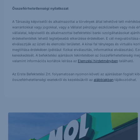
Összeférhetetlenségi nyilatkozat
A Társaság képviselői és alkalmazottai a törvények által lehetővé tett mértékben
warrantokkal vagy jogokkal, vagy a Vállalat pénzügyi eszközeiben vagy más ér
vállalatai, képviselői és alkalmazottai befektetési banki szolgáltatásokat ajá
érdekellentétek lehető legteljesebb elkerülése érdekében. E cél megvalósítása ér
elválasztják az üzleti és elemzési területet. A kínai fal tényleges és virtuális k
megtiltása érdekében (például: fizikai elválasztás, informatikai elválasztás).
kereskedését. A befektetési ajánlások tekintetében az összeférhetetlenség meg
valamint információs korlátok leírása az
Elemzési hirdetményben
található.
Az Erste Befektetési Zrt. folyamatosan nyomon követi az ajánlásban foglalt ki
összeférhetetlenségi esetekről és kezelésükről az
alábbiakban
tájékozódhat.