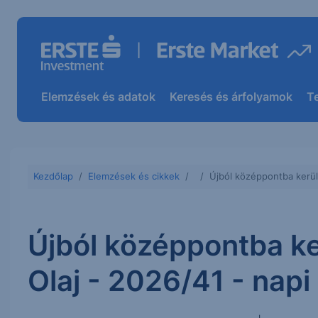
Elemzések és adatok
Keresés és árfolyamok
T
Kezdőlap
Elemzések és cikkek
Újból középpontba kerülh
Újból középpontba ke
Olaj - 2026/41 - napi