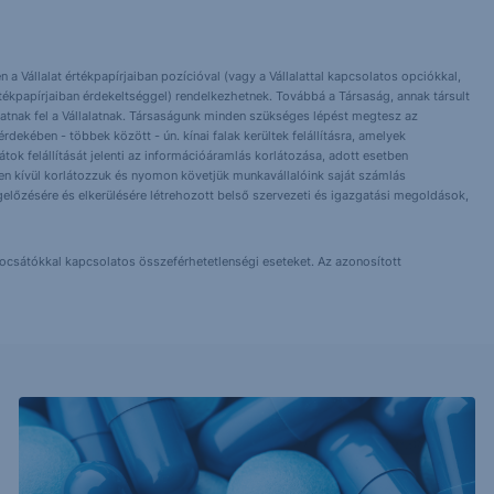
 a Vállalat értékpapírjaiban pozícióval (vagy a Vállalattal kapcsolatos opciókkal,
tékpapírjaiban érdekeltséggel) rendelkezhetnek. Továbbá a Társaság, annak társult
nlhatnak fel a Vállalatnak. Társaságunk minden szükséges lépést megtesz az
dekében - többek között - ún. kínai falak kerültek felállításra, amelyek
orlátok felállítását jelenti az információáramlás korlátozása, adott esetben
 Ezen kívül korlátozzuk és nyomon követjük munkavállalóink saját számlás
előzésére és elkerülésére létrehozott belső szervezeti és igazgatási megoldások,
bocsátókkal kapcsolatos összeférhetetlenségi eseteket. Az azonosított