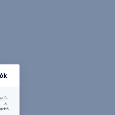
iók
at és
n. A
rdeklő