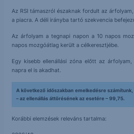
Az RSI támaszról északnak fordult az árfolyam, 
a piacra. A déli irányba tartó szekvencia befejez
Az árfolyam a tegnapi napon a 10 napos mozg
napos mozgóátlag került a célkeresztjébe.
Egy kisebb ellenállási zóna előtt az árfolyam
napra el is akadhat.
A következő időszakban emelkedésre számítunk, 
– az ellenállás áttörésének az esetére – 99,75.
Korábbi elemzések releváns tartalma: