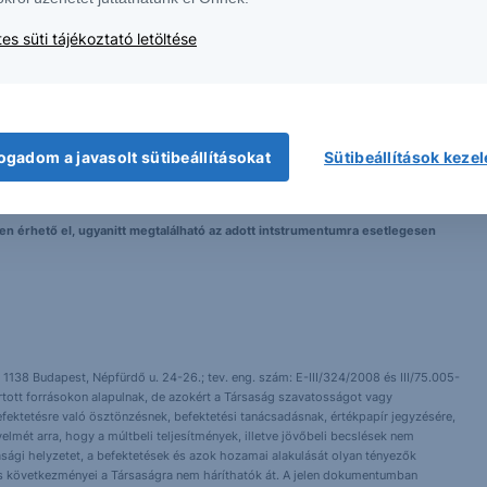
es süti tájékoztató letöltése
 nem tekinthetőek az Erste Bank Hungary Zrt., az Erste Befektetési Zrt. vagy
lma nem minősül befektetési ajánlatnak, ajánlattételi felhívásnak, befektetési
ogadom a javasolt sütibeállításokat
Sütibeállítások keze
elyen érhető el, ugyanitt megtalálható az adott intstrumentumra esetlegesen
 1138 Budapest, Népfürdő u. 24-26.; tev. eng. szám: E-III/324/2008 és III/75.005-
artott forrásokon alapulnak, de azokért a Társaság szavatosságot vagy
fektetésre való ösztönzésnek, befektetési tanácsadásnak, értékpapír jegyzésére,
yelmét arra, hogy a múltbeli teljesítmények, illetve jövőbeli becslések nem
asági helyzetet, a befektetések és azok hozamai alakulását olyan tényezők
ntés következményei a Társaságra nem háríthatók át. A jelen dokumentumban