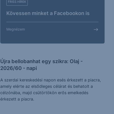
FRISS HÍREK
Kövessen minket a Facebookon is
Megnézem
Újra bellobanhat egy szikra: Olaj -
2026/60 - napi
A szerdai kereskedési napon esés érkezett a piacra,
amely elérte az elsődleges célárat és behatolt a
célzónába, majd csütörtökön erős emelkedés
érkezett a piacra.