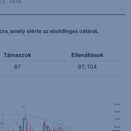
us 3. 08:59
ra, amely elérte az elsődleges célárat.
Támaszok
Ellenállások
87
97; 104