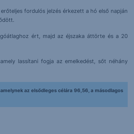
erőteljes fordulós jelzés érkezett a hó első napján
ődött.
óátlaghoz ért, majd az éjszaka áttörte és a 20
, amely lassítani fogja az emelkedést, sőt néhány
amelynek az elsődleges célára 96,56, a másodlagos