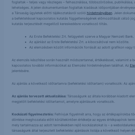
foglaltak – teljes vagy részleges – felhasználása, többszörözése, publikálása,
lehetséges. A jelen dokumentumban foglaltak kiadásuk időpontjában érvényese
a Társaság ügyletek előtti tájékoztatásról szóló
hirdetményében
. Jelen dokum
a befektetéssel kapcsolatos kutatás függetlenségének előmozdítását célzó jog
kutatás terjesztését megelőző kereskedésre vonatkozó tiltás.
Az Erste Befektetési Zrt. felügyeleti szerve a Magyar Nemzeti Bank.
Az ajánlást az Erste Befektetési Zrt. a kibocsátóval nem közölte.
Az elemzésben közölt információk forrását az adott grafikon vagy tá
Az elemzés készítése során használt módszertannal, értékeléssel, valamint a be
kapcsolatos további információkat az Elemzési hirdetményben találhat. Az
El
jelentésére.
Az ajánlás a következő időtartamra (befektetési időtartam) vonatkozik: Az aján
Az ajánlás tervezett aktualizálása:
Társaságunk az általa korábban kiadott elemz
megjelölt befektetési időtartamot, amelyre ajánlásunk vonatkozik.
Kockázati figyelmeztetés:
Felhívjuk figyelmét arra, hogy az értékpapírokba t
döntése meghozatala előtt körültekintően értékelje az egyes értékpapírok term
mely tartalmazza az adott termékekben rejlő kockázatokat is – a weboldalunko
társaságunk által terjesztett befektetési ajánlások listája a következő helyen 