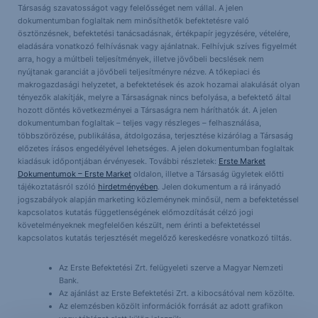
Társaság szavatosságot vagy felelősséget nem vállal. A jelen
dokumentumban foglaltak nem minősíthetők befektetésre való
ösztönzésnek, befektetési tanácsadásnak, értékpapír jegyzésére, vételére,
eladására vonatkozó felhívásnak vagy ajánlatnak. Felhívjuk szíves figyelmét
arra, hogy a múltbeli teljesítmények, illetve jövőbeli becslések nem
nyújtanak garanciát a jövőbeli teljesítményre nézve. A tőkepiaci és
makrogazdasági helyzetet, a befektetések és azok hozamai alakulását olyan
tényezők alakítják, melyre a Társaságnak nincs befolyása, a befektető által
hozott döntés következményei a Társaságra nem háríthatók át. A jelen
dokumentumban foglaltak – teljes vagy részleges – felhasználása,
többszörözése, publikálása, átdolgozása, terjesztése kizárólag a Társaság
előzetes írásos engedélyével lehetséges. A jelen dokumentumban foglaltak
kiadásuk időpontjában érvényesek. További részletek:
Erste Market
Dokumentumok – Erste Market
oldalon, illetve a Társaság ügyletek előtti
tájékoztatásról szóló
hirdetményében
. Jelen dokumentum a rá irányadó
jogszabályok alapján marketing közleménynek minősül, nem a befektetéssel
kapcsolatos kutatás függetlenségének előmozdítását célzó jogi
követelményeknek megfelelően készült, nem érinti a befektetéssel
kapcsolatos kutatás terjesztését megelőző kereskedésre vonatkozó tiltás.
Az Erste Befektetési Zrt. felügyeleti szerve a Magyar Nemzeti
Bank.
Az ajánlást az Erste Befektetési Zrt. a kibocsátóval nem közölte.
Az elemzésben közölt információk forrását az adott grafikon