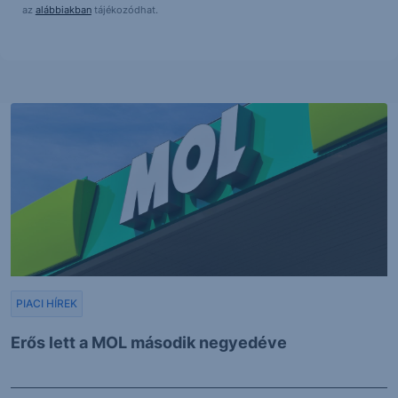
az
alábbiakban
tájékozódhat.
PIACI HÍREK
Erős lett a MOL második negyedéve