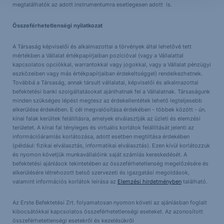
megtalálhatók az adott instrumentumra esetlegesen adott is.
Összeférhetetlenségi nyilatkozat
A Társaság képviselői és alkalmazottai a törvények által lehetővé tett
mértékben a Vállalat értékpapírjaiban pozícióval (vagy a Vállalattal
kapcsolatos opciókkal, warrantokkal vagy jogokkal, vagy a Vállalat pénzügyi
eszközeiben vagy más értékpapírjaiban érdekeltséggel) rendelkezhetnek.
Továbbá a Társaság, annak társult vállalatai, képviselői és alkalmazottai
befektetési banki szolgáltatásokat ajánlhatnak fel a Vállalatnak. Társaságunk
minden szükséges lépést megtesz az érdekellentétek lehető legteljesebb
elkerülése érdekében. E cél megvalósítása érdekében - többek között - ún.
kínai falak kerültek felállításra, amelyek elválasztják az üzleti és elemzési
területet. A kínai fal tényleges és virtuális korlátok felállítását jelenti az
információáramlás korlátozása, adott esetben megtiltása érdekében
(például: fizikai elválasztás, informatikai elválasztás). Ezen kívül korlátozzuk
és nyomon követjük munkavállalóink saját számlás kereskedését. A
befektetési ajánlások tekintetében az összeférhetetlenség megelőzésére és
elkerülésére létrehozott belső szervezeti és igazgatási megoldások,
valamint információs korlátok leírása az
Elemzési hirdetményben
található.
Az Erste Befektetési Zrt. folyamatosan nyomon követi az ajánlásban foglalt
kibocsátókkal kapcsolatos összeférhetetlenségi eseteket. Az azonosított
összeférhetetlenségi esetekről és kezelésükről