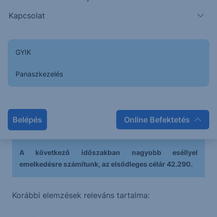
Kapcsolat
Áttörte az ellenállást az árfolyam, megnyitotta az
GYIK
utat a bull szcenáriók előtt.
Panaszkezelés
Intraday idősíkon egy jól látható impulzus hullám
fut, amelynek 5. alhulláma még hiányzik, az alhullám
további emelkedést hozhat, mielőtt megérkezik a
Belépés
Online Befektetés
korrekció.
A következő időszakban nagyobb eséllyel
emelkedésre számítunk, az elsődleges célár 42.290.
Korábbi elemzések releváns tartalma: