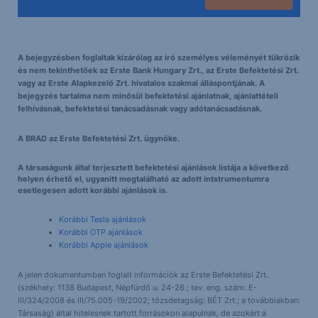
A bejegyzésben foglaltak kizárólag az író személyes véleményét tükrözik
és nem tekinthetőek az Erste Bank Hungary Zrt., az Erste Befektetési Zrt.
vagy az Erste Alapkezelő Zrt. hivatalos szakmai álláspontjának. A
bejegyzés tartalma nem minősül befektetési ajánlatnak, ajánlattételi
felhívásnak, befektetési tanácsadásnak vagy adótanácsadásnak.
A BRAD az Erste Befektetési Zrt. ügynöke.
A társaságunk által terjesztett befektetési ajánlások listája a következő
helyen érhető el, ugyanitt megtalálható az adott intstrumentumra
esetlegesen adott korábbi ajánlások is.
Korábbi Tesla ajánlások
Korábbi OTP ajánlások
Korábbi Apple ajánlások
A jelen dokumentumban foglalt információk az Erste Befektetési Zrt.
(székhely: 1138 Budapest, Népfürdő u. 24-26.; tev. eng. szám: E-
III/324/2008 és III/75.005-19/2002; tőzsdetagság: BÉT Zrt.; a továbbiakban:
Társaság) által hitelesnek tartott forrásokon alapulnak, de azokért a