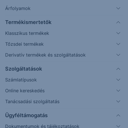
42.020).
Árfolyamok
Termékismertetők
Timeframe
Irány
Támaszok
Ellenállások
Klasszikus termékek
Napos
39.500
43.500
Tőzsdei termékek
Derivatív termékek és szolgáltatások
Szolgáltatások
Számlatípusok
Online kereskedés
Tanácsadási szolgáltatás
Ügyféltámogatás
Dokumentumok és tájékoztatások