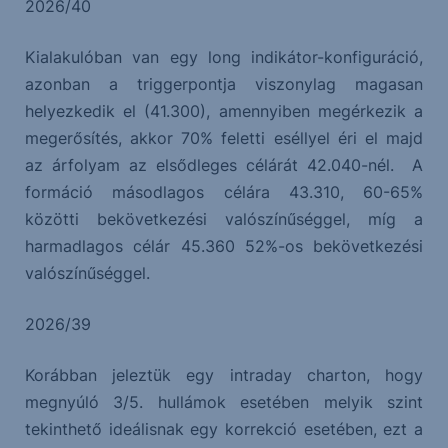
2026/40
Kialakulóban van egy long indikátor-konfiguráció,
azonban a triggerpontja viszonylag magasan
helyezkedik el (41.300), amennyiben megérkezik a
megerősítés, akkor 70% feletti eséllyel éri el majd
az árfolyam az elsődleges célárát 42.040-nél. A
formáció másodlagos célára 43.310, 60-65%
közötti bekövetkezési valószínűséggel, míg a
harmadlagos célár 45.360 52%-os bekövetkezési
valószínűséggel.
2026/39
Korábban jeleztük egy intraday charton, hogy
megnyúló 3/5. hullámok esetében melyik szint
tekinthető ideálisnak egy korrekció esetében, ezt a