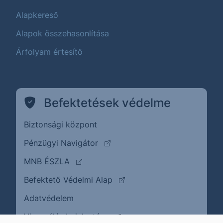
Alapkereső
Alapok összehasonlítása
Árfolyam értesítő
Befektetések védelme
Biztonsági központ
(külső oldalra ugrik)
Pénzügyi Navigátor
(külső oldalra ugrik)
MNB ÉSZLA
(külső oldalra ugrik)
Befektető Védelmi Alap
Adatvédelem
(külső oldalra ugrik)
Visszaélés bejelentése