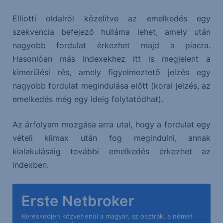
Elliotti oldalról közelítve az emelkedés egy
szekvencia befejező hulláma lehet, amely után
nagyobb fordulat érkezhet majd a piacra.
Hasonlóan más indexekhez itt is megjelent a
kimerülési rés, amely figyelmeztető jelzés egy
nagyobb fordulat megindulása előtt (korai jelzés, az
emelkedés még egy ideig folytatódhat).
Az árfolyam mozgása arra utal, hogy a fordulat egy
vételi klimax után fog megindulni, annak
kialakulásáig további emelkedés érkezhet az
indexben.
Erste Netbroker
Kereskedjen közvetlenül a magyar, az osztrák, a német