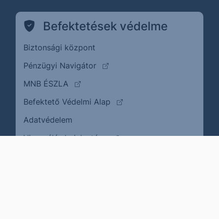
Befektetések védelme
Biztonsági központ
(külső oldalra ugrik)
Pénzügyi Navigátor
(külső oldalra ugrik)
MNB ÉSZLA
(külső oldalra ugrik)
Befektető Védelmi Alap
Adatvédelem
(külső oldalra ugrik)
Visszaélés bejelentése