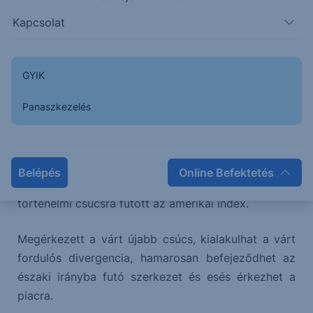
Kapcsolat
A látott emelkedés nem befolyásolja a korábban
kialakított képet a piacról (megérkezett az újabb
GYIK
csúcs), továbbra is a tető kialakulására és fordulós
Panaszkezelés
jelzés megjelenésére számítunk, ezért a korábban
megfogalmazott várakozásainkat fenntartjuk:
Várakozásainknak megfelelően a Shooting Star nem
Belépés
Online Befektetés
működött, nem hozott fordulatot, hanem újabb
történelmi csúcsra futott az amerikai index.
Megérkezett a várt újabb csúcs, kialakulhat a várt
fordulós divergencia, hamarosan befejeződhet az
északi irányba futó szerkezet és esés érkezhet a
piacra.