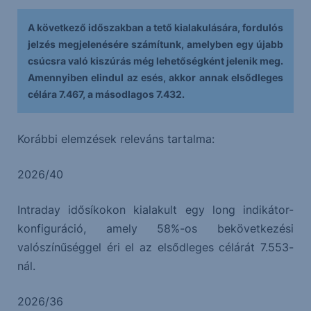
A következő időszakban a tető kialakulására, fordulós
jelzés megjelenésére számítunk, amelyben egy újabb
csúcsra való kiszúrás még lehetőségként jelenik meg.
Amennyiben elindul az esés, akkor annak elsődleges
célára 7.467, a másodlagos 7.432.
Korábbi elemzések releváns tartalma:
2026/40
Intraday idősíkokon kialakult egy long indikátor-
konfiguráció, amely 58%-os bekövetkezési
valószínűséggel éri el az elsődleges célárát 7.553-
nál.
2026/36