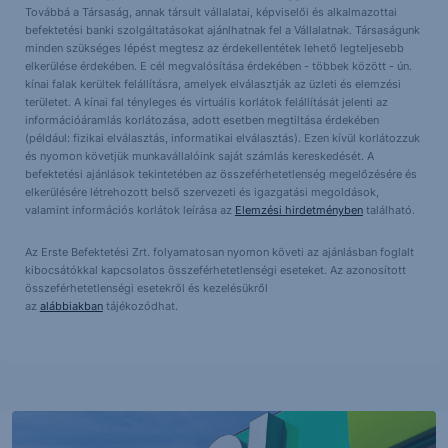
Továbbá a Társaság, annak társult vállalatai, képviselői és alkalmazottai
befektetési banki szolgáltatásokat ajánlhatnak fel a Vállalatnak. Társaságunk
minden szükséges lépést megtesz az érdekellentétek lehető legteljesebb
elkerülése érdekében. E cél megvalósítása érdekében - többek között - ún.
kínai falak kerültek felállításra, amelyek elválasztják az üzleti és elemzési
területet. A kínai fal tényleges és virtuális korlátok felállítását jelenti az
információáramlás korlátozása, adott esetben megtiltása érdekében
(például: fizikai elválasztás, informatikai elválasztás). Ezen kívül korlátozzuk
és nyomon követjük munkavállalóink saját számlás kereskedését. A
befektetési ajánlások tekintetében az összeférhetetlenség megelőzésére és
elkerülésére létrehozott belső szervezeti és igazgatási megoldások,
valamint információs korlátok leírása az
Elemzési hirdetményben
található.
Az Erste Befektetési Zrt. folyamatosan nyomon követi az ajánlásban foglalt
kibocsátókkal kapcsolatos összeférhetetlenségi eseteket. Az azonosított
összeférhetetlenségi esetekről és kezelésükről
az
alábbiakban
tájékozódhat.