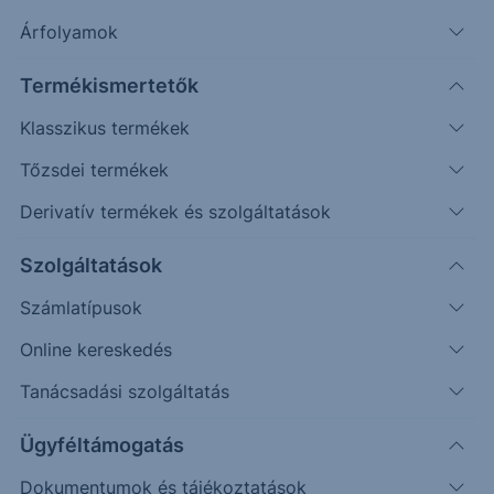
Árfolyamok
Timeframe
Irány
Támaszok
Ellenállások
Termékismertetők
Napos
7.265
7.520
Klasszikus termékek
Tőzsdei termékek
Derivatív termékek és szolgáltatások
Szolgáltatások
Számlatípusok
Online kereskedés
Tanácsadási szolgáltatás
Ügyféltámogatás
Dokumentumok és tájékoztatások