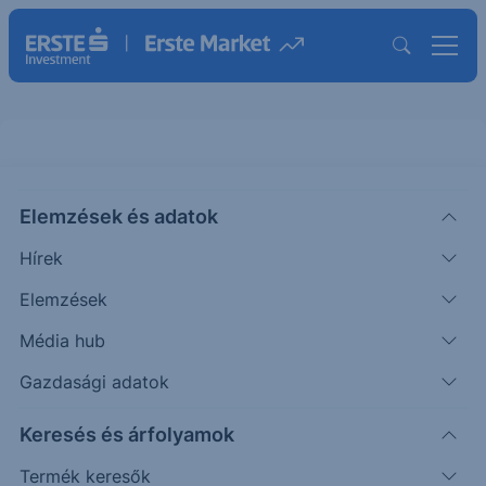
Még tart a tetőépítés: S&P500 -
Elemzések és adatok
2026/43 - napi
Hírek
CHART EXTRA
Elemzések
|
Puppi Adrián
Szakmai vezető
2026. június 2. 09:06
Média hub
Gazdasági adatok
Az elmúlt időszakban emelkedés érkezett a
Keresés és árfolyamok
piacra.
Termék keresők