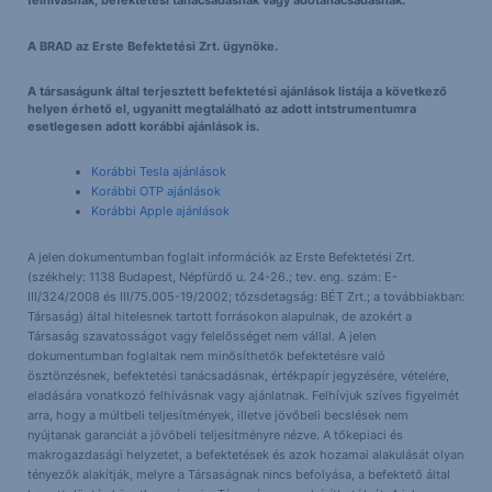
felhívásnak, befektetési tanácsadásnak vagy adótanácsadásnak.
A BRAD az Erste Befektetési Zrt. ügynöke.
A társaságunk által terjesztett befektetési ajánlások listája a következő
helyen érhető el, ugyanitt megtalálható az adott intstrumentumra
esetlegesen adott korábbi ajánlások is.
Korábbi Tesla ajánlások
Korábbi OTP ajánlások
Korábbi Apple ajánlások
A jelen dokumentumban foglalt információk az Erste Befektetési Zrt.
(székhely: 1138 Budapest, Népfürdő u. 24-26.; tev. eng. szám: E-
III/324/2008 és III/75.005-19/2002; tőzsdetagság: BÉT Zrt.; a továbbiakban:
Társaság) által hitelesnek tartott forrásokon alapulnak, de azokért a
Társaság szavatosságot vagy felelősséget nem vállal. A jelen
dokumentumban foglaltak nem minősíthetők befektetésre való
ösztönzésnek, befektetési tanácsadásnak, értékpapír jegyzésére, vételére,
eladására vonatkozó felhívásnak vagy ajánlatnak. Felhívjuk szíves figyelmét
arra, hogy a múltbeli teljesítmények, illetve jövőbeli becslések nem
nyújtanak garanciát a jövőbeli teljesítményre nézve. A tőkepiaci és
makrogazdasági helyzetet, a befektetések és azok hozamai alakulását olyan
tényezők alakítják, melyre a Társaságnak nincs befolyása, a befektető által