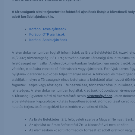
A társaságunk által terjesztett befektetési ajánlások listája a következő h
adott korábbi ajánlások is.
Korábbi Tesla ajánlások
Korábbi OTP ajánlások
Korábbi Apple ajánlások
A jelen dokumentumban foglalt információk az Erste Befektetési Zrt. (székhely:
19/2002; tőzsdetagság: BÉT Zrt.; a továbbiakban: Társaság) által hitelesnek t
felelősséget nem vállal. A jelen dokumentumban foglaltak nem minősíthetők be
vételére, eladására vonatkozó felhívásnak vagy ajánlatnak. Felhívjuk szíves fig
nyújtanak garanciát a jövőbeli teljesítményre nézve. A tőkepiaci és makrogazd
alakítják, melyre a Társaságnak nincs befolyása, a befektető által hozott dö
foglaltak – teljes vagy részleges – felhasználása, többszörözése, publikálása,
lehetséges. A jelen dokumentumban foglaltak kiadásuk időpontjában érvényese
a Társaság ügyletek előtti tájékoztatásról szóló
hirdetményében
. Jelen dokum
a befektetéssel kapcsolatos kutatás függetlenségének előmozdítását célzó jog
kutatás terjesztését megelőző kereskedésre vonatkozó tiltás.
Az Erste Befektetési Zrt. felügyeleti szerve a Magyar Nemzeti Bank.
Az ajánlást az Erste Befektetési Zrt. a kibocsátóval nem közölte.
Az elemzésben közölt információk forrását az adott grafikon vagy tá