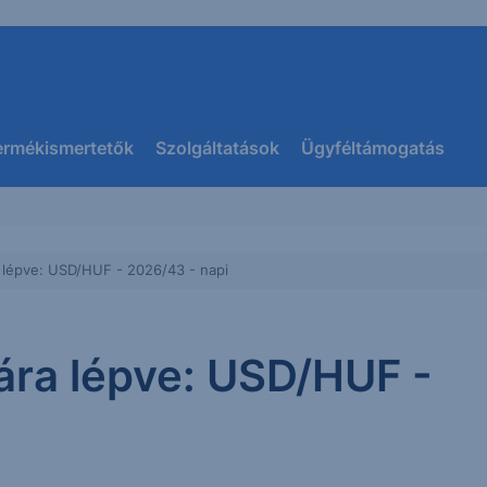
ermékismertetők
Szolgáltatások
Ügyféltámogatás
a lépve: USD/HUF - 2026/43 - napi
jára lépve: USD/HUF -