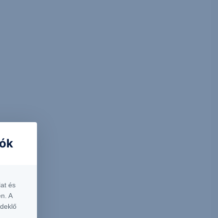
iók
at és
n. A
rdeklő