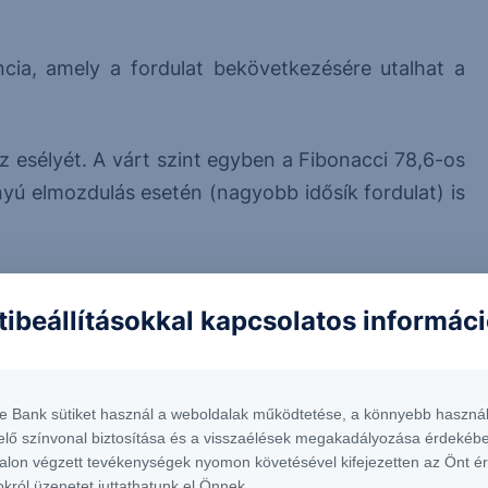
cia, amely a fordulat bekövetkezésére utalhat a
az esélyét. A várt szint egyben a Fibonacci 78,6-os
nyú elmozdulás esetén (nagyobb idősík fordulat) is
tibeállításokkal kapcsolatos informác
ikátor-konfiguráció, amelynek az elsődleges célára
ószínűség mellett. A kontextusa egyelőre nem
 jelen helyzetben a statisztikai adatokhoz képest
te Bank sütiket használ a weboldalak működtetése, a könnyebb használ
elő színvonal biztosítása és a visszaélések megakadályozása érdekébe
alon végzett tevékenységek nyomon követésével kifejezetten az Önt é
okról üzenetet juttathatunk el Önnek.