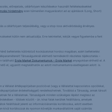
cslés, előrejelzés, célárfolyam készítésekor használt feltételezésekkel
emzési hirdetmény
ezen túlmenően magyarázatot ad az ajánlások (Long, Short)
lás a célárfolyam teljesüléséig, vagy a stop-loss aktiválódásáig érvényes.
éseket külön nem aktualizálja. Erre tekintettel, kérjük vegye figyelembe a fent
örténő befektetés különböző kockázatokat hordoz magában, ezért befektetési
ékparamétereit! Társaságunknál elérhető termékekről részletes tájékoztatás –
n található
Erste Market Dokumentumok – Erste Market
anyagokban érthető el. A
érhető el, ugyanitt megtalálhatók az adott instrumentumra esetlegesen adott is.
 a Vállalat értékpapírjaiban pozícióval (vagy a Vállalattal kapcsolatos opciókkal,
tékpapírjaiban érdekeltséggel) rendelkezhetnek. Továbbá a Társaság, annak társult
nlhatnak fel a Vállalatnak. Társaságunk minden szükséges lépést megtesz az
dekében - többek között - ún. kínai falak kerültek felállításra, amelyek
orlátok felállítását jelenti az információáramlás korlátozása, adott esetben
 Ezen kívül korlátozzuk és nyomon követjük munkavállalóink saját számlás