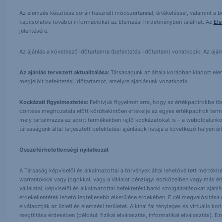
Az elemzés készítése során használt módszertannal, értékeléssel, valamint a be
kapcsolatos további információkat az Elemzési hirdetményben találhat. Az
El
jelentésére.
Az ajánlás a következő időtartamra (befektetési időtartam) vonatkozik: Az aján
Az ajánlás tervezett aktualizálása:
Társaságunk az általa korábban kiadott elemz
megjelölt befektetési időtartamot, amelyre ajánlásunk vonatkozik.
Kockázati figyelmeztetés:
Felhívjuk figyelmét arra, hogy az értékpapírokba t
döntése meghozatala előtt körültekintően értékelje az egyes értékpapírok term
mely tartalmazza az adott termékekben rejlő kockázatokat is – a weboldalunko
társaságunk által terjesztett befektetési ajánlások listája a következő helyen 
Összeférhetetlenségi nyilatkozat
A Társaság képviselői és alkalmazottai a törvények által lehetővé tett mértékben
warrantokkal vagy jogokkal, vagy a Vállalat pénzügyi eszközeiben vagy más ér
vállalatai, képviselői és alkalmazottai befektetési banki szolgáltatásokat ajá
érdekellentétek lehető legteljesebb elkerülése érdekében. E cél megvalósítása ér
elválasztják az üzleti és elemzési területet. A kínai fal tényleges és virtuális k
megtiltása érdekében (például: fizikai elválasztás, informatikai elválasztás).