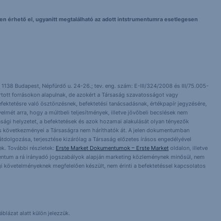
elyen érhető el, ugyanitt megtalálható az adott intstrumentumra esetlegesen
 1138 Budapest, Népfürdő u. 24-26.; tev. eng. szám: E-III/324/2008 és III/75.005-
artott forrásokon alapulnak, de azokért a Társaság szavatosságot vagy
fektetésre való ösztönzésnek, befektetési tanácsadásnak, értékpapír jegyzésére,
yelmét arra, hogy a múltbeli teljesítmények, illetve jövőbeli becslések nem
asági helyzetet, a befektetések és azok hozamai alakulását olyan tényezők
ntés következményei a Társaságra nem háríthatók át. A jelen dokumentumban
 átdolgozása, terjesztése kizárólag a Társaság előzetes írásos engedélyével
k. További részletek:
Erste Market Dokumentumok – Erste Market
oldalon, illetve
entum a rá irányadó jogszabályok alapján marketing közleménynek minősül, nem
i követelményeknek megfelelően készült, nem érinti a befektetéssel kapcsolatos
blázat alatt külön jelezzük.