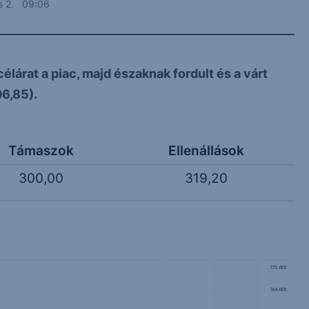
us 2. 09:06
élárat a piac, majd északnak fordult és a várt
06,85).
Támaszok
Ellenállások
300,00
319,20