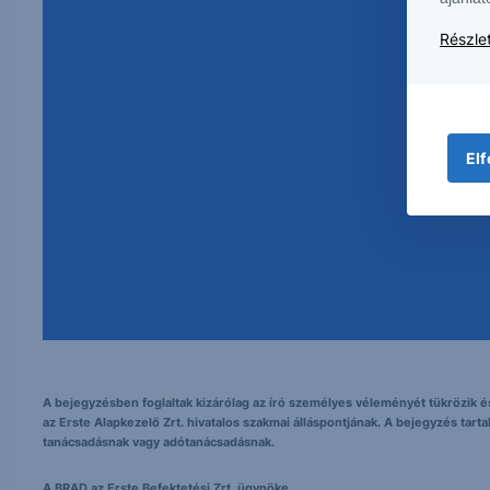
Részlet
Erste NetBroker
Elf
A bejegyzésben foglaltak kizárólag az író személyes véleményét tükrözik és
az Erste Alapkezelő Zrt. hivatalos szakmai álláspontjának. A bejegyzés tarta
tanácsadásnak vagy adótanácsadásnak.
A BRAD az Erste Befektetési Zrt. ügynöke.