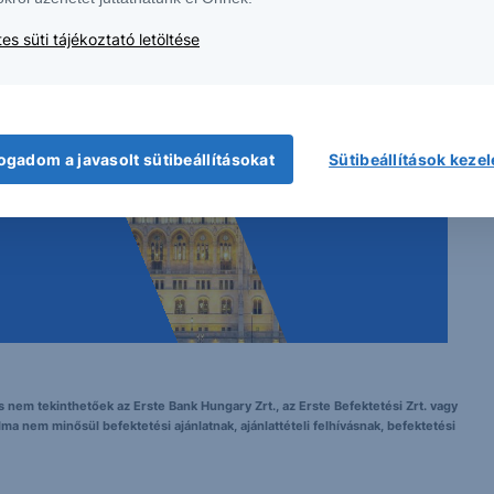
es süti tájékoztató letöltése
ogadom a javasolt sütibeállításokat
Sütibeállítások keze
 nem tekinthetőek az Erste Bank Hungary Zrt., az Erste Befektetési Zrt. vagy
lma nem minősül befektetési ajánlatnak, ajánlattételi felhívásnak, befektetési