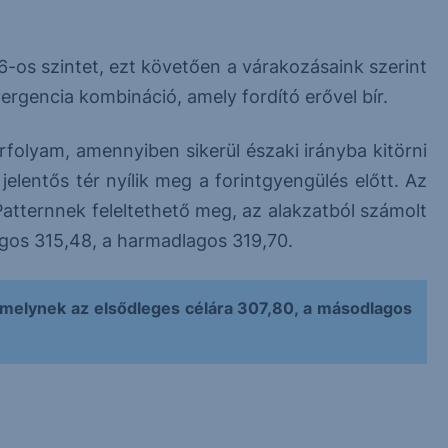
,6-os szintet, ezt követően a várakozásaink szerint
ergencia kombináció, amely fordító erővel bír.
olyam, amennyiben sikerül északi irányba kitörni
jelentős tér nyílik meg a forintgyengülés előtt. Az
tternnek feleltethető meg, az alakzatból számolt
agos 315,48, a harmadlagos 319,70.
melynek az elsődleges célára 307,80, a másodlagos