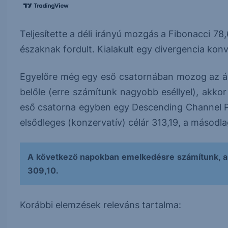
Teljesítette a déli irányú mozgás a Fibonacci 78
északnak fordult. Kialakult egy divergencia konv
Egyelőre még egy eső csatornában mozog az árf
belőle (erre számítunk nagyobb eséllyel), akkor 
eső csatorna egyben egy Descending Channel Pa
elsődleges (konzervatív) célár 313,19, a másodl
A következő napokban emelkedésre számítunk, a
309,10.
Korábbi elemzések releváns tartalma: