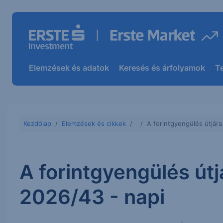
Elemzések és adatok
Keresés és árfolyamok
T
Kezdőlap
Elemzések és cikkek
A forintgyengülés útjár
A forintgyengülés út
2026/43 - napi