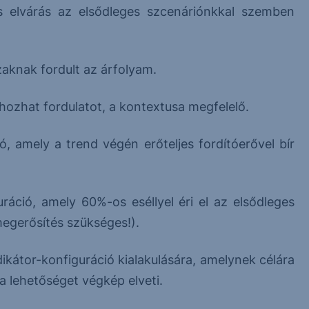
lis elvárás az elsődleges szcenáriónkkal szemben
szaknak fordult az árfolyam.
hozhat fordulatot, a kontextusa megfelelő.
ó, amely a trend végén erőteljes fordítóerővel bír
ráció, amely 60%-os eséllyel éri el az elsődleges
megerősítés szükséges!).
ikátor-konfiguráció kialakulására, amelynek célára
s a lehetőséget végkép elveti.