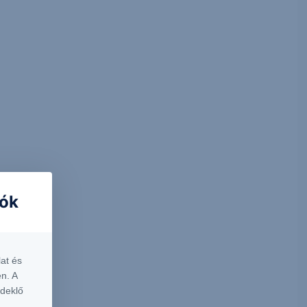
iók
at és
n. A
rdeklő