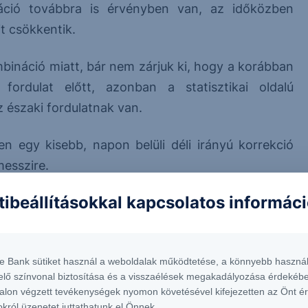
ráció továbbra is érvényben van, az időközben
it csökkentik.
mbináció miatt, bár nem zárjuk ki, hogy a korábban
fordulat előtt, azonban a statisztikai oldalú
 északi fordulatnak van.
en egy kisebb, napon belüli déli irányú korrekció
messzire.
tibeállításokkal kapcsolatos informác
amelynek az elsődleges célára 357,60.
te Bank sütiket használ a weboldalak működtetése, a könnyebb használ
elő színvonal biztosítása és a visszaélések megakadályozása érdekébe
alon végzett tevékenységek nyomon követésével kifejezetten az Önt é
okról üzenetet juttathatunk el Önnek.