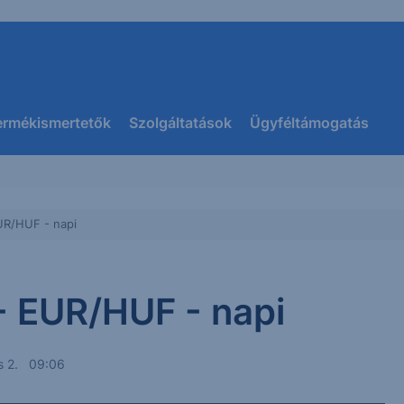
ermékismertetők
Szolgáltatások
Ügyféltámogatás
UR/HUF - napi
- EUR/HUF - napi
us 2. 09:06