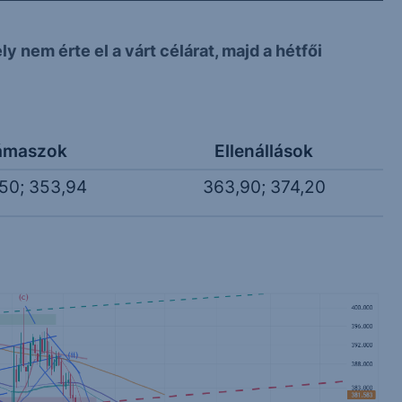
y nem érte el a várt célárat, majd a hétfői
ámaszok
Ellenállások
50; 353,94
363,90; 374,20