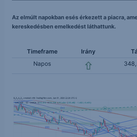
Az elmúlt napokban esés érkezett a piacra, amel
kereskedésben emelkedést láthattunk.
Timeframe
Irány
T
Napos
348,