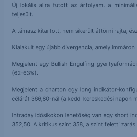
Új lokális aljra futott az árfolyam, a minimá
teljesült.
A támasz kitartott, nem sikerült áttörni rajta, é
Kialakult egy újabb divergencia, amely immáron 
Megjelent egy Bullish Engulfing gyertyaformáci
(62-63%).
Megjelent a charton egy long indikátor-konfigu
célárát 366,80-nál (a keddi kereskedési napon 
Intraday idősíkokon lehetőség van egy short ind
352,50. A kritikus szint 358, a szint feletti zárá