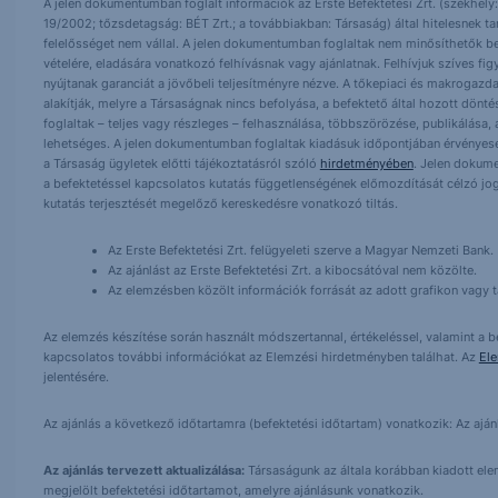
A jelen dokumentumban foglalt információk az Erste Befektetési Zrt. (székhely:
19/2002; tőzsdetagság: BÉT Zrt.; a továbbiakban: Társaság) által hitelesnek t
felelősséget nem vállal. A jelen dokumentumban foglaltak nem minősíthetők be
vételére, eladására vonatkozó felhívásnak vagy ajánlatnak. Felhívjuk szíves fig
nyújtanak garanciát a jövőbeli teljesítményre nézve. A tőkepiaci és makrogazd
alakítják, melyre a Társaságnak nincs befolyása, a befektető által hozott dö
foglaltak – teljes vagy részleges – felhasználása, többszörözése, publikálása,
lehetséges. A jelen dokumentumban foglaltak kiadásuk időpontjában érvényese
a Társaság ügyletek előtti tájékoztatásról szóló
hirdetményében
. Jelen dokum
a befektetéssel kapcsolatos kutatás függetlenségének előmozdítását célzó jog
kutatás terjesztését megelőző kereskedésre vonatkozó tiltás.
Az Erste Befektetési Zrt. felügyeleti szerve a Magyar Nemzeti Bank.
Az ajánlást az Erste Befektetési Zrt. a kibocsátóval nem közölte.
Az elemzésben közölt információk forrását az adott grafikon vagy tá
Az elemzés készítése során használt módszertannal, értékeléssel, valamint a be
kapcsolatos további információkat az Elemzési hirdetményben találhat. Az
El
jelentésére.
Az ajánlás a következő időtartamra (befektetési időtartam) vonatkozik: Az aján
Az ajánlás tervezett aktualizálása:
Társaságunk az általa korábban kiadott elemz
megjelölt befektetési időtartamot, amelyre ajánlásunk vonatkozik.