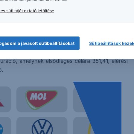
lyesnek, akkor a déli irányú mozgás több idősíkon
es süti tájékoztató letöltése
 jelentős forinterősödés érkezhet a piacra az év
ogadom a javasolt sütibeállításokat
Sütibeállítások keze
uráció, amelynek elsődleges célára 351,41, elérési
ő.