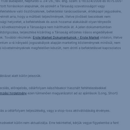
 1138 Budapest, Népfürdő u. 24-26.; tev. eng. szám: E-III/324/2008 és III/75.005-
artott forrásokon alapulnak, de azokért a Társaság szavatosságot vagy
fektetésre való ösztönzésnek, befektetési tanácsadásnak, értékpapír jegyzésére,
yelmét arra, hogy a múltbeli teljesítmények, illetve jövőbeli becslések nem
asági helyzetet, a befektetések és azok hozamai alakulását olyan tényezők
ntés következményei a Társaságra nem háríthatók át. A jelen dokumentumban
 átdolgozása, terjesztése kizárólag a Társaság előzetes írásos engedélyével
k. További részletek:
Erste Market Dokumentumok – Erste Market
oldalon, illetve
entum a rá irányadó jogszabályok alapján marketing közleménynek minősül, nem
i követelményeknek megfelelően készült, nem érinti a befektetéssel kapcsolatos
blázat alatt külön jelezzük.
cslés, előrejelzés, célárfolyam készítésekor használt feltételezésekkel
emzési hirdetmény
ezen túlmenően magyarázatot ad az ajánlások (Long, Short)
lás a célárfolyam teljesüléséig, vagy a stop-loss aktiválódásáig érvényes.
éseket külön nem aktualizálja. Erre tekintettel, kérjük vegye figyelembe a fent