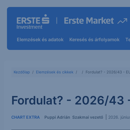
Elemzések és adatok
Keresés és árfolyamok
T
Kezdőlap
Elemzések és cikkek
Fordulat? - 2026/43 - E
Fordulat? - 2026/43 
|
CHART EXTRA
Puppi Adrián
Szakmai vezető
2026. júni