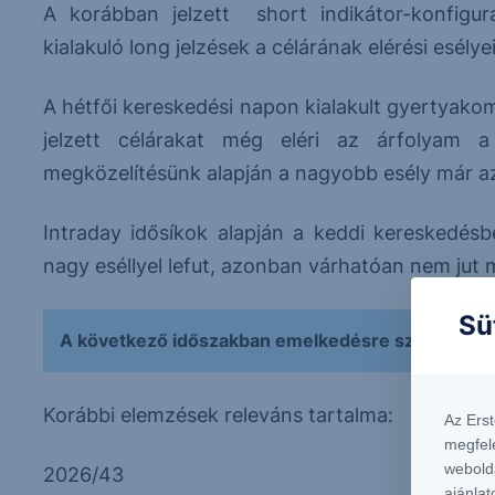
A korábban jelzett short indikátor-konfigu
kialakuló long jelzések a célárának elérési esélye
A hétfői kereskedési napon kialakult gyertyako
jelzett célárakat még eléri az árfolyam a 
megközelítésünk alapján a nagyobb esély már az
Intraday idősíkok alapján a keddi kereskedésb
nagy eséllyel lefut, azonban várhatóan nem jut 
Sü
A következő időszakban emelkedésre számítunk, 
Korábbi elemzések releváns tartalma:
Az Ers
megfel
webold
2026/43
ajánlat