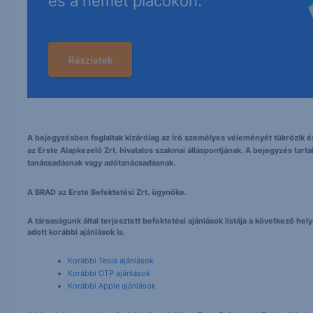
és a német piacokon.
Részletek
A bejegyzésben foglaltak kizárólag az író személyes véleményét tükrözik és
az Erste Alapkezelő Zrt. hivatalos szakmai álláspontjának. A bejegyzés tarta
tanácsadásnak vagy adótanácsadásnak.
A BRAD az Erste Befektetési Zrt. ügynöke.
A társaságunk által terjesztett befektetési ajánlások listája a következő h
adott korábbi ajánlások is.
Korábbi Tesla ajánlások
Korábbi OTP ajánlások
Korábbi Apple ajánlások