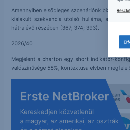
Amennyiben elsődleges szcenáriónk bizonyul he
Részlet
kialakult szekvencia utolsó hulláma, amelyből
hátralévő részében (367; 374; 393).
Elf
2026/40
Megjelent a charton egy short indikátor-konfig
valószínűsége 58%, kontextusa elvben megfelel
Erste NetBroker
Kereskedjen közvetlenül
a magyar, az amerikai, az osztrák