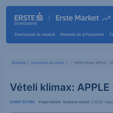
Elemzések és adatok
Keresés és árfolyamok
T
Kezdőlap
Elemzések és cikkek
Vételi klimax: APPLE - 2
Vételi klimax: APPLE
|
CHART EXTRA
Puppi Adrián
Szakmai vezető
2026. máju