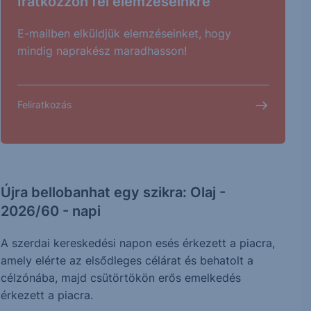
Iratkozzon fel elemzéseinkre
E-mailben elküldjük elemzéseinket, hogy
mindig naprakész maradhasson!
Feliratkozás
Újra bellobanhat egy szikra: Olaj -
2026/60 - napi
A szerdai kereskedési napon esés érkezett a piacra,
amely elérte az elsődleges célárat és behatolt a
célzónába, majd csütörtökön erős emelkedés
érkezett a piacra.