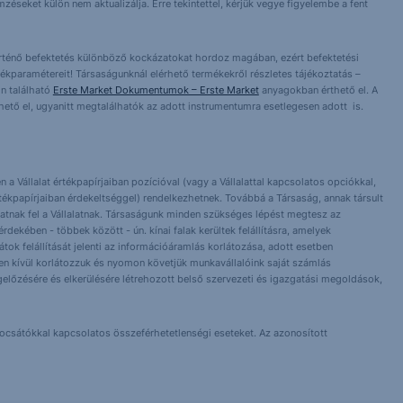
éseket külön nem aktualizálja. Erre tekintettel, kérjük vegye figyelembe a fent
örténő befektetés különböző kockázatokat hordoz magában, ezért befektetési
ékparamétereit! Társaságunknál elérhető termékekről részletes tájékoztatás –
n található
Erste Market Dokumentumok – Erste Market
anyagokban érthető el. A
érhető el, ugyanitt megtalálhatók az adott instrumentumra esetlegesen adott is.
 a Vállalat értékpapírjaiban pozícióval (vagy a Vállalattal kapcsolatos opciókkal,
tékpapírjaiban érdekeltséggel) rendelkezhetnek. Továbbá a Társaság, annak társult
nlhatnak fel a Vállalatnak. Társaságunk minden szükséges lépést megtesz az
dekében - többek között - ún. kínai falak kerültek felállításra, amelyek
orlátok felállítását jelenti az információáramlás korlátozása, adott esetben
 Ezen kívül korlátozzuk és nyomon követjük munkavállalóink saját számlás
előzésére és elkerülésére létrehozott belső szervezeti és igazgatási megoldások,
bocsátókkal kapcsolatos összeférhetetlenségi eseteket. Az azonosított