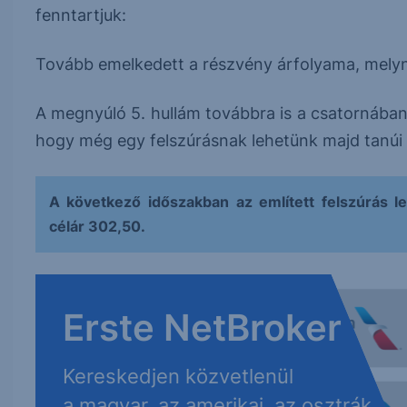
fenntartjuk:
Tovább emelkedett a részvény árfolyama, melynek
A megnyúló 5. hullám továbbra is a csatornában
hogy még egy felszúrásnak lehetünk majd tanúi a
A következő időszakban az említett felszúrás l
célár 302,50.
Erste NetBroker
Kereskedjen közvetlenül
a magyar, az amerikai, az osztrák