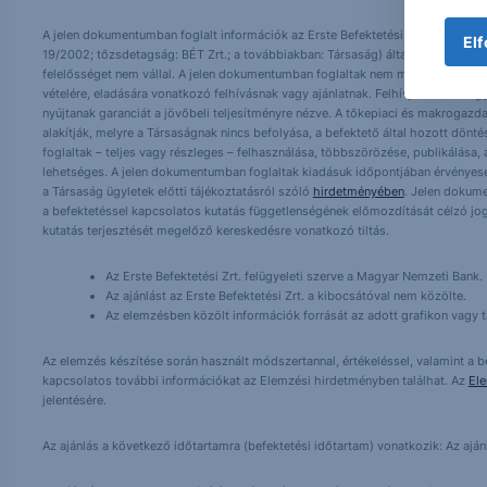
A jelen dokumentumban foglalt információk az Erste Befektetési Zrt. (székhely:
Elf
19/2002; tőzsdetagság: BÉT Zrt.; a továbbiakban: Társaság) által hitelesnek t
felelősséget nem vállal. A jelen dokumentumban foglaltak nem minősíthetők be
vételére, eladására vonatkozó felhívásnak vagy ajánlatnak. Felhívjuk szíves fig
nyújtanak garanciát a jövőbeli teljesítményre nézve. A tőkepiaci és makrogazd
alakítják, melyre a Társaságnak nincs befolyása, a befektető által hozott dö
foglaltak – teljes vagy részleges – felhasználása, többszörözése, publikálása,
lehetséges. A jelen dokumentumban foglaltak kiadásuk időpontjában érvényese
a Társaság ügyletek előtti tájékoztatásról szóló
hirdetményében
. Jelen dokum
a befektetéssel kapcsolatos kutatás függetlenségének előmozdítását célzó jog
kutatás terjesztését megelőző kereskedésre vonatkozó tiltás.
Az Erste Befektetési Zrt. felügyeleti szerve a Magyar Nemzeti Bank.
Az ajánlást az Erste Befektetési Zrt. a kibocsátóval nem közölte.
Az elemzésben közölt információk forrását az adott grafikon vagy tá
Az elemzés készítése során használt módszertannal, értékeléssel, valamint a be
kapcsolatos további információkat az Elemzési hirdetményben találhat. Az
El
jelentésére.
Az ajánlás a következő időtartamra (befektetési időtartam) vonatkozik: Az aján