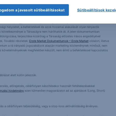
 1138 Budapest, Népfürdő u. 24-26.; tev. eng. szám: E-III/324/2008 és III/75.005-
ogadom a javasolt sütibeállításokat
Sütibeállítások keze
artott forrásokon alapulnak, de azokért a Társaság szavatosságot vagy
fektetésre való ösztönzésnek, befektetési tanácsadásnak, értékpapír jegyzésére,
yelmét arra, hogy a múltbeli teljesítmények, illetve jövőbeli becslések nem
asági helyzetet, a befektetések és azok hozamai alakulását olyan tényezők
ntés következményei a Társaságra nem háríthatók át. A jelen dokumentumban
 átdolgozása, terjesztése kizárólag a Társaság előzetes írásos engedélyével
k. További részletek:
Erste Market Dokumentumok – Erste Market
oldalon, illetve
entum a rá irányadó jogszabályok alapján marketing közleménynek minősül, nem
i követelményeknek megfelelően készült, nem érinti a befektetéssel kapcsolatos
blázat alatt külön jelezzük.
cslés, előrejelzés, célárfolyam készítésekor használt feltételezésekkel
emzési hirdetmény
ezen túlmenően magyarázatot ad az ajánlások (Long, Short)
lás a célárfolyam teljesüléséig, vagy a stop-loss aktiválódásáig érvényes.