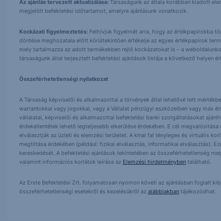
Az ajánlás tervezett aktualizálása:
Társaságunk az általa korábban kiadott elemz
megjelölt befektetési időtartamot, amelyre ajánlásunk vonatkozik.
Kockázati figyelmeztetés:
Felhívjuk figyelmét arra, hogy az értékpapírokba t
döntése meghozatala előtt körültekintően értékelje az egyes értékpapírok term
mely tartalmazza az adott termékekben rejlő kockázatokat is – a weboldalunko
társaságunk által terjesztett befektetési ajánlások listája a következő helyen 
Összeférhetetlenségi nyilatkozat
A Társaság képviselői és alkalmazottai a törvények által lehetővé tett mértékben
warrantokkal vagy jogokkal, vagy a Vállalat pénzügyi eszközeiben vagy más ér
vállalatai, képviselői és alkalmazottai befektetési banki szolgáltatásokat ajá
érdekellentétek lehető legteljesebb elkerülése érdekében. E cél megvalósítása ér
elválasztják az üzleti és elemzési területet. A kínai fal tényleges és virtuális k
megtiltása érdekében (például: fizikai elválasztás, informatikai elválasztás).
kereskedését. A befektetési ajánlások tekintetében az összeférhetetlenség meg
valamint információs korlátok leírása az
Elemzési hirdetményben
található.
Az Erste Befektetési Zrt. folyamatosan nyomon követi az ajánlásban foglalt ki
összeférhetetlenségi esetekről és kezelésükről az
alábbiakban
tájékozódhat.