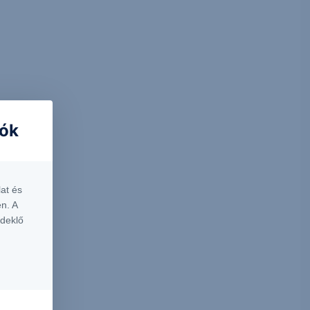
iók
at és
n. A
rdeklő