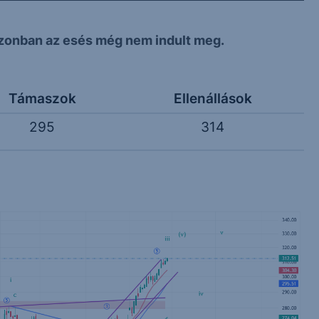
azonban az esés még nem indult meg.
Támaszok
Ellenállások
295
314