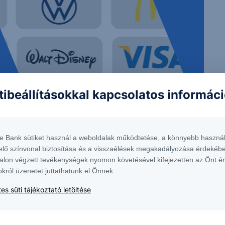
tibeállításokkal kapcsolatos informác
 nem tekinthetőek az Erste Bank Hungary Zrt., az Erste Befektetési Zrt. vagy
lma nem minősül befektetési ajánlatnak, ajánlattételi felhívásnak, befektetési
te Bank sütiket használ a weboldalak működtetése, a könnyebb használ
elő színvonal biztosítása és a visszaélések megakadályozása érdekébe
alon végzett tevékenységek nyomon követésével kifejezetten az Önt é
okról üzenetet juttathatunk el Önnek.
elyen érhető el, ugyanitt megtalálható az adott intstrumentumra esetlegesen
es süti tájékoztató letöltése