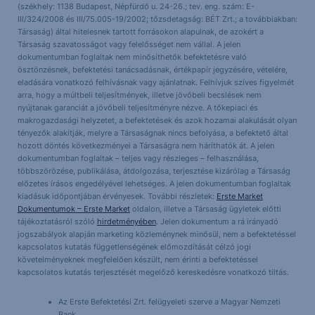
(székhely: 1138 Budapest, Népfürdő u. 24-26.; tev. eng. szám: E-
III/324/2008 és III/75.005-19/2002; tőzsdetagság: BÉT Zrt.; a továbbiakban:
Társaság) által hitelesnek tartott forrásokon alapulnak, de azokért a
Társaság szavatosságot vagy felelősséget nem vállal. A jelen
dokumentumban foglaltak nem minősíthetők befektetésre való
ösztönzésnek, befektetési tanácsadásnak, értékpapír jegyzésére, vételére,
eladására vonatkozó felhívásnak vagy ajánlatnak. Felhívjuk szíves figyelmét
arra, hogy a múltbeli teljesítmények, illetve jövőbeli becslések nem
nyújtanak garanciát a jövőbeli teljesítményre nézve. A tőkepiaci és
makrogazdasági helyzetet, a befektetések és azok hozamai alakulását olyan
tényezők alakítják, melyre a Társaságnak nincs befolyása, a befektető által
hozott döntés következményei a Társaságra nem háríthatók át. A jelen
dokumentumban foglaltak – teljes vagy részleges – felhasználása,
többszörözése, publikálása, átdolgozása, terjesztése kizárólag a Társaság
előzetes írásos engedélyével lehetséges. A jelen dokumentumban foglaltak
kiadásuk időpontjában érvényesek. További részletek:
Erste Market
Dokumentumok – Erste Market
oldalon, illetve a Társaság ügyletek előtti
tájékoztatásról szóló
hirdetményében
. Jelen dokumentum a rá irányadó
jogszabályok alapján marketing közleménynek minősül, nem a befektetéssel
kapcsolatos kutatás függetlenségének előmozdítását célzó jogi
követelményeknek megfelelően készült, nem érinti a befektetéssel
kapcsolatos kutatás terjesztését megelőző kereskedésre vonatkozó tiltás.
Az Erste Befektetési Zrt. felügyeleti szerve a Magyar Nemzeti
Bank.