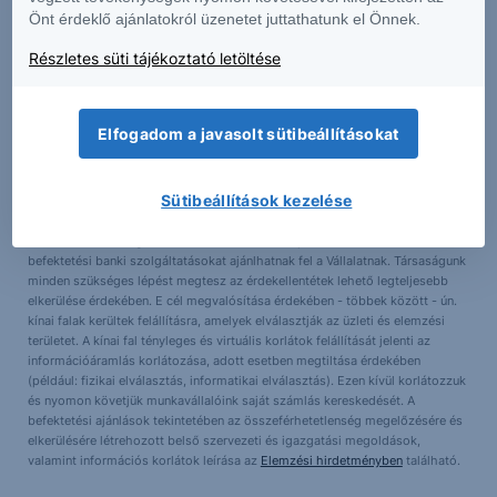
kockázatokat is – a weboldalunkon található
Erste Market Dokumentumok –
Önt érdeklő ajánlatokról üzenetet juttathatunk el Önnek.
Erste Market
anyagokban érthető el. A társaságunk által terjesztett
befektetési ajánlások listája a következő helyen érhető el, ugyanitt
Részletes süti tájékoztató letöltése
megtalálhatók az adott instrumentumra esetlegesen adott is.
Összeférhetetlenségi nyilatkozat
Elfogadom a javasolt sütibeállításokat
A Társaság képviselői és alkalmazottai a törvények által lehetővé tett
mértékben a Vállalat értékpapírjaiban pozícióval (vagy a Vállalattal
Sütibeállítások kezelése
kapcsolatos opciókkal, warrantokkal vagy jogokkal, vagy a Vállalat pénzügyi
eszközeiben vagy más értékpapírjaiban érdekeltséggel) rendelkezhetnek.
Továbbá a Társaság, annak társult vállalatai, képviselői és alkalmazottai
befektetési banki szolgáltatásokat ajánlhatnak fel a Vállalatnak. Társaságunk
minden szükséges lépést megtesz az érdekellentétek lehető legteljesebb
elkerülése érdekében. E cél megvalósítása érdekében - többek között - ún.
kínai falak kerültek felállításra, amelyek elválasztják az üzleti és elemzési
területet. A kínai fal tényleges és virtuális korlátok felállítását jelenti az
információáramlás korlátozása, adott esetben megtiltása érdekében
(például: fizikai elválasztás, informatikai elválasztás). Ezen kívül korlátozzuk
és nyomon követjük munkavállalóink saját számlás kereskedését. A
befektetési ajánlások tekintetében az összeférhetetlenség megelőzésére és
elkerülésére létrehozott belső szervezeti és igazgatási megoldások,
valamint információs korlátok leírása az
Elemzési hirdetményben
található.