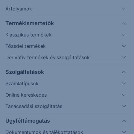
Timeframe
Irány
Támaszok
Ellenállások
Árfolyamok
Napos
87
104
Termékismertetők
Klasszikus termékek
Tőzsdei termékek
Derivatív termékek és szolgáltatások
Szolgáltatások
Számlatípusok
Online kereskedés
Tanácsadási szolgáltatás
Ügyféltámogatás
Dokumentumok és tájékoztatások