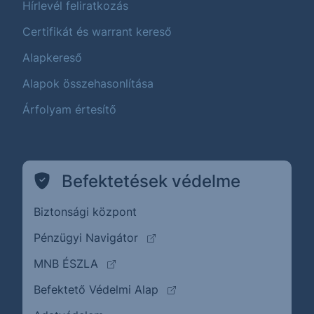
Hírlevél feliratkozás
Certifikát és warrant kereső
Alapkereső
Alapok összehasonlítása
Árfolyam értesítő
Befektetések védelme
Biztonsági központ
(külső oldalra ugrik)
Pénzügyi Navigátor
(külső oldalra ugrik)
MNB ÉSZLA
(külső oldalra ugrik)
Befektető Védelmi Alap