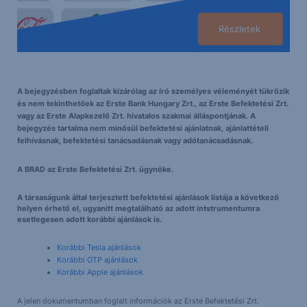
Részletek
A bejegyzésben foglaltak kizárólag az író személyes véleményét tükrözik
és nem tekinthetőek az Erste Bank Hungary Zrt., az Erste Befektetési Zrt.
vagy az Erste Alapkezelő Zrt. hivatalos szakmai álláspontjának. A
bejegyzés tartalma nem minősül befektetési ajánlatnak, ajánlattételi
felhívásnak, befektetési tanácsadásnak vagy adótanácsadásnak.
A BRAD az Erste Befektetési Zrt. ügynöke.
A társaságunk által terjesztett befektetési ajánlások listája a következő
helyen érhető el, ugyanitt megtalálható az adott intstrumentumra
esetlegesen adott korábbi ajánlások is.
Korábbi Tesla ajánlások
Korábbi OTP ajánlások
Korábbi Apple ajánlások
A jelen dokumentumban foglalt információk az Erste Befektetési Zrt.