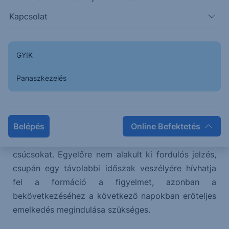
Megérkezett az árfolyam a szűken mért csatorna
Kapcsolat
aljhoz, egy támaszzónához és az RSI is támasz előtt
áll, mindez arra utal, hogy az előttünk álló
időszakban az esés megállhat és minimum egy
GYIK
emelkedési próbálkozásnak lehetünk majd
szemtanúi.
Panaszkezelés
A szituáció veszélye lehet, hogy a déli irányba tartó
szerkezet egy mély korrekciónak is megfeleltethető,
Belépés
Online Befektetés
amely után egy erőteljes északi irányú elmozdulás is
érkezhet, amely meghaladhatja majd az idei évi
csúcsokat. Egyelőre nem alakult ki fordulós jelzés,
csupán egy távolabbi időszak veszélyére hívhatja
fel a formáció a figyelmet, azonban a
bekövetkezéséhez a következő napokban erőteljes
emelkedés megindulása szükséges.