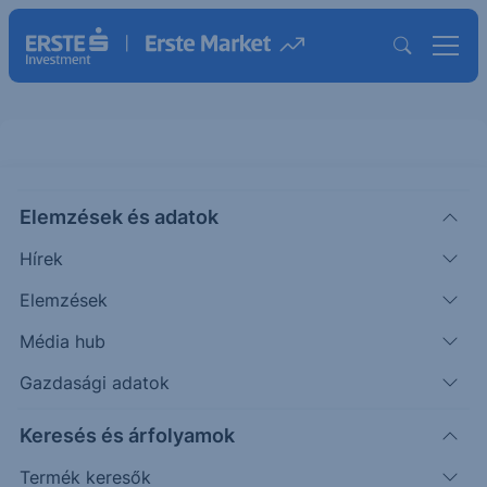
Megindul? - Olaj - 2026/40 - napi
Elemzések és adatok
CHART EXTRA
Hírek
|
Puppi Adrián
Szakmai vezető
2026. május 28. 23:20
Elemzések
Média hub
Az elmúlt időszakban esés érkezett a piacra,
Gazdasági adatok
amely elérte a várt célárat.
Keresés és árfolyamok
Termék keresők