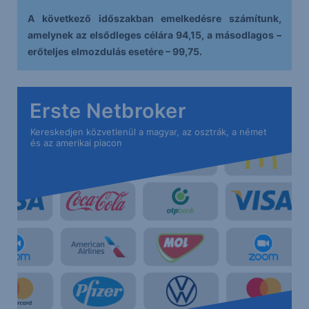
A következő időszakban emelkedésre számítunk,
amelynek az elsődleges célára 94,15, a másodlagos –
erőteljes elmozdulás esetére – 99,75.
Erste Netbroker
Kereskedjen közvetlenül a magyar, az osztrák, a német
és az amerikai piacon