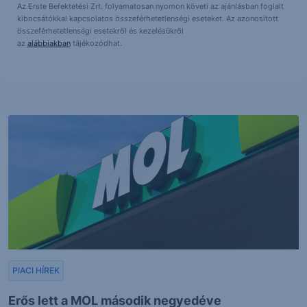
Az Erste Befektetési Zrt. folyamatosan nyomon követi az ajánlásban foglalt
kibocsátókkal kapcsolatos összeférhetetlenségi eseteket. Az azonosított
összeférhetetlenségi esetekről és kezelésükről
az
alábbiakban
tájékozódhat.
PIACI HÍREK
Erős lett a MOL második negyedéve