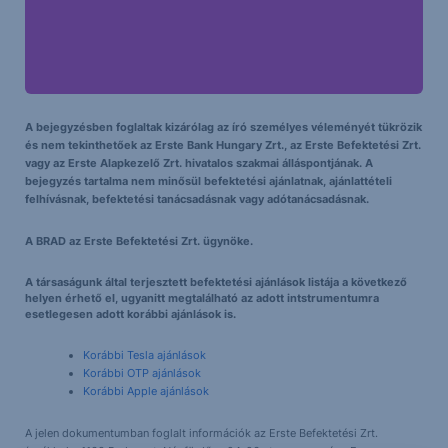
A bejegyzésben foglaltak kizárólag az író személyes véleményét tükrözik
és nem tekinthetőek az Erste Bank Hungary Zrt., az Erste Befektetési Zrt.
vagy az Erste Alapkezelő Zrt. hivatalos szakmai álláspontjának. A
bejegyzés tartalma nem minősül befektetési ajánlatnak, ajánlattételi
felhívásnak, befektetési tanácsadásnak vagy adótanácsadásnak.
A BRAD az Erste Befektetési Zrt. ügynöke.
A társaságunk által terjesztett befektetési ajánlások listája a következő
helyen érhető el, ugyanitt megtalálható az adott intstrumentumra
esetlegesen adott korábbi ajánlások is.
Korábbi Tesla ajánlások
Korábbi OTP ajánlások
Korábbi Apple ajánlások
A jelen dokumentumban foglalt információk az Erste Befektetési Zrt.