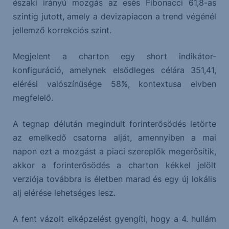
északi irányú mozgás az esés Fibonacci 61,8-as
szintig jutott, amely a devizapiacon a trend végénél
jellemző korrekciós szint.
Megjelent a charton egy short indikátor-
konfiguráció, amelynek elsődleges célára 351,41,
elérési valószínűsége 58%, kontextusa elvben
megfelelő.
A tegnap délután megindult forinterősödés letörte
az emelkedő csatorna alját, amennyiben a mai
napon ezt a mozgást a piaci szereplők megerősítik,
akkor a forinterősödés a charton kékkel jelölt
verziója továbbra is életben marad és egy új lokális
alj elérése lehetséges lesz.
A fent vázolt elképzelést gyengíti, hogy a 4. hullám