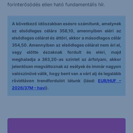
forinterősödés ellen ható fundamentális hír.
A következő időszakban esésre számítunk, amelynek
az elsődleges célára 358,10, amennyiben eléri az
elsődleges célárat és áttöri, akkor a másodlagos célár
354,50. Amennyiben az elsődleges célárat nem éri el,
vagy előtte északnak fordult és eléri, majd
meghaladja a 363,20-as szintet az árfolyam, akkor
jelentősen megváltoznak az esélyek és immár nagyon
valószínűvé válik, hogy bent van a várt alj és legalább
rövidtávon trendfordulót látunk (lásd:
EUR/HUF –
2026/37M – havi
).