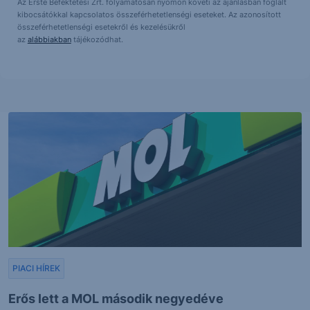
Az Erste Befektetési Zrt. folyamatosan nyomon követi az ajánlásban foglalt
kibocsátókkal kapcsolatos összeférhetetlenségi eseteket. Az azonosított
összeférhetetlenségi esetekről és kezelésükről
az
alábbiakban
tájékozódhat.
PIACI HÍREK
Erős lett a MOL második negyedéve