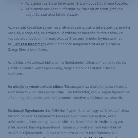
Az ajánlást az Erste Befektetési Zrt. a kibocsátóval nem közölte.
Az elemzésben közölt információk forrását az adott grafikon
vagy táblázat alatt külön jelezzük.
Az elemzés készítése során használt módszertannal, értékeléssel, valamint a
becslés, előrejelzés, célárfolyam készítésekor használt feltételezésekkel
kapcsolatos további információkat az Elemzési hirdetményben találhat.
Az
Elemzési hirdetmény
ezen túlmenően magyarázatot ad az ajánlások
(Long, Short) jelentésére.
Az ajánlás a következő időtartamra (befektetési időtartam) vonatkozik: Az
ajánlás a célárfolyam teljesüléséig, vagy a stop-loss aktiválódásáig
érvényes.
Az ajánlás tervezett aktualizálása:
Társaságunk az általa korábban kiadott
elemzéseket külön nem aktualizálja. Erre tekintettel, kérjük vegye figyelembe
a fent megjelölt befektetési időtartamot, amelyre ajánlásunk vonatkozik.
Kockázati figyelmeztetés:
Felhívjuk figyelmét arra, hogy az értékpapírokba
történő befektetés különböző kockázatokat hordoz magában, ezért
befektetési döntése meghozatala előtt körültekintően értékelje az egyes
értékpapírok termékparamétereit! Társaságunknál elérhető termékekről
részletes tájékoztatás – mely tartalmazza az adott termékekben rejlő