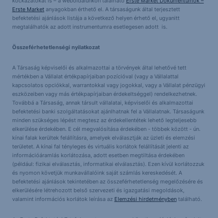
kockázatokat is – a weboldalunkon található
Erste Market Dokumentumok –
Erste Market
anyagokban érthető el. A társaságunk által terjesztett
befektetési ajánlások listája a következő helyen érhető el, ugyanitt
megtalálhatók az adott instrumentumra esetlegesen adott is.
Összeférhetetlenségi nyilatkozat
A Társaság képviselői és alkalmazottai a törvények által lehetővé tett
mértékben a Vállalat értékpapírjaiban pozícióval (vagy a Vállalattal
kapcsolatos opciókkal, warrantokkal vagy jogokkal, vagy a Vállalat pénzügyi
eszközeiben vagy más értékpapírjaiban érdekeltséggel) rendelkezhetnek.
Továbbá a Társaság, annak társult vállalatai, képviselői és alkalmazottai
befektetési banki szolgáltatásokat ajánlhatnak fel a Vállalatnak. Társaságunk
minden szükséges lépést megtesz az érdekellentétek lehető legteljesebb
elkerülése érdekében. E cél megvalósítása érdekében - többek között - ún.
kínai falak kerültek felállításra, amelyek elválasztják az üzleti és elemzési
területet. A kínai fal tényleges és virtuális korlátok felállítását jelenti az
információáramlás korlátozása, adott esetben megtiltása érdekében
(például: fizikai elválasztás, informatikai elválasztás). Ezen kívül korlátozzuk
és nyomon követjük munkavállalóink saját számlás kereskedését. A
befektetési ajánlások tekintetében az összeférhetetlenség megelőzésére és
elkerülésére létrehozott belső szervezeti és igazgatási megoldások,
valamint információs korlátok leírása az
Elemzési hirdetményben
található.