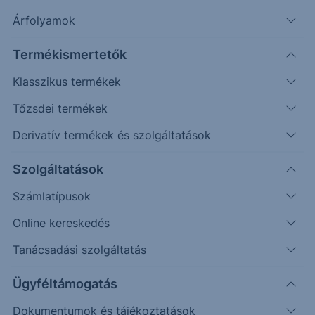
Árfolyamok
Timeframe
Irány
Támaszok
Ellenállások
Termékismertetők
Napos
348,50;
374,20
Klasszikus termékek
357,50
Tőzsdei termékek
Derivatív termékek és szolgáltatások
Szolgáltatások
Számlatípusok
Online kereskedés
Tanácsadási szolgáltatás
Ügyféltámogatás
Dokumentumok és tájékoztatások