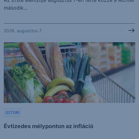
Az Erste elemzője augusztus 7-én tette közzé a Richter
második...
2026. augusztus 7.
SZTORI
Évtizedes mélyponton az infláció