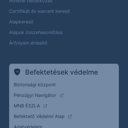
Hírlevél feliratkozás
Certifikát és warrant kereső
Alapkereső
Alapok összehasonlítása
Árfolyam értesítő
Befektetések védelme
Biztonsági központ
(külső oldalra ugrik)
Pénzügyi Navigátor
(külső oldalra ugrik)
MNB ÉSZLA
(külső oldalra ugrik)
Befektető Védelmi Alap
Adatvédelem