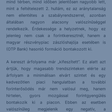
mind térben, mind időben jelentősen nagyobb lett,
mint a feltételezett 2. hullám, ez az aránytalanság
nem ellentétes a szabályrendszerrel, azonban
általában nagyon alacsony valószínűséggel
rendelkezik. Érdekessége a helyzetnek, hogy ez
jelenleg nem csak a forintkeresztnél, hanem a
magyar részvénypiac zászlóshajója esetében is
(OTP Bank) hasonló formáció bontakozott ki.
A kereszt árfolyama már „kifeszített”. Ez alatt azt
értjük, hogy magasabb trendszinteken elérte az
árfolyam a minimálisan elvárt szintet és egy
kedvezőtlen piaci hangulatban a további
forinterősödés már nem valósul meg, hanem
hirtelen, gyors mozgással forintgyengülés
bontakozik ki a piacon. Ebben az esetben
valószínűleg megjelenik egy negatív, a