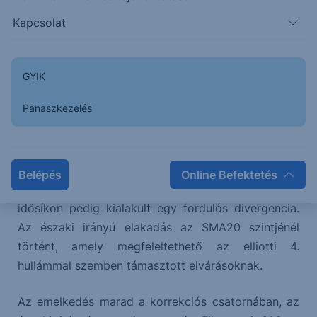
Kapcsolat
A kritikus szint (363,50) nem tört, előtte lefordult
az árfolyam, így értelemszerűen nem sikerült felette
GYIK
zárnia, a forinterősödés szcenáriója továbbra is
Panaszkezelés
életben van.
Kialakult egy rejtett divergencia, amely a várt utolsó
előtti hullámra jellemző karakterjegy, az RSI a bear
Belépés
Online Befektetés
ellenállás zónája előtt délnek fordult, alacsonyabb
idősíkon pedig kialakult egy fordulós divergencia.
Az északi irányú elakadás az SMA20 szintjénél
történt, amely megfeleltethető az elliotti 4.
hullámmal szemben támasztott elvárásoknak.
Az emelkedés marad a korrekciós csatornában, az