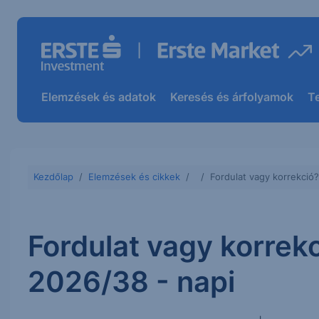
Elemzések és adatok
Keresés és árfolyamok
T
Kezdőlap
Elemzések és cikkek
Fordulat vagy korrekció
Fordulat vagy korrek
2026/38 - napi