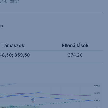
s 14. 08:54
a.
Támaszok
Ellenállások
48,50; 359,50
374,20