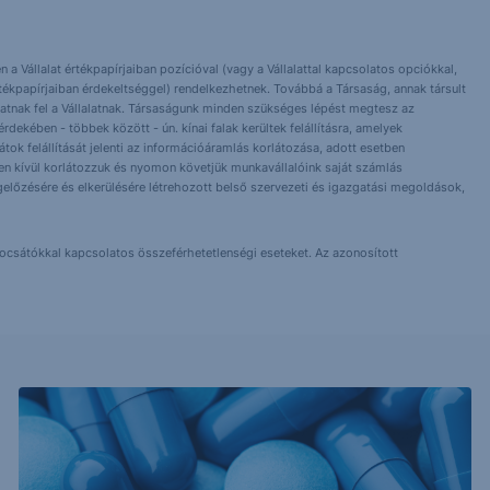
 a Vállalat értékpapírjaiban pozícióval (vagy a Vállalattal kapcsolatos opciókkal,
tékpapírjaiban érdekeltséggel) rendelkezhetnek. Továbbá a Társaság, annak társult
nlhatnak fel a Vállalatnak. Társaságunk minden szükséges lépést megtesz az
dekében - többek között - ún. kínai falak kerültek felállításra, amelyek
orlátok felállítását jelenti az információáramlás korlátozása, adott esetben
 Ezen kívül korlátozzuk és nyomon követjük munkavállalóink saját számlás
előzésére és elkerülésére létrehozott belső szervezeti és igazgatási megoldások,
bocsátókkal kapcsolatos összeférhetetlenségi eseteket. Az azonosított