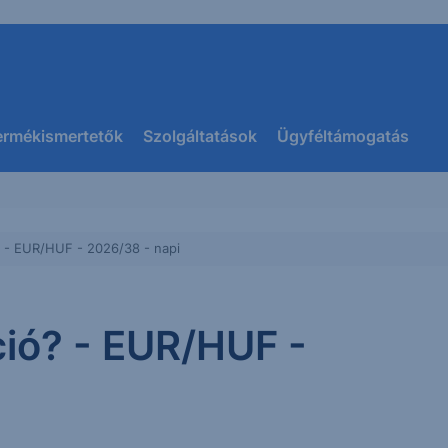
ermékismertetők
Szolgáltatások
Ügyféltámogatás
? - EUR/HUF - 2026/38 - napi
ció? - EUR/HUF -