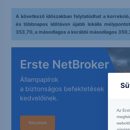
A következő időszakban folytatódhat a korrekció,
és többnapos időtávon újabb lokális mélyponto
353,70, a másodlagos a korábbi másodlagos 350,
Erste NetBroker
Állampapírok
Sü
a biztonságos befektetések
kedvelőinek.
Az Ers
megfel
Részletek
webold
ajánlat