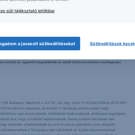
es süti tájékoztató letöltése
 nem tekinthetőek az Erste Bank Hungary Zrt., az Erste Befektetési Zrt. vagy
lma nem minősül befektetési ajánlatnak, ajánlattételi felhívásnak, befektetési
ogadom a javasolt sütibeállításokat
Sütibeállítások keze
elyen érhető el, ugyanitt megtalálható az adott intstrumentumra esetlegesen
 1138 Budapest, Népfürdő u. 24-26.; tev. eng. szám: E-III/324/2008 és III/75.005-
artott forrásokon alapulnak, de azokért a Társaság szavatosságot vagy
fektetésre való ösztönzésnek, befektetési tanácsadásnak, értékpapír jegyzésére,
yelmét arra, hogy a múltbeli teljesítmények, illetve jövőbeli becslések nem
asági helyzetet, a befektetések és azok hozamai alakulását olyan tényezők
ntés következményei a Társaságra nem háríthatók át. A jelen dokumentumban