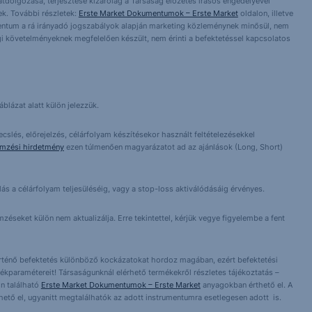
 átdolgozása, terjesztése kizárólag a Társaság előzetes írásos engedélyével
k. További részletek:
Erste Market Dokumentumok – Erste Market
oldalon, illetve
entum a rá irányadó jogszabályok alapján marketing közleménynek minősül, nem
i követelményeknek megfelelően készült, nem érinti a befektetéssel kapcsolatos
blázat alatt külön jelezzük.
cslés, előrejelzés, célárfolyam készítésekor használt feltételezésekkel
emzési hirdetmény
ezen túlmenően magyarázatot ad az ajánlások (Long, Short)
lás a célárfolyam teljesüléséig, vagy a stop-loss aktiválódásáig érvényes.
éseket külön nem aktualizálja. Erre tekintettel, kérjük vegye figyelembe a fent
örténő befektetés különböző kockázatokat hordoz magában, ezért befektetési
ékparamétereit! Társaságunknál elérhető termékekről részletes tájékoztatás –
n található
Erste Market Dokumentumok – Erste Market
anyagokban érthető el. A
érhető el, ugyanitt megtalálhatók az adott instrumentumra esetlegesen adott is.