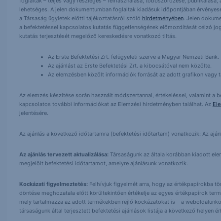
foglaltak – teljes vagy részleges – felhasználása, többszörözése, publikálása,
lehetséges. A jelen dokumentumban foglaltak kiadásuk időpontjában érvényese
a Társaság ügyletek előtti tájékoztatásról szóló
hirdetményében
. Jelen dokum
a befektetéssel kapcsolatos kutatás függetlenségének előmozdítását célzó jog
kutatás terjesztését megelőző kereskedésre vonatkozó tiltás.
Az Erste Befektetési Zrt. felügyeleti szerve a Magyar Nemzeti Bank.
Az ajánlást az Erste Befektetési Zrt. a kibocsátóval nem közölte.
Az elemzésben közölt információk forrását az adott grafikon vagy tá
Az elemzés készítése során használt módszertannal, értékeléssel, valamint a be
kapcsolatos további információkat az Elemzési hirdetményben találhat. Az
El
jelentésére.
Az ajánlás a következő időtartamra (befektetési időtartam) vonatkozik: Az aján
Az ajánlás tervezett aktualizálása:
Társaságunk az általa korábban kiadott elemz
megjelölt befektetési időtartamot, amelyre ajánlásunk vonatkozik.
Kockázati figyelmeztetés:
Felhívjuk figyelmét arra, hogy az értékpapírokba t
döntése meghozatala előtt körültekintően értékelje az egyes értékpapírok term
mely tartalmazza az adott termékekben rejlő kockázatokat is – a weboldalunko
társaságunk által terjesztett befektetési ajánlások listája a következő helyen 