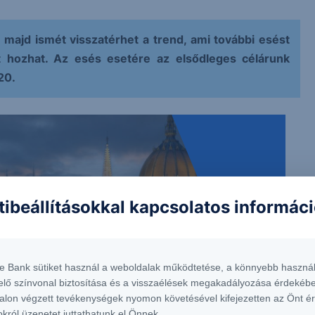
 majd ismét visszatérhet a trend, ami további esést
t hozhat. Az esés esetére az elsődleges célárunk
20.
tibeállításokkal kapcsolatos informác
te Bank sütiket használ a weboldalak működtetése, a könnyebb használ
elő színvonal biztosítása és a visszaélések megakadályozása érdekébe
alon végzett tevékenységek nyomon követésével kifejezetten az Önt é
okról üzenetet juttathatunk el Önnek.