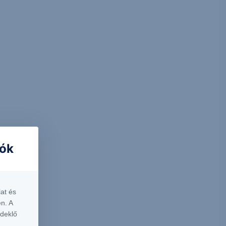
iók
at és
n. A
rdeklő