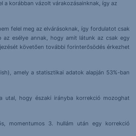
el a korábban vázolt várakozásainknak, így az
nem felel meg az elvárásoknak, így fordulatot csak
b az esélye annak, hogy amit látunk az csak egy
ejezését követően további forinterősödés érkezhet
lish), amely a statisztikai adatok alapján 53%-ban
a utal, hogy északi irányba korrekció mozoghat
 erős, momentumos 3. hullám után egy korrekció