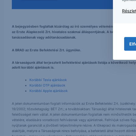
Részlet
A bejegyzésben foglaltak kizárólag az író személyes véleményét tükrözik és
az Erste Alapkezelő Zrt. hivatalos szakmai álláspontjának. A bejegyzés tarta
tanácsadásnak vagy adótanácsadásnak.
Elf
A BRAD az Erste Befektetési Zrt. ügynöke.
A társaságunk által terjesztett befektetési ajánlások listája a következő h
adott korábbi ajánlások is.
Korábbi Tesla ajánlások
Korábbi OTP ajánlások
Korábbi Apple ajánlások
A jelen dokumentumban foglalt információk az Erste Befektetési Zrt. (székhely:
19/2002; tőzsdetagság: BÉT Zrt.; a továbbiakban: Társaság) által hitelesnek t
felelősséget nem vállal. A jelen dokumentumban foglaltak nem minősíthetők be
vételére, eladására vonatkozó felhívásnak vagy ajánlatnak. Felhívjuk szíves fig
nyújtanak garanciát a jövőbeli teljesítményre nézve. A tőkepiaci és makrogazd
alakítják, melyre a Társaságnak nincs befolyása, a befektető által hozott dö