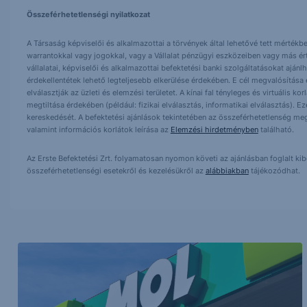
Összeférhetetlenségi nyilatkozat
A Társaság képviselői és alkalmazottai a törvények által lehetővé tett mértékben
warrantokkal vagy jogokkal, vagy a Vállalat pénzügyi eszközeiben vagy más ér
vállalatai, képviselői és alkalmazottai befektetési banki szolgáltatásokat ajá
érdekellentétek lehető legteljesebb elkerülése érdekében. E cél megvalósítása ér
elválasztják az üzleti és elemzési területet. A kínai fal tényleges és virtuális k
megtiltása érdekében (például: fizikai elválasztás, informatikai elválasztás).
kereskedését. A befektetési ajánlások tekintetében az összeférhetetlenség meg
valamint információs korlátok leírása az
Elemzési hirdetményben
található.
Az Erste Befektetési Zrt. folyamatosan nyomon követi az ajánlásban foglalt ki
összeférhetetlenségi esetekről és kezelésükről az
alábbiakban
tájékozódhat.