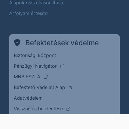
Alapok összehasonlítása
Árfolyam értesítő
Befektetések védelme
Biztonsági központ
(külső oldalra ugrik)
Pénzügyi Navigátor
(külső oldalra ugrik)
MNB ÉSZLA
(külső oldalra ugrik)
Befektető Védelmi Alap
Adatvédelem
(külső oldalra ugrik)
Visszaélés bejelentése