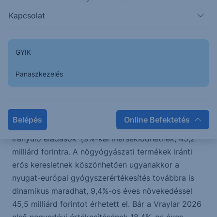
A belföldi gyógyszerértékesítés egyszámjegyű
Kapcsolat
növekedést mutathat, éves összevetésben 2,7%-kal,
15,8 milliárd forintra emelkedve. Ugyanakkor a
Richter szempontjából kedvezőtlenül alakuló
GYIK
árfolyamok, valamint az egyes exportpiacokra
(Közép-Európa és Kelet-Európa) irányuló 2025
Panaszkezelés
negyedik negyedévi előszállítások hatására a kelet-
európai régióban a Richter gyógyszerértékesítése
várhatóan 3,1%-kal csökken éves bázison, 42,4
Belépés
Online Befektetés
milliárd forintra, míg a közép-európai piacokra
irányuló eladások 1,9%-kal mérséklődhetnek, 45,2
milliárd forintra. A nőgyógyászati termékek iránti
erős keresletnek köszönhetően ugyanakkor a
nyugat-európai gyógyszerértékesítés továbbra is
dinamikus maradhat, 9,4%-os éves növekedéssel
45,5 milliárd forintot érhetett el. Bár a Vraylar 2026