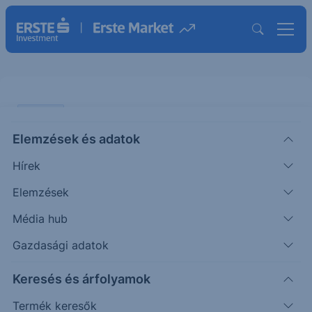
ELEMZÉS
Elemzések és adatok
Richter: A devizaárfolyamok
Hírek
alakulása rányomja a bélyegét az
eredményre
Elemzések
Média hub
ÖTLETGYÁR MINI
Gazdasági adatok
|
2026. május 8. 14:13
Keresés és árfolyamok
Termék keresők
Az Erste szektorelemzője május 5-én tette közzé