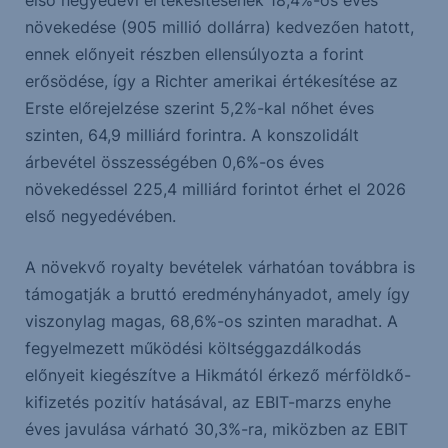
első negyedévi értékesítésének 18,4%-os éves
növekedése (905 millió dollárra) kedvezően hatott,
ennek előnyeit részben ellensúlyozta a forint
erősödése, így a Richter amerikai értékesítése az
Erste előrejelzése szerint 5,2%-kal nőhet éves
szinten, 64,9 milliárd forintra. A konszolidált
árbevétel összességében 0,6%-os éves
növekedéssel 225,4 milliárd forintot érhet el 2026
első negyedévében.
A növekvő royalty bevételek várhatóan továbbra is
támogatják a bruttó eredményhányadot, amely így
viszonylag magas, 68,6%-os szinten maradhat. A
fegyelmezett működési költséggazdálkodás
előnyeit kiegészítve a Hikmától érkező mérföldkő-
kifizetés pozitív hatásával, az EBIT-marzs enyhe
éves javulása várható 30,3%-ra, miközben az EBIT