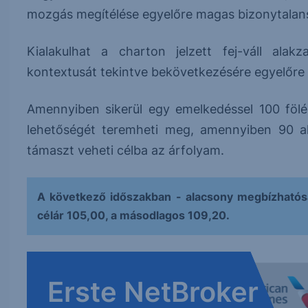
mozgás megítélése egyelőre magas bizonytalans
Kialakulhat a charton jelzett fej-váll alakz
kontextusát tekintve bekövetkezésére egyelőre 
Amennyiben sikerül egy emelkedéssel 100 fölé
lehetőségét teremheti meg, amennyiben 90 al
támaszt veheti célba az árfolyam.
A következő időszakban - alacsony megbízhatós
célár 105,00, a másodlagos 109,20.
Erste NetBroker