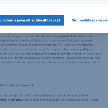
ogadom a javasolt sütibeállításokat
Sütibeállítások keze
 1138 Budapest, Népfürdő u. 24-26.; tev. eng. szám: E-III/324/2008 és III/75.005-
artott forrásokon alapulnak, de azokért a Társaság szavatosságot vagy
fektetésre való ösztönzésnek, befektetési tanácsadásnak, értékpapír jegyzésére,
yelmét arra, hogy a múltbeli teljesítmények, illetve jövőbeli becslések nem
asági helyzetet, a befektetések és azok hozamai alakulását olyan tényezők
ntés következményei a Társaságra nem háríthatók át. A jelen dokumentumban
 átdolgozása, terjesztése kizárólag a Társaság előzetes írásos engedélyével
k. További részletek:
Erste Market Dokumentumok – Erste Market
oldalon, illetve
entum a rá irányadó jogszabályok alapján marketing közleménynek minősül, nem
i követelményeknek megfelelően készült, nem érinti a befektetéssel kapcsolatos
blázat alatt külön jelezzük.
cslés, előrejelzés, célárfolyam készítésekor használt feltételezésekkel
emzési hirdetmény
ezen túlmenően magyarázatot ad az ajánlások (Long, Short)