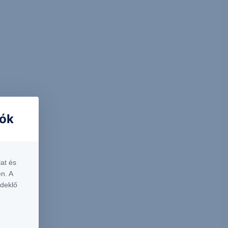
iók
at és
n. A
rdeklő