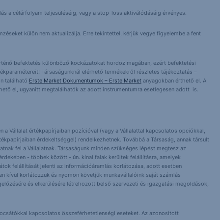
lás a célárfolyam teljesüléséig, vagy a stop-loss aktiválódásáig érvényes.
éseket külön nem aktualizálja. Erre tekintettel, kérjük vegye figyelembe a fent
örténő befektetés különböző kockázatokat hordoz magában, ezért befektetési
ékparamétereit! Társaságunknál elérhető termékekről részletes tájékoztatás –
n található
Erste Market Dokumentumok – Erste Market
anyagokban érthető el. A
érhető el, ugyanitt megtalálhatók az adott instrumentumra esetlegesen adott is.
 a Vállalat értékpapírjaiban pozícióval (vagy a Vállalattal kapcsolatos opciókkal,
tékpapírjaiban érdekeltséggel) rendelkezhetnek. Továbbá a Társaság, annak társult
nlhatnak fel a Vállalatnak. Társaságunk minden szükséges lépést megtesz az
dekében - többek között - ún. kínai falak kerültek felállításra, amelyek
orlátok felállítását jelenti az információáramlás korlátozása, adott esetben
 Ezen kívül korlátozzuk és nyomon követjük munkavállalóink saját számlás
előzésére és elkerülésére létrehozott belső szervezeti és igazgatási megoldások,
bocsátókkal kapcsolatos összeférhetetlenségi eseteket. Az azonosított