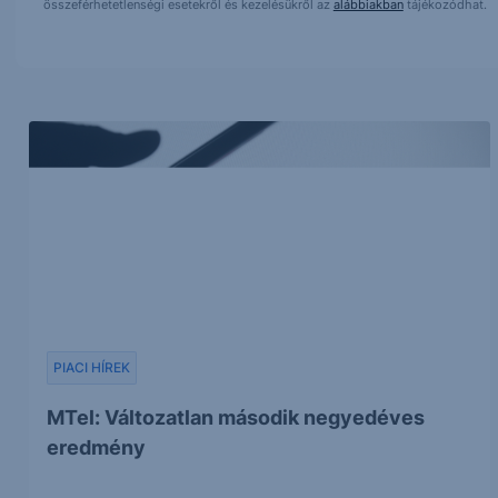
összeférhetetlenségi esetekről és kezelésükről az
alábbiakban
tájékozódhat.
PIACI HÍREK
MTel: Változatlan második negyedéves
eredmény