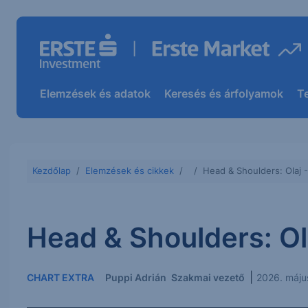
Elemzések és adatok
Keresés és árfolyamok
T
Kezdőlap
Elemzések és cikkek
Head & Shoulders: Olaj 
Head & Shoulders: Ol
|
CHART EXTRA
Puppi Adrián
Szakmai vezető
2026. máju