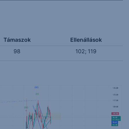
Támaszok
Ellenállások
98
102; 119