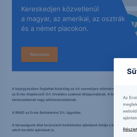
Kereskedjen közvetlenül
a magyar, az amerikai, az osztrák
és a német piacokon.
Részletek
Sü
A bejegyzésben foglaltak kizárólag az író személyes véleményét tükrözik és
az Erste Alapkezelő Zrt. hivatalos szakmai álláspontjának. A bejegyzés tarta
Az Ers
tanácsadásnak vagy adótanácsadásnak.
megfel
webold
A BRAD az Erste Befektetési Zrt. ügynöke.
ajánlat
A társaságunk által terjesztett befektetési ajánlások listája a következő h
Részlet
adott korábbi ajánlások is.