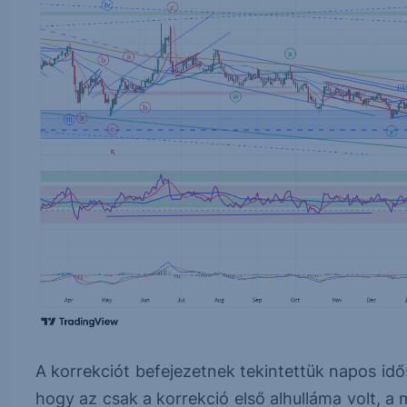
A korrekciót befejezetnek tekintettük napos idő
hogy az csak a korrekció első alhulláma volt, a 