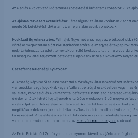
Az ajánlás a következő időtartamra (befektetési időtartam) vonatkozik: Az aján
Az ajánlás tervezett aktualizálása:
Társaságunk az általa korábban kiadott elemz
megjelölt befektetési időtartamot, amelyre ajánlásunk vonatkozik.
Kockázati figyelmeztetés:
Felhívjuk figyelmét arra, hogy az értékpapírokba t
döntése meghozatala előtt körültekintően értékelje az egyes értékpapírok term
mely tartalmazza az adott termékekben rejlő kockázatokat is – a weboldalunko
társaságunk által terjesztett befektetési ajánlások listája a következő helyen 
Összeférhetetlenségi nyilatkozat
A Társaság képviselői és alkalmazottai a törvények által lehetővé tett mértékben
warrantokkal vagy jogokkal, vagy a Vállalat pénzügyi eszközeiben vagy más ér
vállalatai, képviselői és alkalmazottai befektetési banki szolgáltatásokat ajá
érdekellentétek lehető legteljesebb elkerülése érdekében. E cél megvalósítása ér
elválasztják az üzleti és elemzési területet. A kínai fal tényleges és virtuális k
megtiltása érdekében (például: fizikai elválasztás, informatikai elválasztás).
kereskedését. A befektetési ajánlások tekintetében az összeférhetetlenség meg
valamint információs korlátok leírása az
Elemzési hirdetményben
található.
Az Erste Befektetési Zrt. folyamatosan nyomon követi az ajánlásban foglalt ki