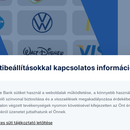
tibeállításokkal kapcsolatos informác
 nem tekinthetőek az Erste Bank Hungary Zrt., az Erste Befektetési Zrt. vagy
lma nem minősül befektetési ajánlatnak, ajánlattételi felhívásnak, befektetési
te Bank sütiket használ a weboldalak működtetése, a könnyebb használ
elő színvonal biztosítása és a visszaélések megakadályozása érdekébe
alon végzett tevékenységek nyomon követésével kifejezetten az Önt é
okról üzenetet juttathatunk el Önnek.
elyen érhető el, ugyanitt megtalálható az adott intstrumentumra esetlegesen
es süti tájékoztató letöltése