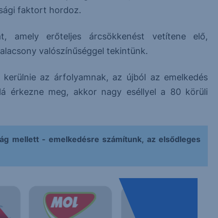
ági faktort hordoz.
at, amely erőteljes árcsökkenést vetítene elő,
alacsony valószínűséggel tekintünk.
 kerülnie az árfolyamnak, az újból az emelkedés
á érkezne meg, akkor nagy eséllyel a 80 körüli
ág mellett - emelkedésre számítunk, az elsődleges