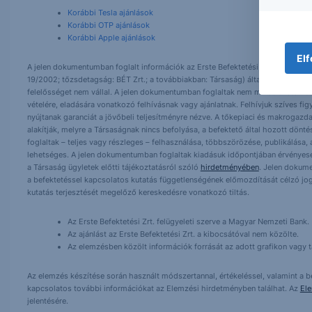
Korábbi Tesla ajánlások
Korábbi OTP ajánlások
Korábbi Apple ajánlások
Elf
A jelen dokumentumban foglalt információk az Erste Befektetési Zrt. (székhely:
19/2002; tőzsdetagság: BÉT Zrt.; a továbbiakban: Társaság) által hitelesnek t
felelősséget nem vállal. A jelen dokumentumban foglaltak nem minősíthetők be
vételére, eladására vonatkozó felhívásnak vagy ajánlatnak. Felhívjuk szíves fig
nyújtanak garanciát a jövőbeli teljesítményre nézve. A tőkepiaci és makrogazd
alakítják, melyre a Társaságnak nincs befolyása, a befektető által hozott dö
foglaltak – teljes vagy részleges – felhasználása, többszörözése, publikálása,
lehetséges. A jelen dokumentumban foglaltak kiadásuk időpontjában érvényese
a Társaság ügyletek előtti tájékoztatásról szóló
hirdetményében
. Jelen dokum
a befektetéssel kapcsolatos kutatás függetlenségének előmozdítását célzó jog
kutatás terjesztését megelőző kereskedésre vonatkozó tiltás.
Az Erste Befektetési Zrt. felügyeleti szerve a Magyar Nemzeti Bank.
Az ajánlást az Erste Befektetési Zrt. a kibocsátóval nem közölte.
Az elemzésben közölt információk forrását az adott grafikon vagy tá
Az elemzés készítése során használt módszertannal, értékeléssel, valamint a be
kapcsolatos további információkat az Elemzési hirdetményben találhat. Az
El
jelentésére.