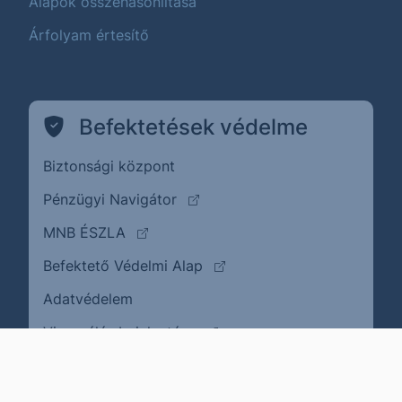
Alapok összehasonlítása
Árfolyam értesítő
Befektetések védelme
Biztonsági központ
(külső oldalra ugrik)
Pénzügyi Navigátor
(külső oldalra ugrik)
MNB ÉSZLA
(külső oldalra ugrik)
Befektető Védelmi Alap
Adatvédelem
(külső oldalra ugrik)
Visszaélés bejelentése