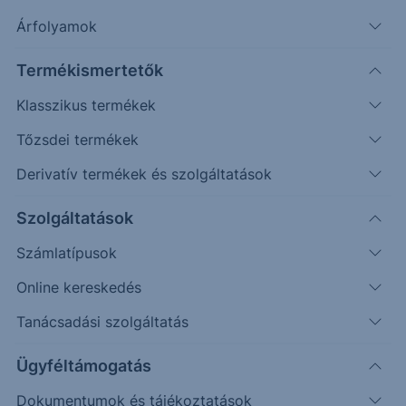
Árfolyamok
Timeframe
Irány
Támaszok
Ellenállások
Termékismertetők
Napos
264
290
Klasszikus termékek
Tőzsdei termékek
Derivatív termékek és szolgáltatások
Szolgáltatások
Számlatípusok
Online kereskedés
Tanácsadási szolgáltatás
Ügyféltámogatás
Dokumentumok és tájékoztatások