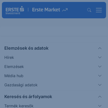
Történelmi csúcs: APPLE -
Elemzések és adatok
2026/34 - napi
Hírek
CHART EXTRA
Elemzések
|
Puppi Adrián
Szakmai vezető
2026. május 8. 08:46
Média hub
Gazdasági adatok
Az elmúlt időszakban emelkedés érkezett a piacra,
Keresés és árfolyamok
amely elérte a várt célárat.
Termék keresők