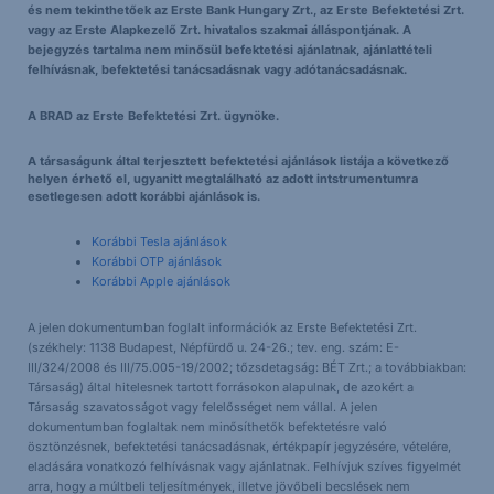
és nem tekinthetőek az Erste Bank Hungary Zrt., az Erste Befektetési Zrt.
vagy az Erste Alapkezelő Zrt. hivatalos szakmai álláspontjának. A
bejegyzés tartalma nem minősül befektetési ajánlatnak, ajánlattételi
felhívásnak, befektetési tanácsadásnak vagy adótanácsadásnak.
A BRAD az Erste Befektetési Zrt. ügynöke.
A társaságunk által terjesztett befektetési ajánlások listája a következő
helyen érhető el, ugyanitt megtalálható az adott intstrumentumra
esetlegesen adott korábbi ajánlások is.
Korábbi Tesla ajánlások
Korábbi OTP ajánlások
Korábbi Apple ajánlások
A jelen dokumentumban foglalt információk az Erste Befektetési Zrt.
(székhely: 1138 Budapest, Népfürdő u. 24-26.; tev. eng. szám: E-
III/324/2008 és III/75.005-19/2002; tőzsdetagság: BÉT Zrt.; a továbbiakban:
Társaság) által hitelesnek tartott forrásokon alapulnak, de azokért a
Társaság szavatosságot vagy felelősséget nem vállal. A jelen
dokumentumban foglaltak nem minősíthetők befektetésre való
ösztönzésnek, befektetési tanácsadásnak, értékpapír jegyzésére, vételére,
eladására vonatkozó felhívásnak vagy ajánlatnak. Felhívjuk szíves figyelmét
arra, hogy a múltbeli teljesítmények, illetve jövőbeli becslések nem