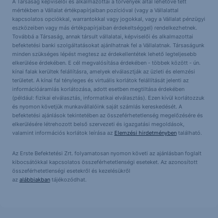
A Társaság képviselői és alkalmazottai a törvények által lehetővé tett
mértékben a Vállalat értékpapírjaiban pozícióval (vagy a Vállalattal
kapcsolatos opciókkal, warrantokkal vagy jogokkal, vagy a Vállalat pénzügyi
eszközeiben vagy más értékpapírjaiban érdekeltséggel) rendelkezhetnek.
Továbbá a Társaság, annak társult vállalatai, képviselői és alkalmazottai
befektetési banki szolgáltatásokat ajánlhatnak fel a Vállalatnak. Társaságunk
minden szükséges lépést megtesz az érdekellentétek lehető legteljesebb
elkerülése érdekében. E cél megvalósítása érdekében - többek között - ún.
kínai falak kerültek felállításra, amelyek elválasztják az üzleti és elemzési
területet. A kínai fal tényleges és virtuális korlátok felállítását jelenti az
információáramlás korlátozása, adott esetben megtiltása érdekében
(például: fizikai elválasztás, informatikai elválasztás). Ezen kívül korlátozzuk
és nyomon követjük munkavállalóink saját számlás kereskedését. A
befektetési ajánlások tekintetében az összeférhetetlenség megelőzésére és
elkerülésére létrehozott belső szervezeti és igazgatási megoldások,
valamint információs korlátok leírása az
Elemzési hirdetményben
található.
Az Erste Befektetési Zrt. folyamatosan nyomon követi az ajánlásban foglalt
kibocsátókkal kapcsolatos összeférhetetlenségi eseteket. Az azonosított
összeférhetetlenségi esetekről és kezelésükről
az
alábbiakban
tájékozódhat.