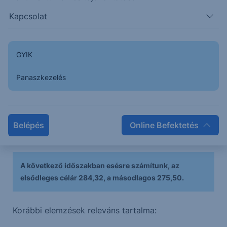
Az emelkedéssel új történelmi csúcsra futott a
Kapcsolat
részvény árfolyama, elérte az emelkedő csatorna
felső vonalát, amelyről lefordult.
GYIK
A hetekkel ezelőtt jelzett long indikátor-
Panaszkezelés
konfiguráció teljesítette a célárát.
A belső szerkezetek arra utalnak, hogy
befejeződött egy északi irányba közlekedő
Belépés
Online Befektetés
szekvencia, vagy nagyon közel áll a befejezéséhez.
A következő időszakban esésre számítunk, az
elsődleges célár 284,32, a másodlagos 275,50.
Korábbi elemzések releváns tartalma: