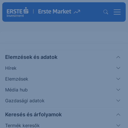
Kitart a támasz? - DAX - 2026/34
Elemzések és adatok
- napi
Hírek
CHART EXTRA
Elemzések
|
Puppi Adrián
Szakmai vezető
2026. április 30. 08:31
Média hub
Gazdasági adatok
Az elmúlt időszakban további esés érkezett a
Keresés és árfolyamok
piacra, amely elérte az elsődleges célárat.
Termék keresők