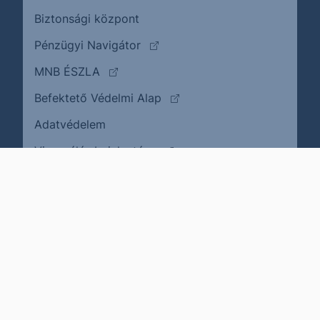
Biztonsági központ
(külső oldalra ugrik)
Pénzügyi Navigátor
(külső oldalra ugrik)
MNB ÉSZLA
(külső oldalra ugrik)
Befektető Védelmi Alap
Adatvédelem
(külső oldalra ugrik)
Visszaélés bejelentése