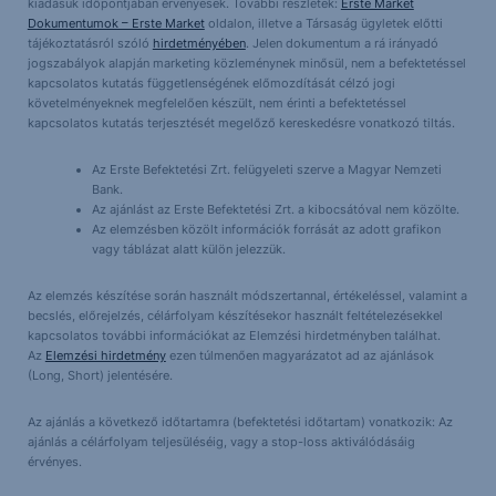
kiadásuk időpontjában érvényesek. További részletek:
Erste Market
Dokumentumok – Erste Market
oldalon, illetve a Társaság ügyletek előtti
tájékoztatásról szóló
hirdetményében
. Jelen dokumentum a rá irányadó
jogszabályok alapján marketing közleménynek minősül, nem a befektetéssel
kapcsolatos kutatás függetlenségének előmozdítását célzó jogi
követelményeknek megfelelően készült, nem érinti a befektetéssel
kapcsolatos kutatás terjesztését megelőző kereskedésre vonatkozó tiltás.
Az Erste Befektetési Zrt. felügyeleti szerve a Magyar Nemzeti
Bank.
Az ajánlást az Erste Befektetési Zrt. a kibocsátóval nem közölte.
Az elemzésben közölt információk forrását az adott grafikon
vagy táblázat alatt külön jelezzük.
Az elemzés készítése során használt módszertannal, értékeléssel, valamint a
becslés, előrejelzés, célárfolyam készítésekor használt feltételezésekkel
kapcsolatos további információkat az Elemzési hirdetményben találhat.
Az
Elemzési hirdetmény
ezen túlmenően magyarázatot ad az ajánlások
(Long, Short) jelentésére.
Az ajánlás a következő időtartamra (befektetési időtartam) vonatkozik: Az
ajánlás a célárfolyam teljesüléséig, vagy a stop-loss aktiválódásáig
érvényes.