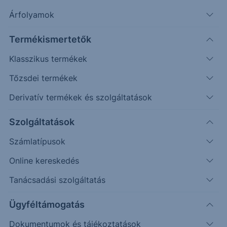
Árfolyamok
Timeframe
Irány
Támaszok
Ellenállások
Termékismertetők
Napos
23.880
24.815
Klasszikus termékek
Tőzsdei termékek
Derivatív termékek és szolgáltatások
Szolgáltatások
Számlatípusok
Online kereskedés
Tanácsadási szolgáltatás
Ügyféltámogatás
Dokumentumok és tájékoztatások