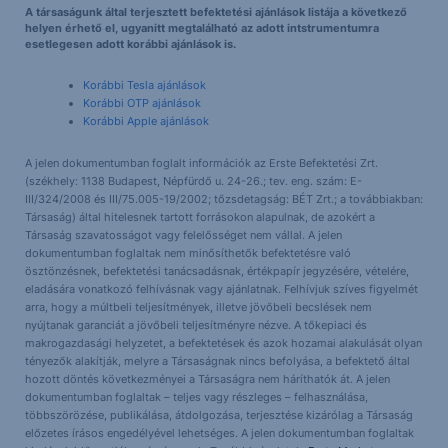
A társaságunk által terjesztett befektetési ajánlások listája a következő
helyen érhető el, ugyanitt megtalálható az adott intstrumentumra
esetlegesen adott korábbi ajánlások is.
Korábbi Tesla ajánlások
Korábbi OTP ajánlások
Korábbi Apple ajánlások
A jelen dokumentumban foglalt információk az Erste Befektetési Zrt.
(székhely: 1138 Budapest, Népfürdő u. 24-26.; tev. eng. szám: E-
III/324/2008 és III/75.005-19/2002; tőzsdetagság: BÉT Zrt.; a továbbiakban:
Társaság) által hitelesnek tartott forrásokon alapulnak, de azokért a
Társaság szavatosságot vagy felelősséget nem vállal. A jelen
dokumentumban foglaltak nem minősíthetők befektetésre való
ösztönzésnek, befektetési tanácsadásnak, értékpapír jegyzésére, vételére,
eladására vonatkozó felhívásnak vagy ajánlatnak. Felhívjuk szíves figyelmét
arra, hogy a múltbeli teljesítmények, illetve jövőbeli becslések nem
nyújtanak garanciát a jövőbeli teljesítményre nézve. A tőkepiaci és
makrogazdasági helyzetet, a befektetések és azok hozamai alakulását olyan
tényezők alakítják, melyre a Társaságnak nincs befolyása, a befektető által
hozott döntés következményei a Társaságra nem háríthatók át. A jelen
dokumentumban foglaltak – teljes vagy részleges – felhasználása,
többszörözése, publikálása, átdolgozása, terjesztése kizárólag a Társaság
előzetes írásos engedélyével lehetséges. A jelen dokumentumban foglaltak