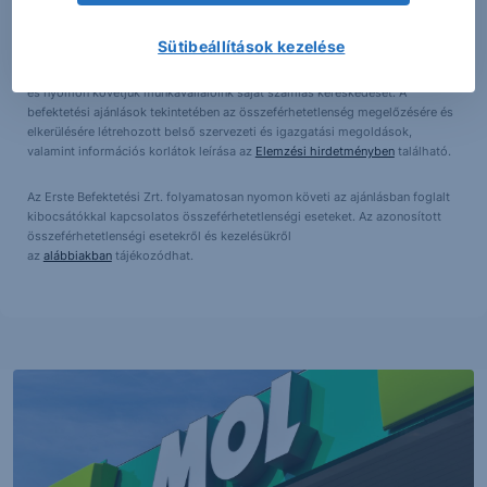
kínai falak kerültek felállításra, amelyek elválasztják az üzleti és elemzési
területet. A kínai fal tényleges és virtuális korlátok felállítását jelenti az
Sütibeállítások kezelése
információáramlás korlátozása, adott esetben megtiltása érdekében
(például: fizikai elválasztás, informatikai elválasztás). Ezen kívül korlátozzuk
és nyomon követjük munkavállalóink saját számlás kereskedését. A
befektetési ajánlások tekintetében az összeférhetetlenség megelőzésére és
elkerülésére létrehozott belső szervezeti és igazgatási megoldások,
valamint információs korlátok leírása az
Elemzési hirdetményben
található.
Az Erste Befektetési Zrt. folyamatosan nyomon követi az ajánlásban foglalt
kibocsátókkal kapcsolatos összeférhetetlenségi eseteket. Az azonosított
összeférhetetlenségi esetekről és kezelésükről
az
alábbiakban
tájékozódhat.